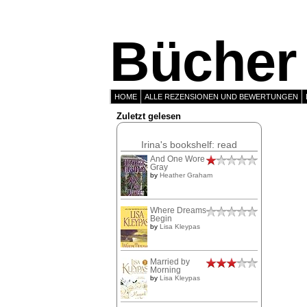
Bücher 
HOME
ALLE REZENSIONEN UND BEWERTUNGEN
Zuletzt gelesen
Irina's bookshelf: read
And One Wore
Gray
by
Heather Graham
Where Dreams
Begin
by
Lisa Kleypas
Married by
Morning
by
Lisa Kleypas