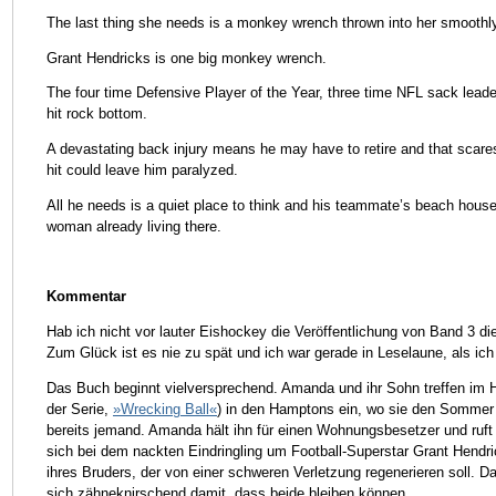
The last thing she needs is a monkey wrench thrown into her smoothly 
Grant Hendricks is one big monkey wrench.
The four time Defensive Player of the Year, three time NFL sack leader,
hit rock bottom.
A devastating back injury means he may have to retire and that scares
hit could leave him paralyzed.
All he needs is a quiet place to think and his teammate’s beach house 
woman already living there.
Kommentar
Hab ich nicht vor lauter Eishockey die Veröffentlichung von Band 3 di
Zum Glück ist es nie zu spät und ich war gerade in Leselaune, als ic
Das Buch beginnt vielversprechend. Amanda und ihr Sohn treffen im 
der Serie,
»Wrecking Ball«
) in den Hamptons ein, wo sie den Sommer v
bereits jemand. Amanda hält ihn für einen Wohnungsbesetzer und ruft d
sich bei dem nackten Eindringling um Football-Superstar Grant Hendr
ihres Bruders, der von einer schweren Verletzung regenerieren soll. D
sich zähneknirschend damit, dass beide bleiben können.