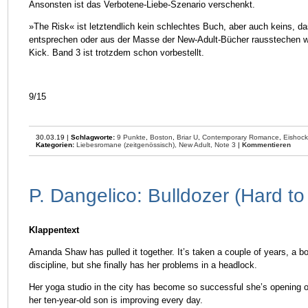
Ansonsten ist das Verbotene-Liebe-Szenario verschenkt.
»The Risk« ist letztendlich kein schlechtes Buch, aber auch keins, d
entsprechen oder aus der Masse der New-Adult-Bücher rausstechen wür
Kick. Band 3 ist trotzdem schon vorbestellt.
9/15
30.03.19 |
Schlagworte:
9 Punkte
,
Boston
,
Briar U
,
Contemporary Romance
,
Eishock
Kategorien:
Liebesromane (zeitgenössisch),
New Adult,
Note 3
|
Kommentieren
P. Dangelico: Bulldozer (Hard to
Klappentext
Amanda Shaw has pulled it together. It’s taken a couple of years, a boa
discipline, but she finally has her problems in a headlock.
Her yoga studio in the city has become so successful she’s opening on
her ten-year-old son is improving every day.