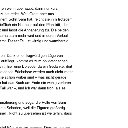
effen wenn überhaupt, dann nur kurz
zt als redet. Weil Grant aber aus
enem Sohn Sam hat, reicht sie ihm trotzdem
ßlich ein Nachbar auf den Plan tritt, der
 und lässt die Annäherung zu. Die beiden
aufhaltsam mehr wird und in deren Verlauf
rnt. Dieser Teil ist witzig und warmherzig
men. Dank einer fragwürdigen Lüge von
auffliegt, kommt es zum obligatorischen
hlt: hier eine Episode, da ein Gedanke, dort
chneidende Erlebnisse werden auch nicht mehr
ie schon vorbei sind – was nicht gerade
 hat das Buch am Ende ein wenig verloren
all war –, und ich war dann froh, als es
Annäherung und sogar die Rolle von Sam
 ein Schaden, weil die Figuren großartig
nell. Nicht zu übersehen ist weiterhin, dass
iel Witz punktet, dessen Story im letzten