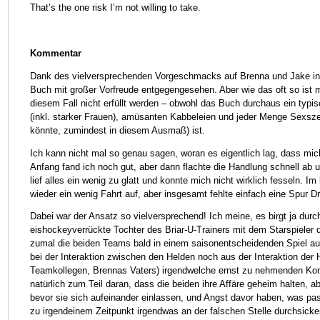
That’s the one risk I’m not willing to take.
Kommentar
Dank des vielversprechenden Vorgeschmacks auf Brenna und Jake i
Buch mit großer Vorfreude entgegengesehen. Aber wie das oft so ist 
diesem Fall nicht erfüllt werden – obwohl das Buch durchaus ein typ
(inkl. starker Frauen), amüsanten Kabbeleien und jeder Menge Sexszen
könnte, zumindest in diesem Ausmaß) ist.
Ich kann nicht mal so genau sagen, woran es eigentlich lag, dass mic
Anfang fand ich noch gut, aber dann flachte die Handlung schnell ab 
lief alles ein wenig zu glatt und konnte mich nicht wirklich fesseln. I
wieder ein wenig Fahrt auf, aber insgesamt fehlte einfach eine Spur D
Dabei war der Ansatz so vielversprechend! Ich meine, es birgt ja dur
eishockeyverrückte Tochter des Briar-U-Trainers mit dem Starspieler
zumal die beiden Teams bald in einem saisonentscheidenden Spiel auf
bei der Interaktion zwischen den Helden noch aus der Interaktion der
Teamkollegen, Brennas Vaters) irgendwelche ernst zu nehmenden Konfl
natürlich zum Teil daran, dass die beiden ihre Affäre geheim halten, a
bevor sie sich aufeinander einlassen, und Angst davor haben, was pass
zu irgendeinem Zeitpunkt irgendwas an der falschen Stelle durchsicke