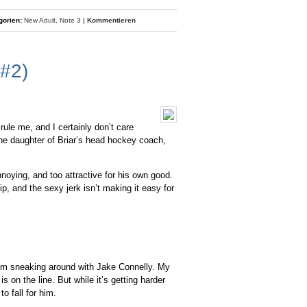
gorien:
New Adult,
Note 3
|
Kommentieren
 #2)
 rule me, and I certainly don’t care
the daughter of Briar’s head hockey coach,
nnoying, and too attractive for his own good.
p, and the sexy jerk isn’t making it easy for
rom sneaking around with Jake Connelly. My
s on the line. But while it’s getting harder
o fall for him.