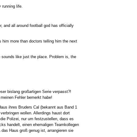
running life.
 and all around football god has officially
 him more than doctors telling him the next
sounds like just the place. Problem is, the
eser bislang großartigen Serie verpasst?!
h meinen Fehler bemerkt habe!
Haus ihres Bruders Cal (bekannt aus Band 1
erbringen wollen. Allerdings haust dort
ie Polizei, nur um festzustellen, dass es
icks handelt, einen ehemaligen Teamkollegen
a das Haus groß genug ist, arrangieren sie