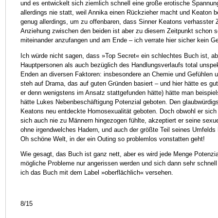
und es entwickelt sich ziemlich schnell eine große erotische Spannun
allerdings nie statt, weil Annika einen Rückzieher macht und Keaton b
genug allerdings, um zu offenbaren, dass Sinner Keatons verhasster Z
Anziehung zwischen den beiden ist aber zu diesem Zeitpunkt schon s
miteinander anzufangen und am Ende – ich verrate hier sicher kein G
Ich würde nicht sagen, dass »Top Secret« ein schlechtes Buch ist, ab
Hauptpersonen als auch bezüglich des Handlungsverlaufs total unspe
Enden an diversen Faktoren: insbesondere an Chemie und Gefühlen un
steh auf Drama, das auf guten Gründen basiert – und hier hätte es g
er denn wenigstens im Ansatz stattgefunden hätte) hätte man beispie
hätte Lukes Nebenbeschäftigung Potenzial geboten. Den glaubwürdigste
Keatons neu entdeckte Homosexualität geboten. Doch obwohl er sich
sich auch nie zu Männern hingezogen fühlte, akzeptiert er seine sexu
ohne irgendwelches Hadern, und auch der größte Teil seines Umfelds
Oh schöne Welt, in der ein Outing so problemlos vonstatten geht!
Wie gesagt, das Buch ist ganz nett, aber es wird jede Menge Potenzia
mögliche Probleme nur angerissen werden und sich dann sehr schnell
ich das Buch mit dem Label »oberflächlich« versehen.
8/15