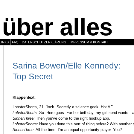
über alles
LINKS
FAQ
DATENSCHUTZERKLÄRUNG
IMPRESSUM & KONTAKT
Sarina Bowen/Elle Kennedy:
Top Secret
Klappentext:
LobsterShorts, 21. Jock. Secretly a science geek. Hot AF.
LobsterShorts:
So. Here goes. For her birthday, my girlfriend wants…
SinnerThree:
Then you’ve come to the right hookup app.
LobsterShorts:
Have you done this sort of thing before? With another
SinnerThree:
All the time. I’m an equal opportunity player. You?