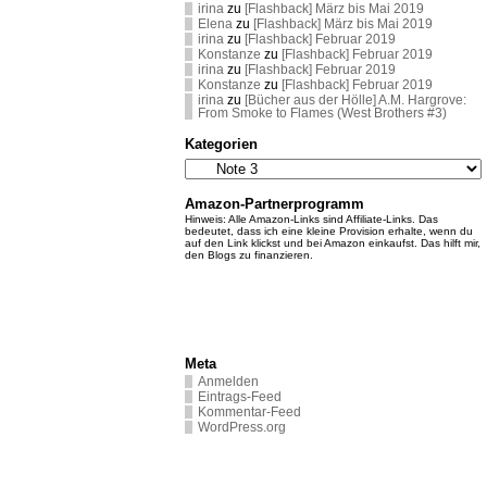
irina
zu
[Flashback] März bis Mai 2019
Elena
zu
[Flashback] März bis Mai 2019
irina
zu
[Flashback] Februar 2019
Konstanze
zu
[Flashback] Februar 2019
irina
zu
[Flashback] Februar 2019
Konstanze
zu
[Flashback] Februar 2019
irina
zu
[Bücher aus der Hölle] A.M. Hargrove:
From Smoke to Flames (West Brothers #3)
Kategorien
Kategorien
Amazon-Partnerprogramm
Hinweis: Alle Amazon-Links sind Affiliate-Links. Das
bedeutet, dass ich eine kleine Provision erhalte, wenn du
auf den Link klickst und bei Amazon einkaufst. Das hilft mir,
den Blogs zu finanzieren.
Meta
Anmelden
Eintrags-Feed
Kommentar-Feed
WordPress.org