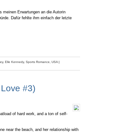
as meinen Erwartungen an die Autorin
de. Dafür fehlte ihm einfach der letzte
ey
,
Elle Kennedy
,
Sports Romance
,
USA
|
 Love #3)
tload of hard work, and a ton of self-
e near the beach, and her relationship with