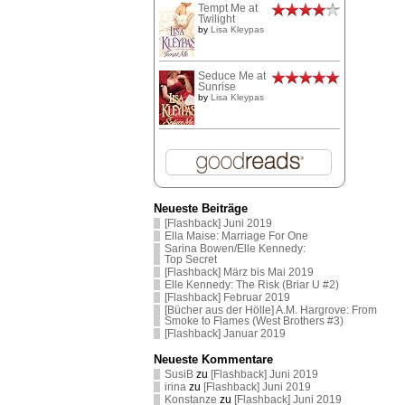
Tempt Me at
Twilight
by
Lisa Kleypas
Seduce Me at
Sunrise
by
Lisa Kleypas
Neueste Beiträge
[Flashback] Juni 2019
Ella Maise: Marriage For One
Sarina Bowen/Elle Kennedy:
Top Secret
[Flashback] März bis Mai 2019
Elle Kennedy: The Risk (Briar U #2)
[Flashback] Februar 2019
[Bücher aus der Hölle] A.M. Hargrove: From
Smoke to Flames (West Brothers #3)
[Flashback] Januar 2019
Neueste Kommentare
SusiB
zu
[Flashback] Juni 2019
irina
zu
[Flashback] Juni 2019
Konstanze
zu
[Flashback] Juni 2019