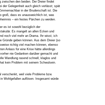
g zwischen den beiden. Der Dreier findet
ei der Gelegenheit auch gleich verlässt; spät
immernachbar in der Bruderschaft ist. Die
o groß, dass es unausweichlich ist, was
eheimnis – ein festes Pärchen zu werden.
er es ist sowohl bezüglich der
ktakulär. Es mangelt an allen Ecken und
d noch viel mehr an Drama. Ihr wisst, ich
ute Gründe geben können. Aus dem Dreier (so
lsweise richtig viel machen können, ebenso
n Anlass für eine Krise hätte allerdings
 vorher nie Gedanken darüber gemacht und
elle Wandlung rasend schnell, klaglos und
 hat kein Problem mit seinem Schwulsein.
l verschenkt, weil viele Probleme bzw.
 in Wohlgefallen auflösen. Insgesamt würde