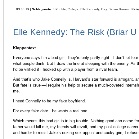
03.08.19 |
Schlagworte:
8 Punkte
,
College
,
Elle Kennedy
,
Gay
,
Sarina Bowen
|
Kate
Elle Kennedy: The Risk (Briar U
Klappentext
Everyone says I’m a bad girl. They’re only partly right—I don’t let fear
what people think. But I draw the line at sleeping with the enemy. As 
I’d be vilified if I hooked up with a player from a rival team.
And that’s who Jake Connelly is. Harvard’s star forward is arrogant, a
But fate is cruel—I require his help to secure a much-coveted internshi
me.
I need Connelly to be my fake boyfriend.
For every fake date…he wants a real one.
Which means this bad girl is in big trouble. Nothing good can come f
father would kill me, my friends will revolt, and my post-college career i
and harder to resist Jake’s oozing sex appeal and cocky grin, I refuse t