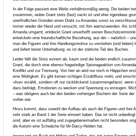
In der Folge passiert eine Weile verhältnismäßig wenig. Die beiden tr
zusammen, wobei Grant stets (fast) nackt ist und eher irgendwas grun
unerfindlichen Gründen einen Draht zu Amandas sonst so verschloss
immer wieder die Hand und versucht, mit ihm warmzuwerden. Als schlie
Amanda umgarnt, entdeckt Grant unverhofft seinen Beschützerinstinkt
entwickeln eine freundschaftliche Beziehung, aus der – natürlich – un
man die Figuren und ihre Handlungsmotive zu verstehen (und lieben) le
und liefert beste Unterhaltung; es ist der stärkste Teil des Buches.
Leider fällt die Story extrem ab, kaum sind die beiden endlich zusam
Grant, die durch eine ebenso fragwürdige Spionageaktion von Amanda 
Konflikt und zur Trennung. Von hier an wird nur noch in Häppchen erzä
eine Widrigkeit. Es gibt keinen richtigen Erzählfluss mehr, und eins
»live« erzählt, sondern oft nur rückblickend zusammengefasst, wenn s
dazu beiträgt, Emotionen zu wecken und Spannung zu erzeugen. Mich
– was übrigens auch bei den beiden vorherigen Büchern der Serie der F
vorbei war.
Hinzu kommt, dass sowohl der Aufbau als auch die Figuren und ihre 
sehr stark an Band 1 der Serie erinnert haben. Das ist nicht unbedingt
sind, aber es ist auffällig und zugegebenermaßen nicht besonders origi
die Autorin eine Schwäche für Mr-Darcy-Helden hat.
Insgesamt ein Buch mit Höhen und Tiefen, das mit guten Figuren und v