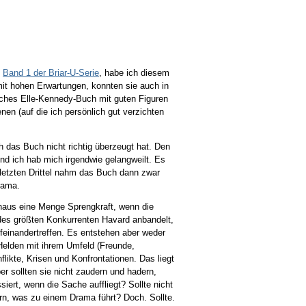
n
Band 1 der Briar-U-Serie
, habe ich diesem
mit hohen Erwartungen, konnten sie auch in
isches Elle-Kennedy-Buch mit guten Figuren
en (auf die ich persönlich gut verzichten
h das Buch nicht richtig überzeugt hat. Den
und ich hab mich irgendwie gelangweilt. Es
m letzten Drittel nahm das Buch dann zwar
rama.
chaus eine Menge Sprengkraft, wenn die
 des größten Konkurrenten Havard anbandelt,
einandertreffen. Es entstehen aber weder
 Helden mit ihrem Umfeld (Freunde,
ikte, Krisen und Konfrontationen. Das liegt
ber sollten sie nicht zaudern und hadern,
iert, wenn die Sache auffliegt? Sollte nicht
rn, was zu einem Drama führt? Doch. Sollte.