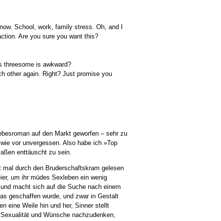
 now. School, work, family stress. Oh, and I
action. Are you sure you want this?
his threesome is awkward?
ach other again. Right? Just promise you
ebesroman auf den Markt geworfen – sehr zu
 wie vor unvergessen. Also habe ich »Top
aßen enttäuscht zu sein.
st mal durch den Bruderschaftskram gelesen
ier, um ihr müdes Sexleben ein wenig
, und macht sich auf die Suche nach einem
 was geschaffen wurde, und zwar in Gestalt
 eine Weile hin und her, Sinner stellt
e Sexualität und Wünsche nachzudenken,