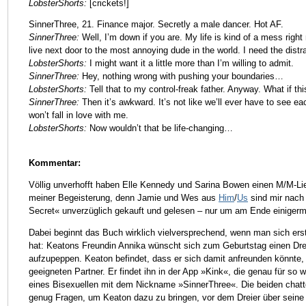
LobsterShorts:
[crickets!]
SinnerThree, 21. Finance major. Secretly a male dancer. Hot AF.
SinnerThree:
Well, I’m down if you are. My life is kind of a mess right
live next door to the most annoying dude in the world. I need the distr
LobsterShorts:
I might want it a little more than I’m willing to admit.
SinnerThree:
Hey, nothing wrong with pushing your boundaries…
LobsterShorts:
Tell that to my control-freak father. Anyway. What if t
SinnerThree:
Then it’s awkward. It’s not like we’ll ever have to see e
won’t fall in love with me.
LobsterShorts:
Now wouldn’t that be life-changing…
Kommentar:
Völlig unverhofft haben Elle Kennedy und Sarina Bowen einen M/M-Li
meiner Begeisterung, denn Jamie und Wes aus
Him
/
Us
sind mir nach
Secret« unverzüglich gekauft und gelesen – nur um am Ende einigerm
Dabei beginnt das Buch wirklich vielversprechend, wenn man sich er
hat: Keatons Freundin Annika wünscht sich zum Geburtstag einen Dre
aufzupeppen. Keaton befindet, dass er sich damit anfreunden könnte
geeigneten Partner. Er findet ihn in der App »Kink«, die genau für so
eines Bisexuellen mit dem Nickname »SinnerThree«. Die beiden chatten
genug Fragen, um Keaton dazu zu bringen, vor dem Dreier über sein