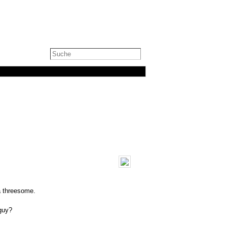
a threesome.
 guy?