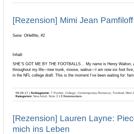
[Rezension] Mimi Jean Pamfiloff
Serie: OHellNo, #2
Inhalt:
SHE’S GOT ME BY THE FOOTBALLS… My name is Henry Walton, and 
throughout my life—tree trunk, moose, walrus—I am now six foot five,
in the NFL college draft. This is the moment I’ve been waiting for: fa
09.09.17 |
Schlagworte:
7 Punkte
,
College
,
Contemporary Romance
,
Football
,
Mimi 
Kategorien:
New Adult,
Note 3
|
2 Kommentare
[Rezension] Lauren Layne: Piec
mich ins Leben