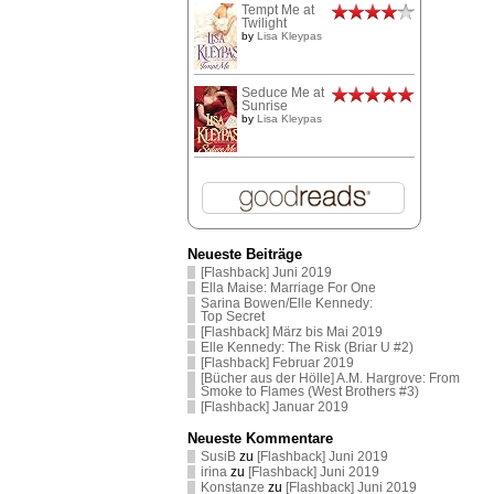
Tempt Me at
Twilight
by
Lisa Kleypas
Seduce Me at
Sunrise
by
Lisa Kleypas
Neueste Beiträge
[Flashback] Juni 2019
Ella Maise: Marriage For One
Sarina Bowen/Elle Kennedy:
Top Secret
[Flashback] März bis Mai 2019
Elle Kennedy: The Risk (Briar U #2)
[Flashback] Februar 2019
[Bücher aus der Hölle] A.M. Hargrove: From
Smoke to Flames (West Brothers #3)
[Flashback] Januar 2019
Neueste Kommentare
SusiB
zu
[Flashback] Juni 2019
irina
zu
[Flashback] Juni 2019
Konstanze
zu
[Flashback] Juni 2019