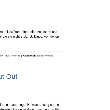
n in New York hinter sich zu lassen und
 die sie nicht stolz ist, Dinge, von denen
ew Adult
,
Tortured
|
Kategorien:
Liebesromane
ut Out
 be a season ago. He was a rising star in
ter—until a single disastrous night on the