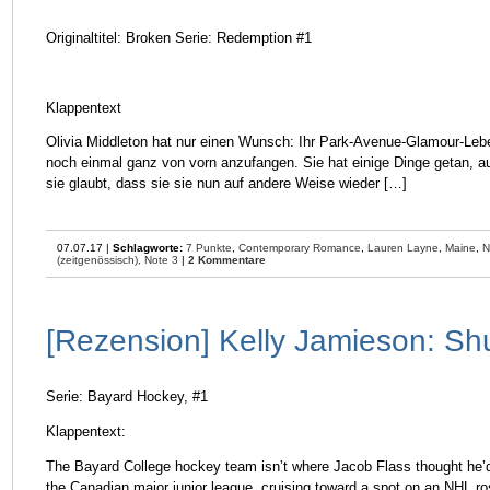
Originaltitel: Broken Serie: Redemption #1
Klappentext
Olivia Middleton hat nur einen Wunsch: Ihr Park-Avenue-Glamour-Lebe
noch einmal ganz von vorn anzufangen. Sie hat einige Dinge getan, auf
sie glaubt, dass sie sie nun auf andere Weise wieder […]
07.07.17 |
Schlagworte:
7 Punkte
,
Contemporary Romance
,
Lauren Layne
,
Maine
,
N
(zeitgenössisch),
Note 3
|
2 Kommentare
[Rezension] Kelly Jamieson: Sh
Serie: Bayard Hockey, #1
Klappentext:
The Bayard College hockey team isn’t where Jacob Flass thought he’d
the Canadian major junior league, cruising toward a spot on an NHL ros