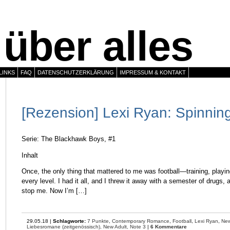
über alles
LINKS
FAQ
DATENSCHUTZERKLÄRUNG
IMPRESSUM & KONTAKT
[Rezension] Lexi Ryan: Spinnin
Serie: The Blackhawk Boys, #1
Inhalt
Once, the only thing that mattered to me was football—training, playi
every level. I had it all, and I threw it away with a semester of drugs,
stop me. Now I’m […]
29.05.18 |
Schlagworte:
7 Punkte
,
Contemporary Romance
,
Football
,
Lexi Ryan
,
New
Liebesromane (zeitgenössisch),
New Adult,
Note 3
|
6 Kommentare