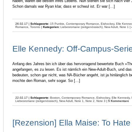
haben, waren die besten ihres Lebens. Nun stehen sie sich nach vier J
Schon damals war Ryan klar, dass er schwul ist. Er war […]
26.02.17 |
Schlagworte:
15 Punkte
,
Contemporary Romance
,
Eishockey
,
Elle Kenne
Romance
,
Toronto
|
Kategorien:
Liebesromane (zeitgenössisch),
New Adult,
Note 1
|
Elle Kennedy: Off-Campus-Seri
Anfang des Jahres bin ich über das hervorragend bewertete Buch »The
angefangen, es zu lesen. Es ist nämlich ein New-Adult-Buch, und da
bedeuten, schon gar nicht, was NA-Bücher angeht, ist ja hinlänglich b
mochte den Roman, sehr sogar. So […]
22.02.17 |
Schlagworte:
Boston
,
Contemporary Romance
,
Eishockey
,
Elle Kennedy
,
Liebesromane (zeitgenössisch),
New Adult,
Note 1,
Note 2,
Note 3
|
5 Kommentare
[Rezension] Ella Maise: To Ha