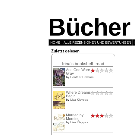
Bücher 
HOME
ALLE REZENSIONEN UND BEWERTUNGEN
Zuletzt gelesen
Irina's bookshelf: read
And One Wore
Gray
by
Heather Graham
Where Dreams
Begin
by
Lisa Kleypas
Married by
Morning
by
Lisa Kleypas