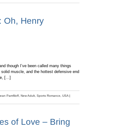
: Oh, Henry
though I’ve been called many things
 solid muscle, and the hottest defensive end
me, […]
Jean Pamfiloff
,
New Adult
,
Sports Romance
,
USA
|
es of Love – Bring