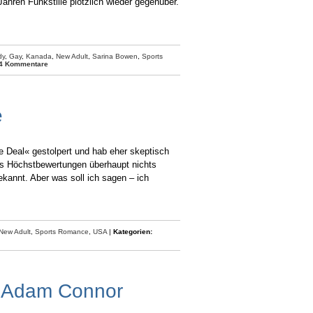
ahren Funkstille plötzlich wieder gegenüber.
dy
,
Gay
,
Kanada
,
New Adult
,
Sarina Bowen
,
Sports
4 Kommentare
e
 Deal« gestolpert und hab eher skeptisch
ss Höchstbewertungen überhaupt nichts
ekannt. Aber was soll ich sagen – ich
New Adult
,
Sports Romance
,
USA
|
Kategorien:
te Adam Connor