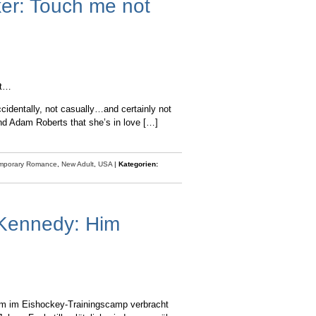
ker: Touch me not
et…
accidentally, not casually…and certainly not
iend Adam Roberts that she’s in love […]
mporary Romance
,
New Adult
,
USA
|
Kategorien:
 Kennedy: Him
m im Eishockey-Trainingscamp verbracht