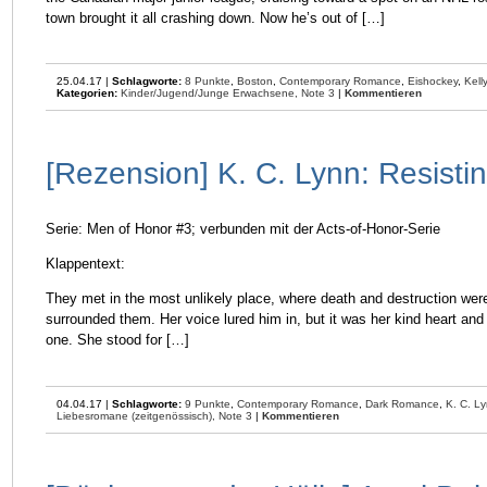
town brought it all crashing down. Now he’s out of […]
25.04.17 |
Schlagworte:
8 Punkte
,
Boston
,
Contemporary Romance
,
Eishockey
,
Kell
Kategorien:
Kinder/Jugend/Junge Erwachsene,
Note 3
|
Kommentieren
[Rezension] K. C. Lynn: Resisti
Serie: Men of Honor #3; verbunden mit der Acts-of-Honor-Serie
Klappentext:
They met in the most unlikely place, where death and destruction were
surrounded them. Her voice lured him in, but it was her kind heart an
one. She stood for […]
04.04.17 |
Schlagworte:
9 Punkte
,
Contemporary Romance
,
Dark Romance
,
K. C. L
Liebesromane (zeitgenössisch),
Note 3
|
Kommentieren