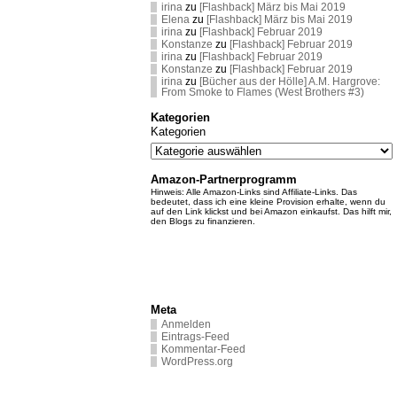
irina
zu
[Flashback] März bis Mai 2019
Elena
zu
[Flashback] März bis Mai 2019
irina
zu
[Flashback] Februar 2019
Konstanze
zu
[Flashback] Februar 2019
irina
zu
[Flashback] Februar 2019
Konstanze
zu
[Flashback] Februar 2019
irina
zu
[Bücher aus der Hölle] A.M. Hargrove:
From Smoke to Flames (West Brothers #3)
Kategorien
Kategorien
Amazon-Partnerprogramm
Hinweis: Alle Amazon-Links sind Affiliate-Links. Das
bedeutet, dass ich eine kleine Provision erhalte, wenn du
auf den Link klickst und bei Amazon einkaufst. Das hilft mir,
den Blogs zu finanzieren.
Meta
Anmelden
Eintrags-Feed
Kommentar-Feed
WordPress.org