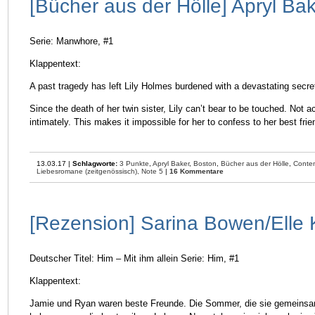
[Bücher aus der Hölle] Apryl Ba
Serie: Manwhore, #1
Klappentext:
A past tragedy has left Lily Holmes burdened with a devastating secr
Since the death of her twin sister, Lily can’t bear to be touched. Not 
intimately. This makes it impossible for her to confess to her best fr
13.03.17 |
Schlagworte:
3 Punkte
,
Apryl Baker
,
Boston
,
Bücher aus der Hölle
,
Conte
Liebesromane (zeitgenössisch),
Note 5
|
16 Kommentare
[Rezension] Sarina Bowen/Elle
Deutscher Titel: Him – Mit ihm allein Serie: Him, #1
Klappentext:
Jamie und Ryan waren beste Freunde. Die Sommer, die sie gemeinsa