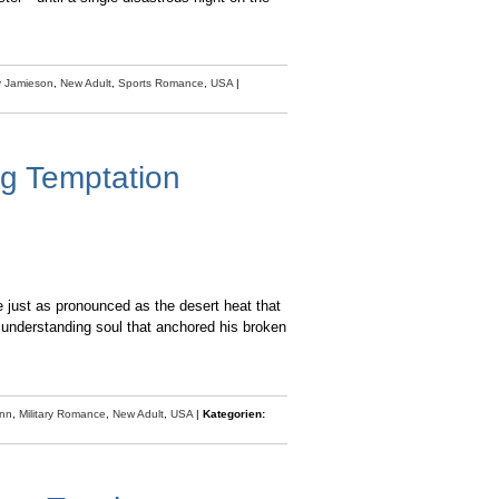
y Jamieson
,
New Adult
,
Sports Romance
,
USA
|
ng Temptation
 just as pronounced as the desert heat that
d understanding soul that anchored his broken
ynn
,
Military Romance
,
New Adult
,
USA
|
Kategorien: