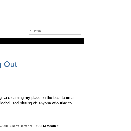
g Out
ng, and earning my place on the best team at
 alcohol, and pissing off anyone who tried to
 Adult
,
Sports Romance
,
USA
|
Kategorien: