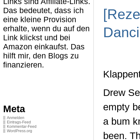
Links sind Affiliate-Links.
Das bedeutet, dass ich
[Reze
eine kleine Provision
erhalte, wenn du auf den
Danci
Link klickst und bei
Amazon einkaufst. Das
hilft mir, den Blogs zu
finanzieren.
Klappent
Drew Sel
empty be
Meta
a bum kn
Anmelden
Eintrags-Feed
Kommentar-Feed
WordPress.org
been. Th