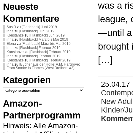
was a ri
Neueste
Kommentare
league, 
SusiB
zu
[Flashback] Juni 2019
—until a
irina
zu
[Flashback] Juni 2019
Konstanze
zu
[Flashback] Juni 2019
irina
zu
[Flashback] März bis Mai 2019
brought 
Elena
zu
[Flashback] März bis Mai 2019
irina
zu
[Flashback] Februar 2019
Konstanze
zu
[Flashback] Februar 2019
irina
zu
[Flashback] Februar 2019
[…]
Konstanze
zu
[Flashback] Februar 2019
irina
zu
[Bücher aus der Hölle] A.M. Hargrove:
From Smoke to Flames (West Brothers #3)
Kategorien
25.04.17 
Kategorien
Contemp
New Adul
Amazon-
Kinder/J
Partnerprogramm
Komment
Hinweis: Alle Amazon-