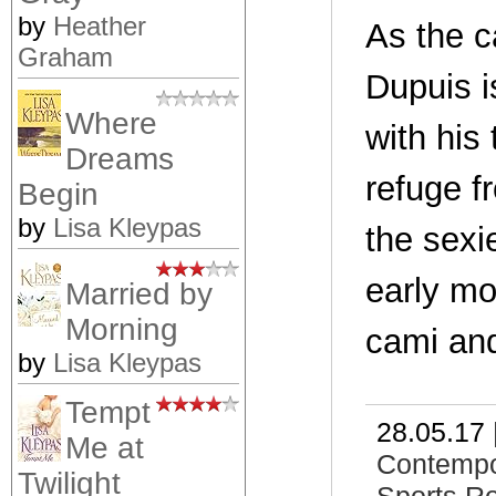
by
Heather
As the c
Graham
Dupuis i
Where
with his
Dreams
refuge f
Begin
by
Lisa Kleypas
the sexi
early mo
Married by
Morning
cami an
by
Lisa Kleypas
Tempt
28.05.17 
Me at
Contemp
Twilight