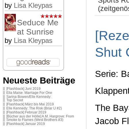
Sports R
by
Lisa Kleypas
(zeitgenö
Seduce Me
at Sunrise
[Reze
by
Lisa Kleypas
Shut 
Serie: B
Neueste Beiträge
Klappent
[Flashback] Juni 2019
Ella Maise: Marriage For One
Sarina Bowen/Elle Kennedy:
Top Secret
[Flashback] März bis Mai 2019
The Baya
Elle Kennedy: The Risk (Briar U #2)
[Flashback] Februar 2019
[Bücher aus der Hölle] A.M. Hargrove: From
Jacob Fl
Smoke to Flames (West Brothers #3)
[Flashback] Januar 2019