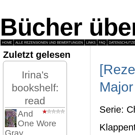
Bücher über
HOME
ALLE REZENSIONEN UND BEWERTUNGEN
LINKS
FAQ
DATENSCHUTZ
Zuletzt gelesen
[Reze
Irina's
Major
bookshelf:
read
Serie: C
And
One Wore
Klappen
Gray