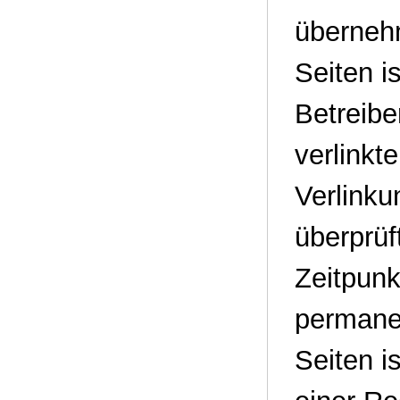
übernehm
Seiten i
Betreibe
verlinkt
Verlinku
überprüf
Zeitpunk
permanen
Seiten i