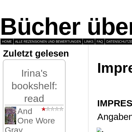
Bücher über
HOME
ALLE REZENSIONEN UND BEWERTUNGEN
LINKS
FAQ
DATENSCHUTZ
Zuletzt gelesen
Impr
Irina's
bookshelf:
read
IMPRE
And
Angaben
One Wore
Gray