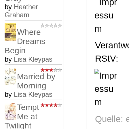
by
Heather
Graham
Where
Dreams
Verantwo
Begin
RStV:
by
Lisa Kleypas
Married by
Morning
by
Lisa Kleypas
Tempt
Me at
Quelle: 
Twilight