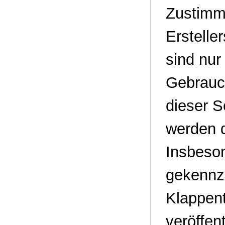
Zustimmu
Erstelle
sind nur
Gebrauch
dieser S
werden d
Insbeson
gekennze
Klappent
veröffen