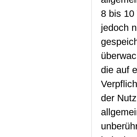
8 bis 10
jedoch ni
gespeich
überwac
die auf 
Verpflic
der Nut
allgemei
unberühr