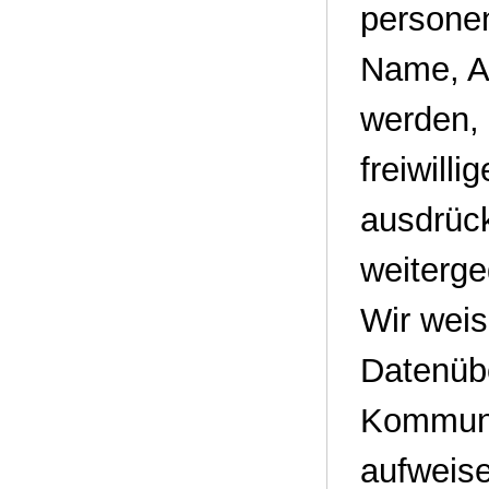
persone
Name, An
werden, 
freiwill
ausdrück
weiterg
Wir weis
Datenübe
Kommunik
aufweise