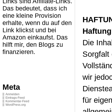
Links sind Affiliate-Links.
Das bedeutet, dass ich
eine kleine Provision
HAFTU
erhalte, wenn du auf den
Link klickst und bei
Haftung 
Amazon einkaufst. Das
Die Inha
hilft mir, den Blogs zu
finanzieren.
Sorgfalt 
Vollstän
wir jed
Meta
Dienste
Anmelden
für eige
Eintrags-Feed
Kommentar-Feed
WordPress.org
allgemei