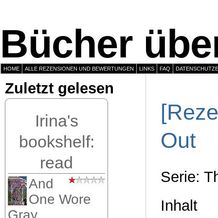
Bücher über
HOME
ALLE REZENSIONEN UND BEWERTUNGEN
LINKS
FAQ
DATENSCHUTZ
Zuletzt gelesen
[Reze
Irina's
Out
bookshelf:
read
Serie: 
And
One Wore
Inhalt
Gray