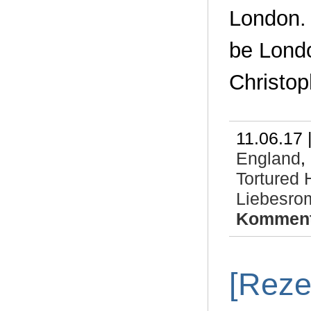
London. 
be Londo
Christop
11.06.17 
England
,
Tortured 
Liebesrom
Komment
[Reze