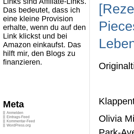
Links sind Affiliate-Links.
[Reze
Das bedeutet, dass ich
eine kleine Provision
Piece
erhalte, wenn du auf den
Link klickst und bei
Lebe
Amazon einkaufst. Das
hilft mir, den Blogs zu
finanzieren.
Original
Klappen
Meta
Anmelden
Olivia M
Eintrags-Feed
Kommentar-Feed
WordPress.org
Park-Av