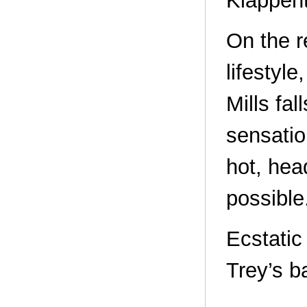
Klappent
On the r
lifestyle
Mills fal
sensatio
hot, he
possible
Ecstatic
Trey’s b