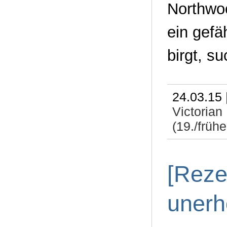
Northwoo
ein gefä
birgt, s
24.03.15 
Victoria
(19./frühe
[Reze
unerh