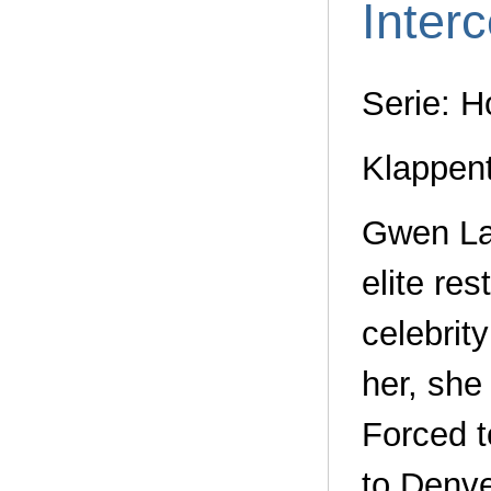
Inter
Serie: H
Klappen
Gwen Lal
elite re
celebrit
her, she
Forced t
to Denve