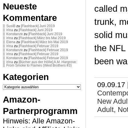
Neueste
called m
Kommentare
trunk, m
SusiB
zu
[Flashback] Juni 2019
irina
zu
[Flashback] Juni 2019
solid mu
Konstanze
zu
[Flashback] Juni 2019
irina
zu
[Flashback] März bis Mai 2019
Elena
zu
[Flashback] März bis Mai 2019
the NFL 
irina
zu
[Flashback] Februar 2019
Konstanze
zu
[Flashback] Februar 2019
irina
zu
[Flashback] Februar 2019
Konstanze
zu
[Flashback] Februar 2019
been wai
irina
zu
[Bücher aus der Hölle] A.M. Hargrove:
From Smoke to Flames (West Brothers #3)
Kategorien
09.09.17 
Kategorien
Contemp
Amazon-
New Adul
Adult,
No
Partnerprogramm
Hinweis: Alle Amazon-