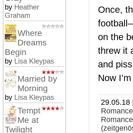
by
Heather
Once, th
Graham
football
Where
on the be
Dreams
threw it
Begin
by
Lisa Kleypas
and piss
Now I’m
Married by
Morning
by
Lisa Kleypas
29.05.18 
Tempt
Romance
Romance
Me at
(zeitgenö
Twilight