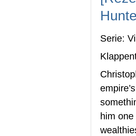
Hunte
Serie: V
Klappen
Christop
empire’s
somethi
him one 
wealthie