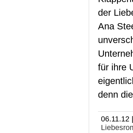
der Lieb
Ana Ste
unversch
Unterneh
für ihre
eigentli
denn di
06.11.12 
Liebesro