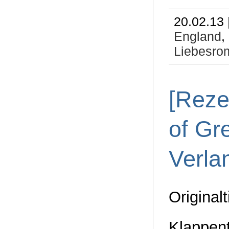
20.02.13 
England
,
Liebesrom
[Reze
of Gr
Verla
Original
Klappent