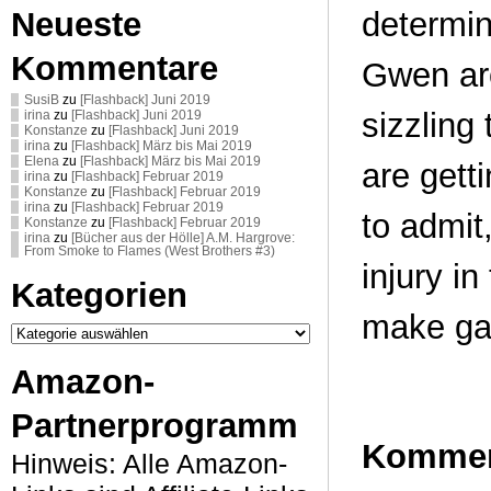
Neueste
determi
Kommentare
Gwen aro
SusiB
zu
[Flashback] Juni 2019
sizzling 
irina
zu
[Flashback] Juni 2019
Konstanze
zu
[Flashback] Juni 2019
irina
zu
[Flashback] März bis Mai 2019
Elena
zu
[Flashback] März bis Mai 2019
are gett
irina
zu
[Flashback] Februar 2019
Konstanze
zu
[Flashback] Februar 2019
irina
zu
[Flashback] Februar 2019
to admit
Konstanze
zu
[Flashback] Februar 2019
irina
zu
[Bücher aus der Hölle] A.M. Hargrove:
From Smoke to Flames (West Brothers #3)
injury in
Kategorien
make ga
Kategorien
Amazon-
Partnerprogramm
Kommen
Hinweis: Alle Amazon-