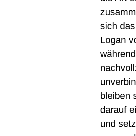
zusamme
sich das 
Logan vo
während
nachvoll
unverbin
bleiben 
darauf e
und setz