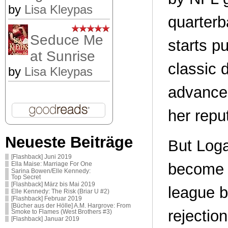
by
Lisa Kleypas
quarter
Seduce Me
starts p
at Sunrise
classic
by
Lisa Kleypas
advances
her repu
Neueste Beiträge
But Loga
[Flashback] Juni 2019
become o
Ella Maise: Marriage For One
Sarina Bowen/Elle Kennedy:
Top Secret
[Flashback] März bis Mai 2019
league by
Elle Kennedy: The Risk (Briar U #2)
[Flashback] Februar 2019
[Bücher aus der Hölle] A.M. Hargrove: From
rejectio
Smoke to Flames (West Brothers #3)
[Flashback] Januar 2019