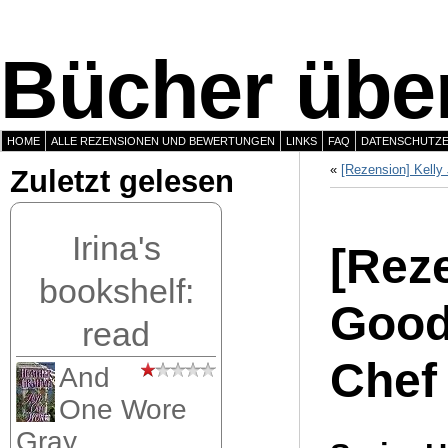
Bücher über
HOME
ALLE REZENSIONEN UND BEWERTUNGEN
LINKS
FAQ
DATENSCHUTZ
«
[Rezension] Kelly
Zuletzt gelesen
Irina's
[Rez
bookshelf:
Good
read
Chef
And
One Wore
Gray