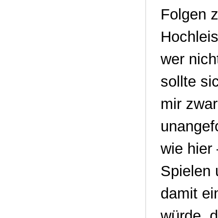
Folgen z
Hochleis
wer nicht
sollte s
mir zwar
unangef
wie hier
Spielen 
damit ei
würde, d