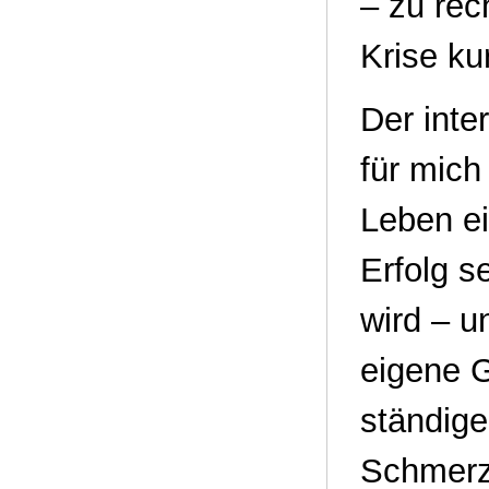
– zu rec
Krise ku
Der inte
für mich
Leben ei
Erfolg s
wird – u
eigene G
ständig
Schmerzm