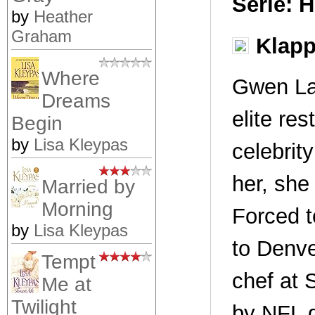
Serie: 
by
Heather
Graham
Klapp
Where
Gwen Lal
Dreams
elite re
Begin
by
Lisa Kleypas
celebrit
her, she
Married by
Morning
Forced t
by
Lisa Kleypas
to Denve
Tempt
chef at 
Me at
Twilight
by NFL g