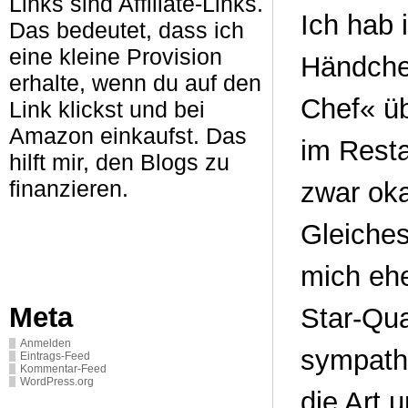
Links sind Affiliate-Links.
Ich hab
Das bedeutet, dass ich
eine kleine Provision
Händchen
erhalte, wenn du auf den
Chef« üb
Link klickst und bei
Amazon einkaufst. Das
im Resta
hilft mir, den Blogs zu
finanzieren.
zwar oka
Gleiches
mich ehe
Meta
Star-Qua
Anmelden
sympathi
Eintrags-Feed
Kommentar-Feed
WordPress.org
die Art