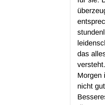
überzeug
entspre
stundenl
leidensc
das alle
versteht
Morgen i
nicht gu
Besseres