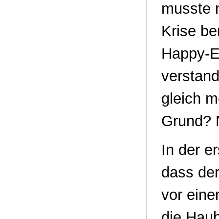
musste 
Krise be
Happy-En
verstand
gleich 
Grund? N
In der e
dass der
vor eine
die Haub