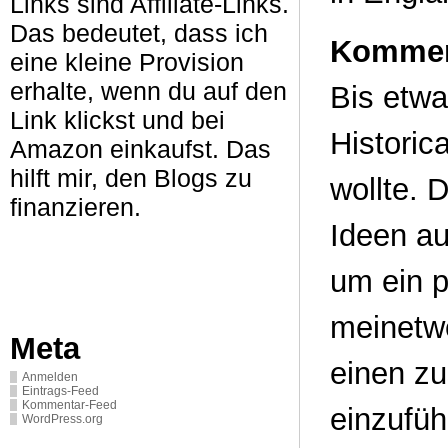
Links sind Affiliate-Links.
Das bedeutet, dass ich
Kommen
eine kleine Provision
erhalte, wenn du auf den
Bis etwa
Link klickst und bei
Historic
Amazon einkaufst. Das
hilft mir, den Blogs zu
wollte. 
finanzieren.
Ideen au
um ein p
meinetw
Meta
einen zu
Anmelden
Eintrags-Feed
Kommentar-Feed
einzufüh
WordPress.org