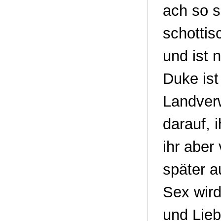
ach so se
schottis
und ist 
Duke ist
Landverw
darauf, 
ihr aber
später a
Sex wird
und Lieb