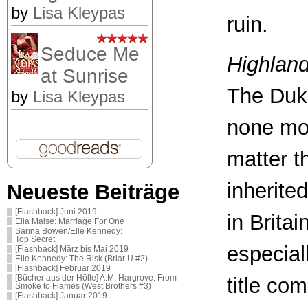
by
Lisa Kleypas
ruin.
Seduce Me
Highland
at Sunrise
The Duke
by
Lisa Kleypas
none mor
matter t
inherite
Neueste Beiträge
[Flashback] Juni 2019
in Brita
Ella Maise: Marriage For One
Sarina Bowen/Elle Kennedy:
Top Secret
especial
[Flashback] März bis Mai 2019
Elle Kennedy: The Risk (Briar U #2)
[Flashback] Februar 2019
[Bücher aus der Hölle] A.M. Hargrove: From
title co
Smoke to Flames (West Brothers #3)
[Flashback] Januar 2019