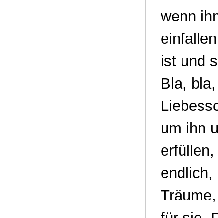
wenn ihm
einfalle
ist und 
Bla, bla
Liebessc
um ihn 
erfüllen,
endlich,
Träume, 
für sie.