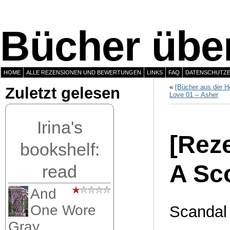
Bücher über
HOME
ALLE REZENSIONEN UND BEWERTUNGEN
LINKS
FAQ
DATENSCHUTZ
«
[Bücher aus der Hö
Zuletzt gelesen
Love 01 – Asher
Irina's
[Rez
bookshelf:
A Sco
read
And
One Wore
Scandal
Gray