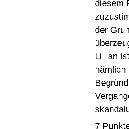
diesem P
zuzustim
der Gru
überzeug
Lillian i
nämlich
Begründ
Vergange
skandalu
7 Punkt