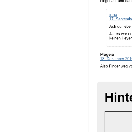
eingebaut und dan
irina
17. Septemb
Ach du liebe 
Ja, es war n
keinen Heyer
Mageia
18. Dezember 201
Also Finger weg 
Hint