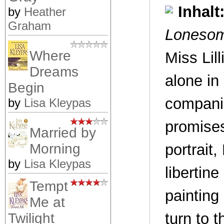
Inhalt
by
Heather
Graham
Lonesom
Where
Miss Lil
Dreams
alone in
Begin
companio
by
Lisa Kleypas
promises
Married by
portrait,
Morning
by
Lisa Kleypas
libertin
Tempt
painting
Me at
turn to 
Twilight