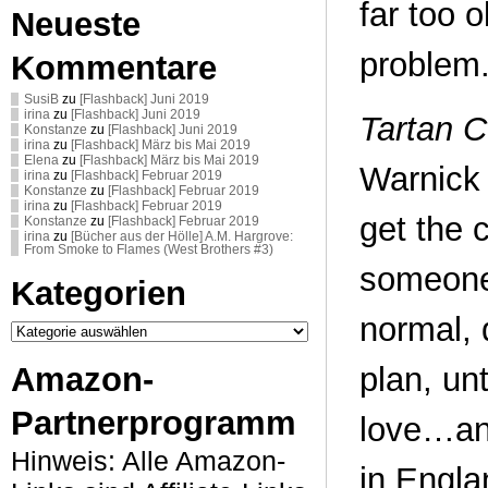
far too o
Neueste
problem
Kommentare
SusiB
zu
[Flashback] Juni 2019
irina
zu
[Flashback] Juni 2019
Tartan 
Konstanze
zu
[Flashback] Juni 2019
irina
zu
[Flashback] März bis Mai 2019
Elena
zu
[Flashback] März bis Mai 2019
Warnick 
irina
zu
[Flashback] Februar 2019
Konstanze
zu
[Flashback] Februar 2019
irina
zu
[Flashback] Februar 2019
get the 
Konstanze
zu
[Flashback] Februar 2019
irina
zu
[Bücher aus der Hölle] A.M. Hargrove:
From Smoke to Flames (West Brothers #3)
someone 
Kategorien
normal, q
Kategorien
Amazon-
plan, unt
Partnerprogramm
love…and
Hinweis: Alle Amazon-
in Engla