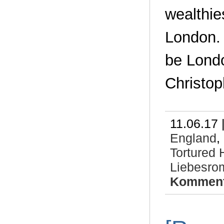
wealthie
London. 
be Londo
Christop
11.06.17 
England
,
Tortured 
Liebesrom
Komment