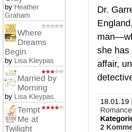
by
Heather
Dr. Garr
Graham
England,
Where
man—why 
Dreams
she has
Begin
by
Lisa Kleypas
affair, 
detectiv
Married by
Morning
by
Lisa Kleypas
18.01.19 
Tempt
Romance
Kategori
Me at
2 Komme
Twilight