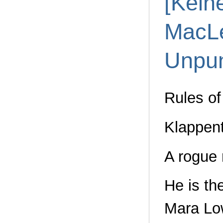
[Kein
MacL
Unpu
Rules of
Klappent
A rogue r
He is th
Mara Low