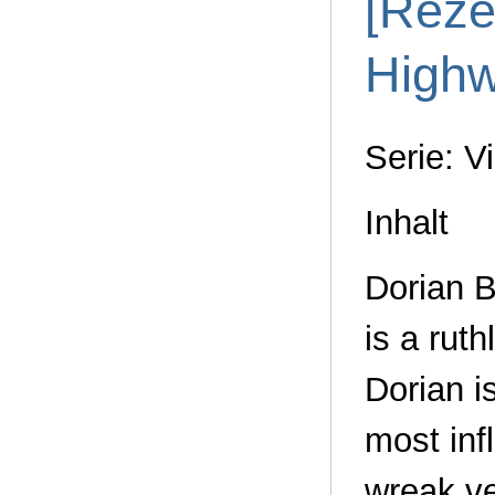
[Reze
High
Serie: V
Inhalt
Dorian B
is a rut
Dorian i
most inf
wreak v