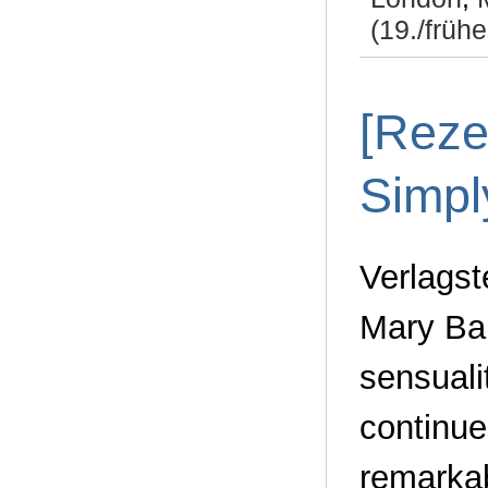
(19./frühe
[Reze
Simpl
Verlagst
Mary Bal
sensuali
continues
remarka