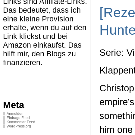
Links sind Affiliate-Links.
[Reze
Das bedeutet, dass ich
eine kleine Provision
Hunte
erhalte, wenn du auf den
Link klickst und bei
Amazon einkaufst. Das
Serie: V
hilft mir, den Blogs zu
finanzieren.
Klappen
Christop
empire’s
Meta
somethi
Anmelden
Eintrags-Feed
Kommentar-Feed
him one 
WordPress.org