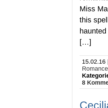
Miss Mar
this spe
haunted
[…]
15.02.16 
Romance
Kategori
8 Komme
Cecili