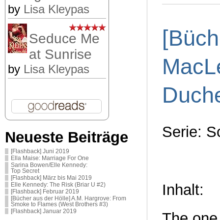
by
Lisa Kleypas
[Büch
Seduce Me
at Sunrise
MacLe
by
Lisa Kleypas
Duch
Serie: S
Neueste Beiträge
[Flashback] Juni 2019
Ella Maise: Marriage For One
Sarina Bowen/Elle Kennedy:
Top Secret
[Flashback] März bis Mai 2019
Inhalt:
Elle Kennedy: The Risk (Briar U #2)
[Flashback] Februar 2019
[Bücher aus der Hölle] A.M. Hargrove: From
Smoke to Flames (West Brothers #3)
[Flashback] Januar 2019
The one