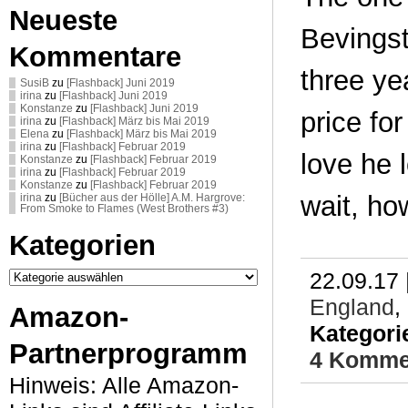
Neueste
Bevingst
Kommentare
three ye
SusiB
zu
[Flashback] Juni 2019
irina
zu
[Flashback] Juni 2019
Konstanze
zu
[Flashback] Juni 2019
price fo
irina
zu
[Flashback] März bis Mai 2019
Elena
zu
[Flashback] März bis Mai 2019
irina
zu
[Flashback] Februar 2019
love he 
Konstanze
zu
[Flashback] Februar 2019
irina
zu
[Flashback] Februar 2019
Konstanze
zu
[Flashback] Februar 2019
wait, ho
irina
zu
[Bücher aus der Hölle] A.M. Hargrove:
From Smoke to Flames (West Brothers #3)
Kategorien
Kategorien
22.09.17 
England
,
Amazon-
Kategori
Partnerprogramm
4 Komme
Hinweis: Alle Amazon-