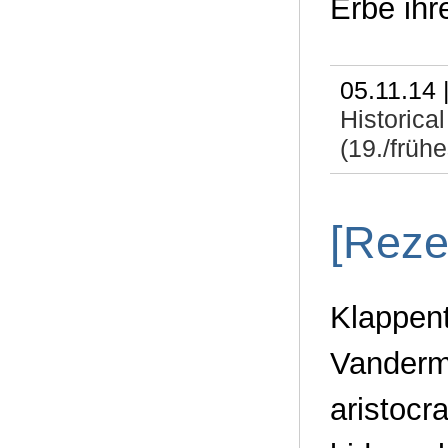
Erbe ihr
05.11.14 
Historic
(19./frühe
[Reze
Klappent
Vanderm
aristocr