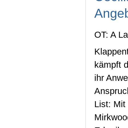
Ange
OT: A L
Klappen
kämpft d
ihr Anwe
Anspruch
List: Mi
Mirkwood