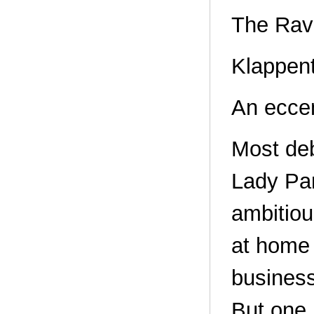
The Rav
Klappent
An eccen
Most deb
Lady Pan
ambitiou
at home 
business
But one n