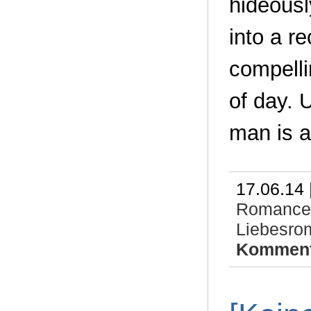
hideousl
into a re
compelli
of day. 
man is a
17.06.14 
Romance
Liebesrom
Komment