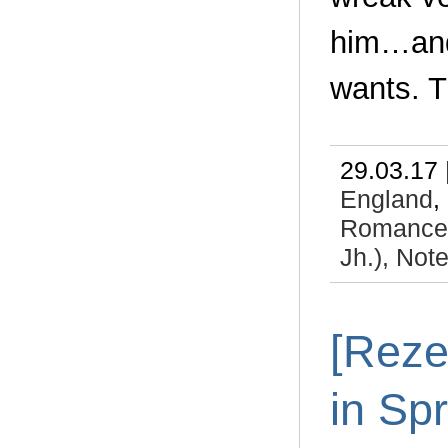
him…and 
wants. Th
29.03.17 
England
,
Romance
Jh.),
Note
[Reze
in Sp