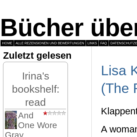
Bücher über
HOME
ALLE REZENSIONEN UND BEWERTUNGEN
LINKS
FAQ
DATENSCHUTZ
Zuletzt gelesen
Lisa 
Irina's
(The 
bookshelf:
read
Klappen
And
One Wore
A woman
Gray