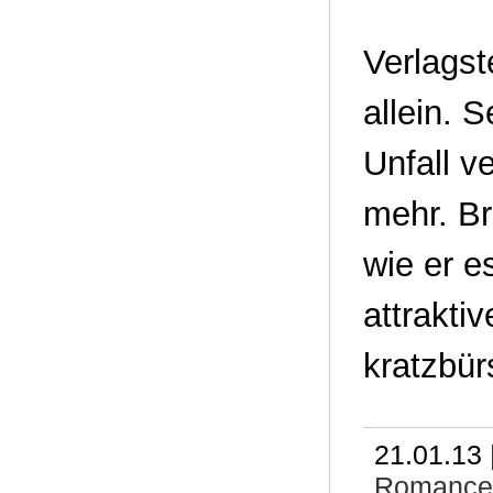
Verlagst
allein. 
Unfall v
mehr. Br
wie er e
attrakti
kratzbür
21.01.13 
Romance