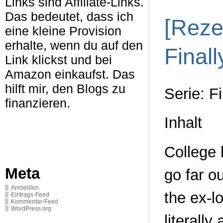
Links sind Affiliate-Links.
Das bedeutet, dass ich
[Reze
eine kleine Provision
erhalte, wenn du auf den
Finall
Link klickst und bei
Amazon einkaufst. Das
hilft mir, den Blogs zu
Serie: F
finanzieren.
Inhalt
College 
Meta
go far ou
Anmelden
the ex-lo
Eintrags-Feed
Kommentar-Feed
WordPress.org
literally