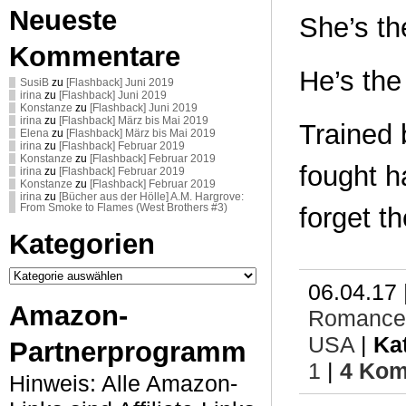
Neueste
She’s the
Kommentare
He’s the
SusiB
zu
[Flashback] Juni 2019
irina
zu
[Flashback] Juni 2019
Konstanze
zu
[Flashback] Juni 2019
irina
zu
[Flashback] März bis Mai 2019
Trained 
Elena
zu
[Flashback] März bis Mai 2019
irina
zu
[Flashback] Februar 2019
Konstanze
zu
[Flashback] Februar 2019
fought h
irina
zu
[Flashback] Februar 2019
Konstanze
zu
[Flashback] Februar 2019
irina
zu
[Bücher aus der Hölle] A.M. Hargrove:
From Smoke to Flames (West Brothers #3)
forget th
Kategorien
Kategorien
06.04.17 
Amazon-
Romance
USA
|
Ka
Partnerprogramm
1
|
4 Kom
Hinweis: Alle Amazon-