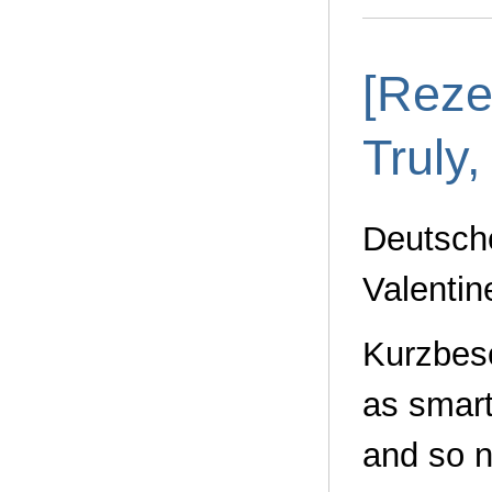
[Reze
Truly
Deutsche
Valentin
Kurzbesc
as smart
and so n