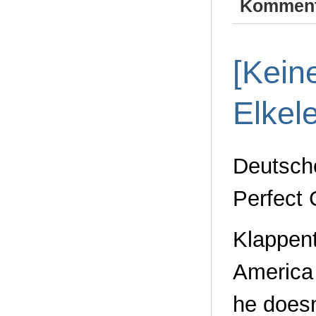
Komment
[Kein
Elkele
Deutsche
Perfect 
Klappent
America 
he doesn’