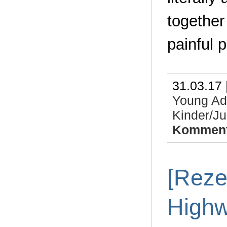
together
painful 
31.03.17 
Young Ad
Kinder/J
Komment
[Reze
High