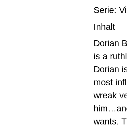
Serie: V
Inhalt
Dorian B
is a rut
Dorian i
most inf
wreak v
him…and 
wants. Th