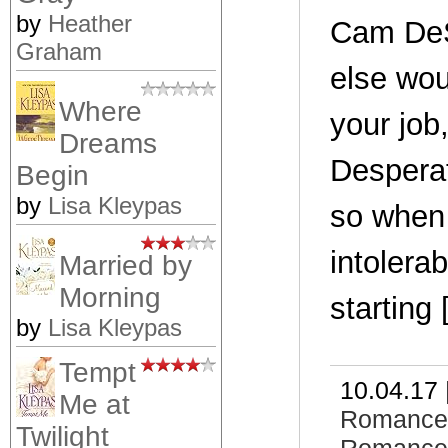
by
Heather
Cam DeSa
Graham
else wou
Where
your job
Dreams
Desperat
Begin
by
Lisa Kleypas
so when 
intolera
Married by
Morning
starting
by
Lisa Kleypas
Tempt
10.04.17 
Me at
Romance
Twilight