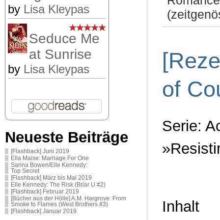
Romance
by
Lisa Kleypas
(zeitgenö
Seduce Me
at Sunrise
[Reze
by
Lisa Kleypas
of Co
Serie: A
Neueste Beiträge
»Resisti
[Flashback] Juni 2019
Ella Maise: Marriage For One
Sarina Bowen/Elle Kennedy:
Top Secret
[Flashback] März bis Mai 2019
Elle Kennedy: The Risk (Briar U #2)
[Flashback] Februar 2019
[Bücher aus der Hölle] A.M. Hargrove: From
Inhalt
Smoke to Flames (West Brothers #3)
[Flashback] Januar 2019