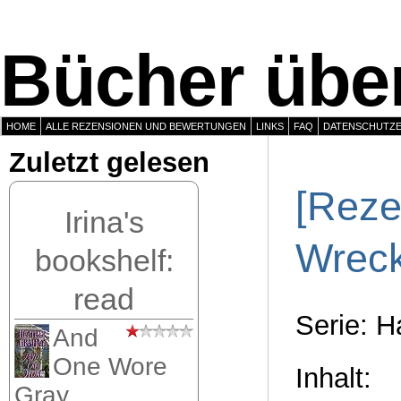
Bücher über
HOME
ALLE REZENSIONEN UND BEWERTUNGEN
LINKS
FAQ
DATENSCHUTZ
Zuletzt gelesen
[Reze
Irina's
Wreck
bookshelf:
read
Serie: H
And
One Wore
Inhalt:
Gray