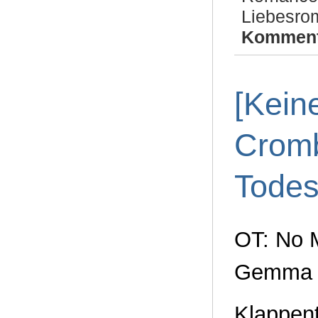
Liebesro
Komment
[Kein
Cromb
Tode
OT: No 
Gemma 
Klappent