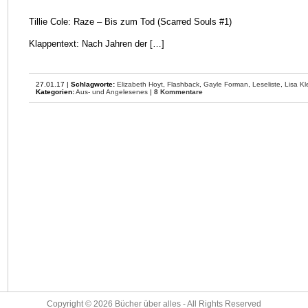
Tillie Cole: Raze – Bis zum Tod (Scarred Souls #1)
Klappentext: Nach Jahren der […]
27.01.17 |
Schlagworte:
Elizabeth Hoyt
,
Flashback
,
Gayle Forman
,
Leseliste
,
Lisa K
Kategorien:
Aus- und Angelesenes
|
8 Kommentare
Copyright © 2026
Bücher über alles
- All Rights Reserved