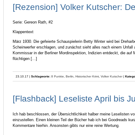
[Rezension] Volker Kutscher: D
Serie: Gereon Rath, #2
Klappentext
März 1930. Die gefeierte Schauspielerin Betty Winter wird bei Drehar
Scheinwerfer erschlagen, und zunächst sieht alles nach einem Unfall 
Kommissar in der Berliner Mordinspektion, Indizien entdeckt, die auf
flüchtigen […]
23.10.17 |
Schlagworte:
8 Punkte
,
Berlin
,
Historischer Krimi
,
Volker Kutscher
|
Katego
[Flashback] Leseliste April bis J
Ich hab beschlossen, der Übersichtlichkeit halber meine Leselisten v
einzustellen. Einen kleinen Teil der Bücher hab ich bei Goodreads kur
Kommentare hierhin. Ansonsten gibts nur eine reine Wertung.