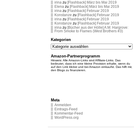
irina
zu
[Flashback] März bis Mai 2019
Elena
zu
[Flashback] März bis Mai 2019
irina
zu
[Flashback] Februar 2019
Konstanze
zu
[Flashback] Februar 2019
irina
zu
[Flashback] Februar 2019
Konstanze
zu
[Flashback] Februar 2019
irina
zu
[Bücher aus der Hölle] A.M. Hargrove:
From Smoke to Flames (West Brothers #3)
Kategorien
Kategorien
Amazon-Partnerprogramm
Hinweis: Alle Amazon-Links sind Affiliate-Links. Das
bedeutet, dass ich eine kleine Provision erhalte, wenn du
auf den Link klickst und bei Amazon einkaufst. Das hilft mir,
den Blogs zu finanzieren.
Meta
Anmelden
Eintrags-Feed
Kommentar-Feed
WordPress.org