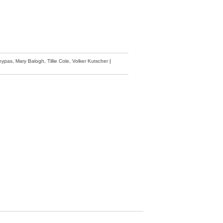
leypas
,
Mary Balogh
,
Tillie Cole
,
Volker Kutscher
|