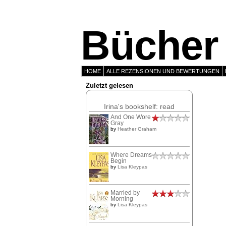
Bücher 
HOME
ALLE REZENSIONEN UND BEWERTUNGEN
Zuletzt gelesen
Irina's bookshelf: read
And One Wore
Gray
by
Heather Graham
Where Dreams
Begin
by
Lisa Kleypas
Married by
Morning
by
Lisa Kleypas