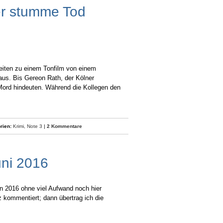
er stumme Tod
beiten zu einem Tonfilm von einem
aus. Bis Gereon Rath, der Kölner
 Mord hindeuten. Während die Kollegen den
rien:
Krimi,
Note 3
|
2 Kommentare
uni 2016
on 2016 ohne viel Aufwand noch hier
z kommentiert; dann übertrag ich die