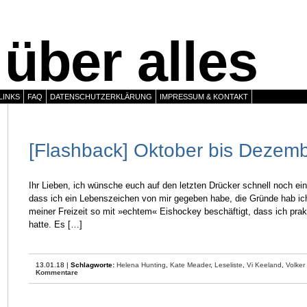
über alles
LINKS
FAQ
DATENSCHUTZERKLÄRUNG
IMPRESSUM & KONTAKT
[Flashback] Oktober bis Dezem
Ihr Lieben, ich wünsche euch auf den letzten Drücker schnell noch ein 
dass ich ein Lebenszeichen von mir gegeben habe, die Gründe hab ic
meiner Freizeit so mit »echtem« Eishockey beschäftigt, dass ich prak
hatte. Es […]
13.01.18 |
Schlagworte:
Helena Hunting
,
Kate Meader
,
Leseliste
,
Vi Keeland
,
Volker
Kommentare