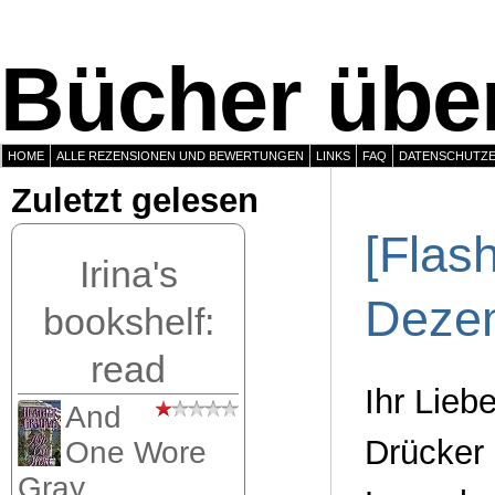
Bücher über
HOME
ALLE REZENSIONEN UND BEWERTUNGEN
LINKS
FAQ
DATENSCHUTZ
Zuletzt gelesen
[Flas
Irina's
Deze
bookshelf:
read
Ihr Lieb
And
Drücker 
One Wore
Gray