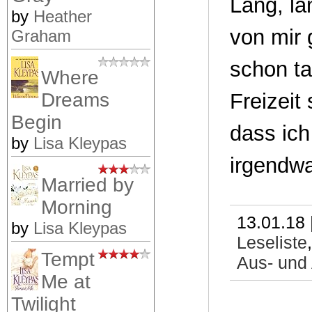
Lang, la
by
Heather
von mir 
Graham
schon ta
Where
Freizeit
Dreams
Begin
dass ich
by
Lisa Kleypas
irgendwa
Married by
Morning
13.01.18 
by
Lisa Kleypas
Leseliste
Tempt
Aus- und
Me at
Twilight