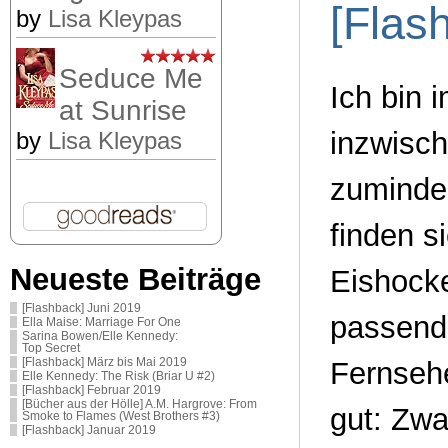
[Flas
by
Lisa Kleypas
Seduce Me
Ich bin 
at Sunrise
inzwisch
by
Lisa Kleypas
zuminde
finden s
Neueste Beiträge
Eishock
[Flashback] Juni 2019
passend 
Ella Maise: Marriage For One
Sarina Bowen/Elle Kennedy:
Top Secret
[Flashback] März bis Mai 2019
Fernsehe
Elle Kennedy: The Risk (Briar U #2)
[Flashback] Februar 2019
[Bücher aus der Hölle] A.M. Hargrove: From
gut: Zwa
Smoke to Flames (West Brothers #3)
[Flashback] Januar 2019