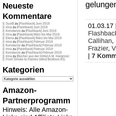
gelunge
Neueste
Kommentare
SusiB
zu
[Flashback] Juni 2019
01.03.17 
irina
zu
[Flashback] Juni 2019
Konstanze
zu
[Flashback] Juni 2019
Flashbac
irina
zu
[Flashback] März bis Mai 2019
Elena
zu
[Flashback] März bis Mai 2019
Callihan
,
irina
zu
[Flashback] Februar 2019
Konstanze
zu
[Flashback] Februar 2019
Frazier
,
V
irina
zu
[Flashback] Februar 2019
Konstanze
zu
[Flashback] Februar 2019
|
7 Komm
irina
zu
[Bücher aus der Hölle] A.M. Hargrove:
From Smoke to Flames (West Brothers #3)
Kategorien
Kategorien
Amazon-
Partnerprogramm
Hinweis: Alle Amazon-