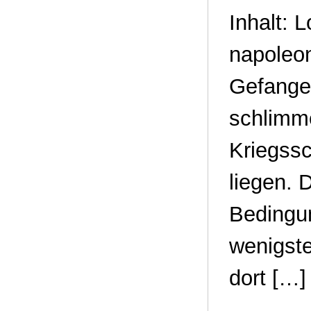
Inhalt: 
napoleon
Gefangen
schlimme
Kriegssc
liegen. 
Bedingun
wenigste
dort […]