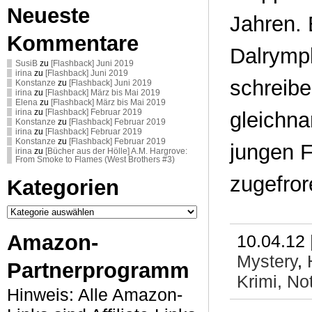
Neueste
Jahren. 
Kommentare
Dalrympl
SusiB
zu
[Flashback] Juni 2019
irina
zu
[Flashback] Juni 2019
schreibe
Konstanze
zu
[Flashback] Juni 2019
irina
zu
[Flashback] März bis Mai 2019
Elena
zu
[Flashback] März bis Mai 2019
gleichn
irina
zu
[Flashback] Februar 2019
Konstanze
zu
[Flashback] Februar 2019
irina
zu
[Flashback] Februar 2019
Konstanze
zu
[Flashback] Februar 2019
jungen F
irina
zu
[Bücher aus der Hölle] A.M. Hargrove:
From Smoke to Flames (West Brothers #3)
zugefror
Kategorien
Kategorien
Amazon-
10.04.12 
Mystery
,
Partnerprogramm
Krimi,
No
Hinweis: Alle Amazon-