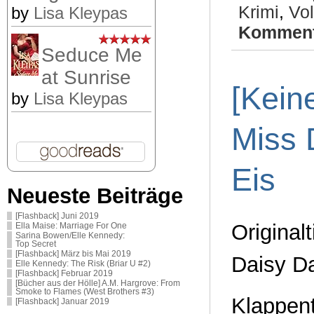
Krimi
,
Vol
by
Lisa Kleypas
Komment
Seduce Me
at Sunrise
[Kein
by
Lisa Kleypas
Miss 
Eis
Neueste Beiträge
[Flashback] Juni 2019
Original
Ella Maise: Marriage For One
Sarina Bowen/Elle Kennedy:
Top Secret
[Flashback] März bis Mai 2019
Daisy Da
Elle Kennedy: The Risk (Briar U #2)
[Flashback] Februar 2019
[Bücher aus der Hölle] A.M. Hargrove: From
Smoke to Flames (West Brothers #3)
Klappent
[Flashback] Januar 2019