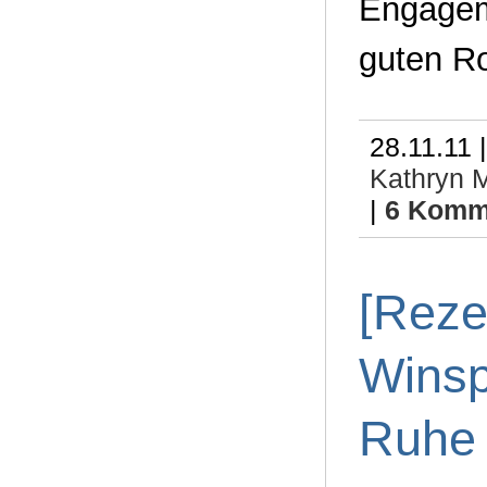
Engageme
guten R
28.11.11 
Kathryn M
|
6 Komm
[Reze
Winsp
Ruhe