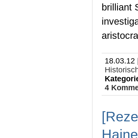
brilliant
investig
aristocra
18.03.12 
Historisc
Kategori
4 Komme
[Reze
Haine