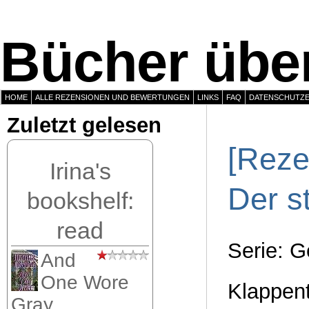
Bücher über
HOME
ALLE REZENSIONEN UND BEWERTUNGEN
LINKS
FAQ
DATENSCHUTZ
Zuletzt gelesen
[Reze
Irina's
Der s
bookshelf:
read
Serie: G
And
One Wore
Klappen
Gray