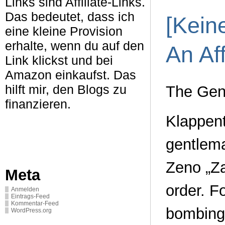
Links sind Affiliate-Links.
Das bedeutet, dass ich
[Kein
eine kleine Provision
erhalte, wenn du auf den
An Af
Link klickst und bei
Amazon einkaufst. Das
hilft mir, den Blogs zu
The Gent
finanzieren.
Klappent
gentlema
Zeno „Za
Meta
order. F
Anmelden
Eintrags-Feed
Kommentar-Feed
bombing 
WordPress.org