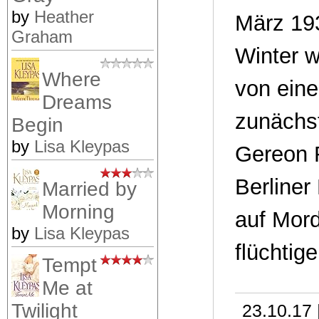
by
Heather
März 193
Graham
Winter w
Where
von ein
Dreams
zunächst
Begin
by
Lisa Kleypas
Gereon R
Berliner
Married by
Morning
auf Mord
by
Lisa Kleypas
flüchtig
Tempt
Me at
Twilight
23.10.17 