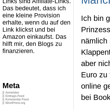
Links sind Affiliate-Links.
Das bedeutet, dass ich
eine kleine Provision
Ich bin 
erhalte, wenn du auf den
Prinzes
Link klickst und bei
Amazon einkaufst. Das
nämlich 
hilft mir, den Blogs zu
finanzieren.
Klappen
aber nic
Euro zu 
Meta
online g
Anmelden
bei Book
Eintrags-Feed
Kommentar-Feed
WordPress.org