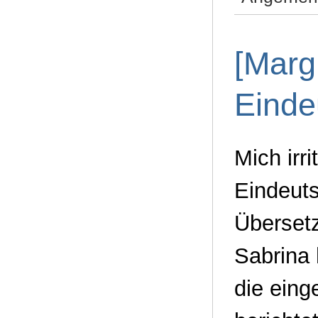
[Margi
Einde
Mich irr
Eindeut
Überset
Sabrina 
die ein