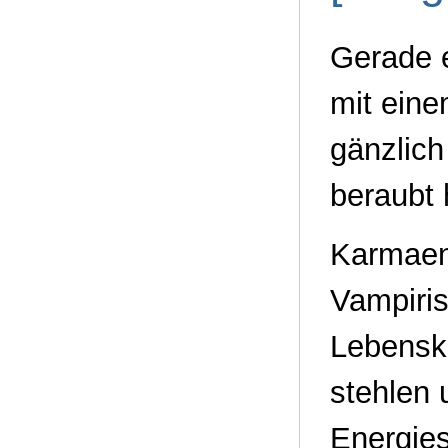
Gerade e
mit eine
gänzlic
beraubt 
Karmaen
Vampiri
Lebenskr
stehlen 
Energie