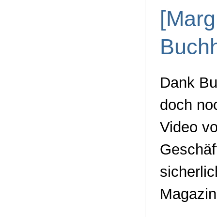
[Marg
Buchh
Dank Buc
doch noc
Video vo
Geschäft
sicherli
Magazinl