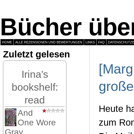
Bücher über
HOME
ALLE REZENSIONEN UND BEWERTUNGEN
LINKS
FAQ
DATENSCHUTZ
Zuletzt gelesen
[Margi
Irina's
groß
bookshelf:
read
Heute ha
And
zum Rom
One Wore
Gray