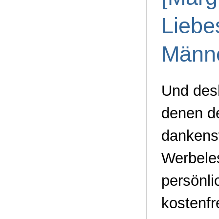
Liebe
Männ
Und des
denen de
dankens
Werbeles
persönli
kostenfr