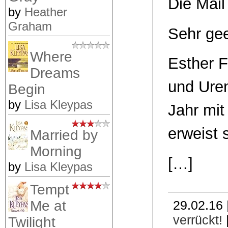
Die Mail 
by
Heather
Graham
Sehr ge
Where
Esther F
Dreams
und Uren
Begin
by
Lisa Kleypas
Jahr mi
erweist 
Married by
Morning
[…]
by
Lisa Kleypas
Tempt
Me at
29.02.16 
verrückt!
Twilight