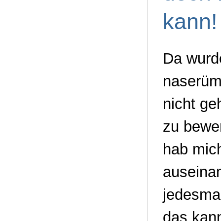
kann!
Da wurd
naserümp
nicht ge
zu bewer
hab mic
auseinan
jedesmal
das kan