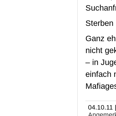
Suchanf
Sterben 
Ganz ehr
nicht ge
– in Jug
einfach 
Mafiages
04.10.11 
Angemerk