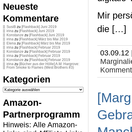
Neueste
Mir persö
Kommentare
die […]
SusiB
zu
[Flashback] Juni 2019
irina
zu
[Flashback] Juni 2019
Konstanze
zu
[Flashback] Juni 2019
irina
zu
[Flashback] März bis Mai 2019
Elena
zu
[Flashback] März bis Mai 2019
irina
zu
[Flashback] Februar 2019
03.09.12 
Konstanze
zu
[Flashback] Februar 2019
irina
zu
[Flashback] Februar 2019
Marginali
Konstanze
zu
[Flashback] Februar 2019
irina
zu
[Bücher aus der Hölle] A.M. Hargrove:
From Smoke to Flames (West Brothers #3)
Kommenta
Kategorien
Kategorien
[Margi
Amazon-
Gebra
Partnerprogramm
Hinweis: Alle Amazon-
Manch