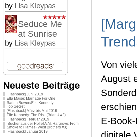
by
Lisa Kleypas
[Marg
Seduce Me
at Sunrise
Trend
by
Lisa Kleypas
Von viel
August e
Neueste Beiträge
Sonderde
[Flashback] Juni 2019
Ella Maise: Marriage For One
Sarina Bowen/Elle Kennedy:
erschien
Top Secret
[Flashback] März bis Mai 2019
Elle Kennedy: The Risk (Briar U #2)
E-Book-L
[Flashback] Februar 2019
[Bücher aus der Hölle] A.M. Hargrove: From
Smoke to Flames (West Brothers #3)
digitale
[Flashback] Januar 2019