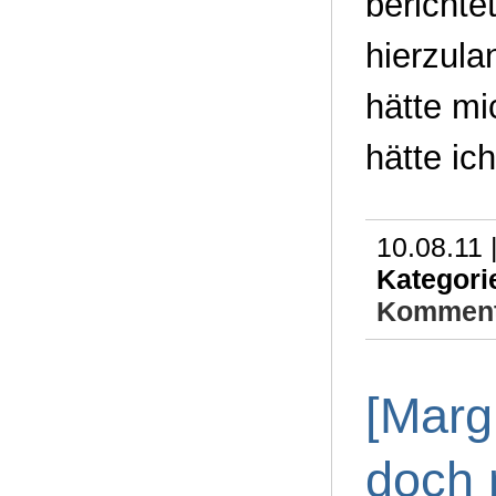
bericht
hierzula
hätte mi
hätte ic
10.08.11 
Kategori
Komment
[Marg
doch 