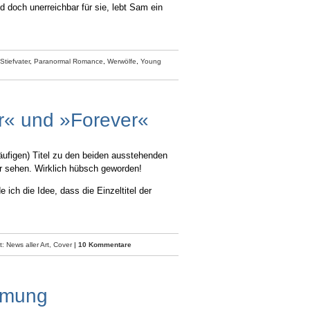
 doch unerreichbar für sie, lebt Sam ein
Stiefvater
,
Paranormal Romance
,
Werwölfe
,
Young
r« und »Forever«
äufigen) Titel zu den beiden ausstehenden
r sehen. Wirklich hübsch geworden!
 ich die Idee, dass die Einzeltitel der
 News aller Art,
Cover
|
10 Kommentare
mmung