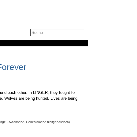
Forever
und each other. In LINGER, they fought to
e. Wolves are being hunted. Lives are being
unge Erwachsene,
Liebesromane (zeitgenössisch),