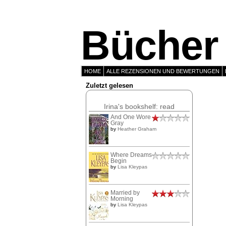
Bücher 
HOME
ALLE REZENSIONEN UND BEWERTUNGEN
Zuletzt gelesen
Irina's bookshelf: read
And One Wore
Gray
by
Heather Graham
Where Dreams
Begin
by
Lisa Kleypas
Married by
Morning
by
Lisa Kleypas