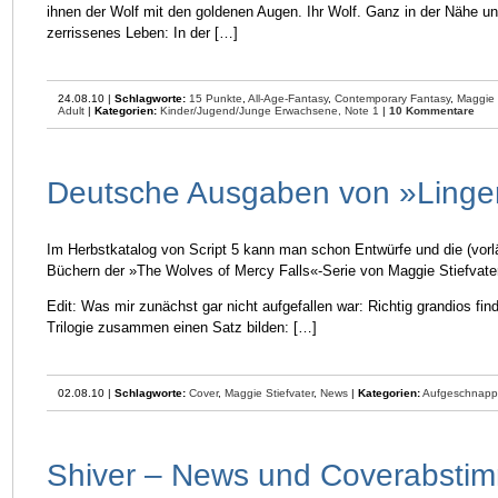
ihnen der Wolf mit den goldenen Augen. Ihr Wolf. Ganz in der Nähe und
zerrissenes Leben: In der […]
24.08.10 |
Schlagworte:
15 Punkte
,
All-Age-Fantasy
,
Contemporary Fantasy
,
Maggie 
Adult
|
Kategorien:
Kinder/Jugend/Junge Erwachsene,
Note 1
|
10 Kommentare
Deutsche Ausgaben von »Linge
Im Herbstkatalog von Script 5 kann man schon Entwürfe und die (vorl
Büchern der »The Wolves of Mercy Falls«-Serie von Maggie Stiefvate
Edit: Was mir zunächst gar nicht aufgefallen war: Richtig grandios finde
Trilogie zusammen einen Satz bilden: […]
02.08.10 |
Schlagworte:
Cover
,
Maggie Stiefvater
,
News
|
Kategorien:
Aufgeschnappt:
Shiver – News und Coverabsti