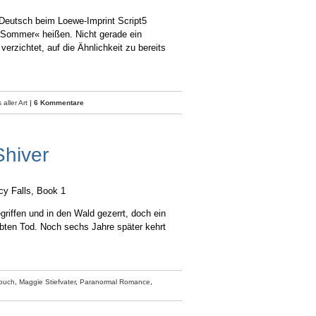
f Deutsch beim Loewe-Imprint Script5
m Sommer« heißen. Nicht gerade ein
verzichtet, auf die Ähnlichkeit zu bereits
aller Art
|
6 Kommentare
Shiver
y Falls, Book 1
griffen und in den Wald gezerrt, doch ein
ubten Tod. Noch sechs Jahre später kehrt
buch
,
Maggie Stiefvater
,
Paranormal Romance
,