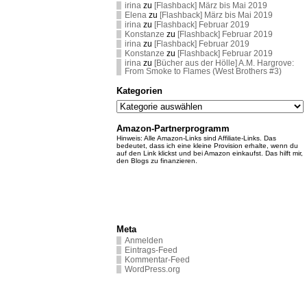
irina
zu
[Flashback] März bis Mai 2019
Elena
zu
[Flashback] März bis Mai 2019
irina
zu
[Flashback] Februar 2019
Konstanze
zu
[Flashback] Februar 2019
irina
zu
[Flashback] Februar 2019
Konstanze
zu
[Flashback] Februar 2019
irina
zu
[Bücher aus der Hölle] A.M. Hargrove:
From Smoke to Flames (West Brothers #3)
Kategorien
Kategorien
Amazon-Partnerprogramm
Hinweis: Alle Amazon-Links sind Affiliate-Links. Das
bedeutet, dass ich eine kleine Provision erhalte, wenn du
auf den Link klickst und bei Amazon einkaufst. Das hilft mir,
den Blogs zu finanzieren.
Meta
Anmelden
Eintrags-Feed
Kommentar-Feed
WordPress.org