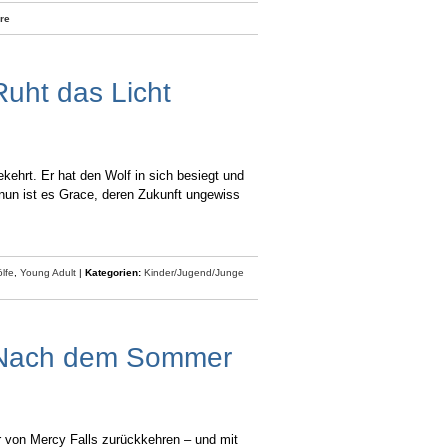
re
Ruht das Licht
kehrt. Er hat den Wolf in sich besiegt und
 nun ist es Grace, deren Zukunft ungewiss
lfe
,
Young Adult
|
Kategorien:
Kinder/Jugend/Junge
: Nach dem Sommer
er von Mercy Falls zurückkehren – und mit