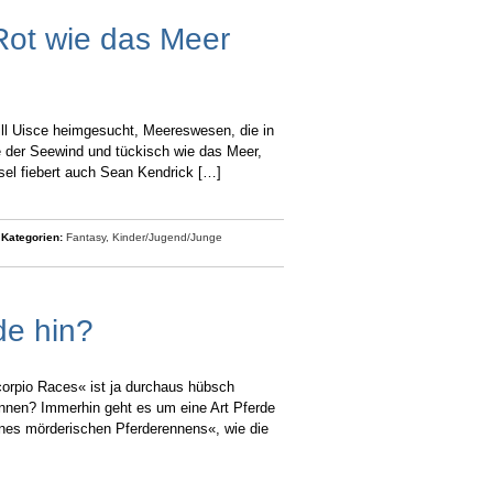
Rot wie das Meer
ill Uisce heimgesucht, Meereswesen, die in
e der Seewind und tückisch wie das Meer,
sel fiebert auch Sean Kendrick […]
|
Kategorien:
Fantasy,
Kinder/Jugend/Junge
de hin?
orpio Races« ist ja durchaus hübsch
önnen? Immerhin geht es um eine Art Pferde
eines mörderischen Pferderennens«, wie die