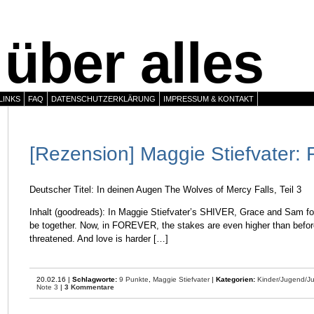
über alles
LINKS
FAQ
DATENSCHUTZERKLÄRUNG
IMPRESSUM & KONTAKT
[Rezension] Maggie Stiefvater: 
Deutscher Titel: In deinen Augen The Wolves of Mercy Falls, Teil 3
Inhalt (goodreads): In Maggie Stiefvater’s SHIVER, Grace and Sam fo
be together. Now, in FOREVER, the stakes are even higher than befor
threatened. And love is harder […]
20.02.16 |
Schlagworte:
9 Punkte
,
Maggie Stiefvater
|
Kategorien:
Kinder/Jugend/J
Note 3
|
3 Kommentare