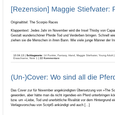
[Rezension] Maggie Stiefvater: 
Originaltitel: The Scorpio Races
Klappentext: Jedes Jahr im November wird die Insel Thisby von Capa
Gestalt wunderschöner Pferde Tod und Verderben bringen. Schnell wi
ziehen sie die Menschen in ihren Bann. Wie viele junge Männer der In
10.04.13 |
Schlagworte:
14 Punkte
,
Fantasy
,
Irland
,
Maggie Stiefvater
,
Young Adult
Erwachsene,
Note 1
|
22 Kommentare
(Un-)Cover: Wo sind all die Pfer
Das Cover zur für November angekündigten Übersetzung von »The Sc
geworden, aber hätte man da nicht irgendwo ein Pferd unterbringen k
bzw. um »Liebe, Tod und unerbittliche Rivalität vor dem Hintergrund 
Verlagsvorschau von Script5 ankündigt und auch […]