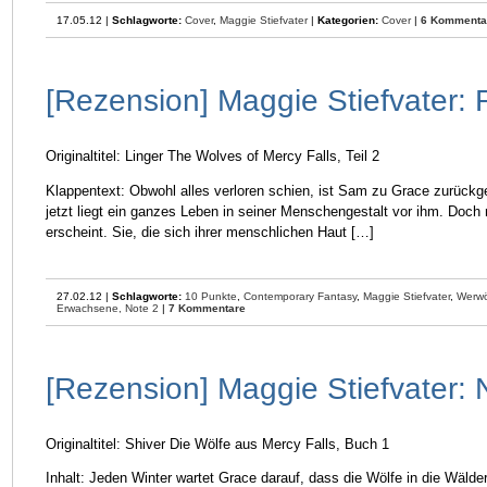
17.05.12 |
Schlagworte:
Cover
,
Maggie Stiefvater
|
Kategorien:
Cover
|
6 Kommenta
[Rezension] Maggie Stiefvater: 
Originaltitel: Linger The Wolves of Mercy Falls, Teil 2
Klappentext: Obwohl alles verloren schien, ist Sam zu Grace zurückge
jetzt liegt ein ganzes Leben in seiner Menschengestalt vor ihm. Doch
erscheint. Sie, die sich ihrer menschlichen Haut […]
27.02.12 |
Schlagworte:
10 Punkte
,
Contemporary Fantasy
,
Maggie Stiefvater
,
Werwö
Erwachsene,
Note 2
|
7 Kommentare
[Rezension] Maggie Stiefvater
Originaltitel: Shiver Die Wölfe aus Mercy Falls, Buch 1
Inhalt: Jeden Winter wartet Grace darauf, dass die Wölfe in die Wäld