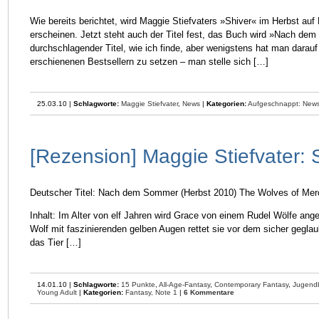
Wie bereits berichtet, wird Maggie Stiefvaters »Shiver« im Herbst au
erscheinen. Jetzt steht auch der Titel fest, das Buch wird »Nach de
durchschlagender Titel, wie ich finde, aber wenigstens hat man darauf 
erschienenen Bestsellern zu setzen – man stelle sich […]
25.03.10 |
Schlagworte:
Maggie Stiefvater
,
News
|
Kategorien:
Aufgeschnappt: News 
[Rezension] Maggie Stiefvater: 
Deutscher Titel: Nach dem Sommer (Herbst 2010) The Wolves of Merc
Inhalt: Im Alter von elf Jahren wird Grace von einem Rudel Wölfe ange
Wolf mit faszinierenden gelben Augen rettet sie vor dem sicher gegla
das Tier […]
14.01.10 |
Schlagworte:
15 Punkte
,
All-Age-Fantasy
,
Contemporary Fantasy
,
Jugend
Young Adult
|
Kategorien:
Fantasy,
Note 1
|
6 Kommentare