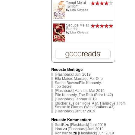
Tempt Me at
Twilight
by
Lisa Kleypas
Seduce Me at
Sunrise
by
Lisa Kleypas
Neueste Beiträge
[Flashback] Juni 2019
Ella Maise: Marriage For One
Sarina Bowen/Elle Kennedy:
Top Secret
[Flashback] März bis Mai 2019
Elle Kennedy: The Risk (Briar U #2)
[Flashback] Februar 2019
[Bücher aus der Hölle] A.M. Hargrove: From
Smoke to Flames (West Brothers #3)
[Flashback] Januar 2019
Neueste Kommentare
SusiB
zu
[Flashback] Juni 2019
irina
zu
[Flashback] Juni 2019
Konstanze
zu
[Flashback] Juni 2019