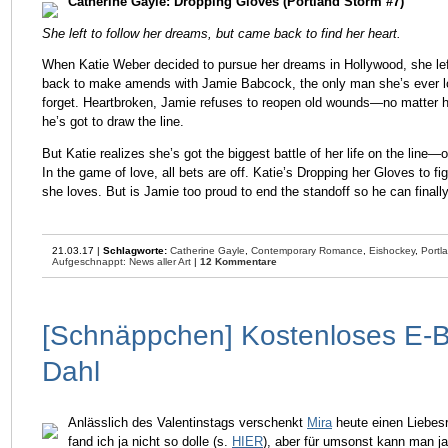
Catherine Gayle: Dropping Gloves (Portland Storm #7)
She left to follow her dreams, but came back to find her heart.
When Katie Weber decided to pursue her dreams in Hollywood, she left
back to make amends with Jamie Babcock, the only man she’s ever love
forget. Heartbroken, Jamie refuses to reopen old wounds—no matter ho
he’s got to draw the line.
But Katie realizes she’s got the biggest battle of her life on the line
In the game of love, all bets are off. Katie’s Dropping her Gloves to fi
she loves. But is Jamie too proud to end the standoff so he can finall
21.03.17 |
Schlagworte:
Catherine Gayle
,
Contemporary Romance
,
Eishockey
,
Portl
Aufgeschnappt: News aller Art
|
12 Kommentare
[Schnäppchen] Kostenloses E-B
Dahl
Anlässlich des Valentinstags verschenkt
Mira
heute einen Liebesr
fand ich ja nicht so dolle (s.
HIER
), aber für umsonst kann man ja