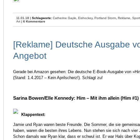
11.01.18 |
Schlagworte:
Catherine Gayle
,
Eishockey
,
Portland Storm
,
Reklame
,
Spor
Art
|
6 Kommentare
[Reklame] Deutsche Ausgabe v
Angebot
Gerade bei Amazon gesehen: Die deutsche E-Book-Ausgabe von »Him«
(Stand: 1.4.2017 – Kein Aprilscherz!). Schlagt zu!
Sarina Bowen/Elle Kennedy: Him – Mit ihm allein (Him #1)
Klappentext:
Jamie und Ryan waren beste Freunde. Die Sommer, die sie gemeinsa
haben, waren die besten ihres Lebens. Nun stehen sie sich nach vier J
Schon damals war Ryan klar, dass er schwul ist. Er war Hals über Kopf