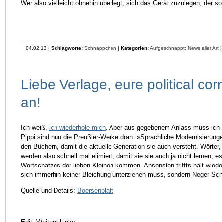
Wer also vielleicht ohnehin überlegt, sich das Gerät zuzulegen, der so
04.02.13 |
Schlagworte:
Schnäppchen
|
Kategorien:
Aufgeschnappt: News aller Art
Liebe Verlage, eure political cor
an!
Ich weiß,
ich wiederhole mich
. Aber aus gegebenem Anlass muss ich 
Pippi sind nun die Preußler-Werke dran. »Sprachliche Modernisierun
den Büchern, damit die aktuelle Generation sie auch versteht. Wörter
werden also schnell mal elimiert, damit sie sie auch ja nicht lernen; e
Wortschatzes der lieben Kleinen kommen. Ansonsten triffts halt wied
sich immerhin keiner Bleichung unterziehen muss, sondern
Neger
Sch
Quelle und Details:
Boersenblatt
Edit. Weitere Links: