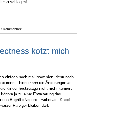
llte zuschlagen!
|
2 Kommentare
rectness kotzt mich
es einfach noch mal loswerden, denn nach
gen« nennt Thienemann die Änderungen an
, die Kinder heutzutage nicht mehr kennen,
s könnte ja zu einer Erweiterung des
er den Begriff »Neger« – wobei Jim Knopf
warzer
Farbiger bleiben darf.