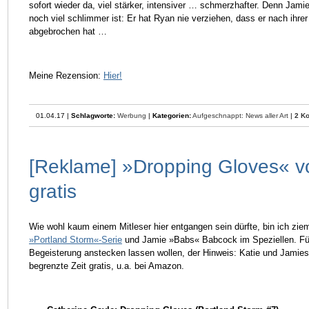
sofort wieder da, viel stärker, intensiver … schmerzhafter. Denn Jami
noch viel schlimmer ist: Er hat Ryan nie verziehen, dass er nach ih
abgebrochen hat …
Meine Rezension:
Hier!
01.04.17 |
Schlagworte:
Werbung
|
Kategorien:
Aufgeschnappt: News aller Art
|
2 K
[Reklame] »Dropping Gloves« v
gratis
Wie wohl kaum einem Mitleser hier entgangen sein dürfte, bin ich zie
»Portland Storm«-Serie
und Jamie »Babs« Babcock im Speziellen. Für a
Begeisterung anstecken lassen wollen, der Hinweis: Katie und Jamies
begrenzte Zeit gratis, u.a. bei Amazon.