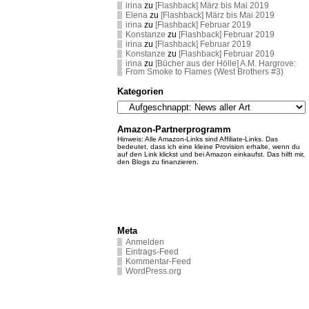
irina
zu
[Flashback] März bis Mai 2019
Elena
zu
[Flashback] März bis Mai 2019
irina
zu
[Flashback] Februar 2019
Konstanze
zu
[Flashback] Februar 2019
irina
zu
[Flashback] Februar 2019
Konstanze
zu
[Flashback] Februar 2019
irina
zu
[Bücher aus der Hölle] A.M. Hargrove:
From Smoke to Flames (West Brothers #3)
Kategorien
Kategorien
Amazon-Partnerprogramm
Hinweis: Alle Amazon-Links sind Affiliate-Links. Das
bedeutet, dass ich eine kleine Provision erhalte, wenn du
auf den Link klickst und bei Amazon einkaufst. Das hilft mir,
den Blogs zu finanzieren.
Meta
Anmelden
Eintrags-Feed
Kommentar-Feed
WordPress.org