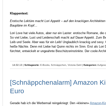
Klappentext:
Erotische Lektüre macht Lori Appetit – auf den knackigen Architekten
Baupläne im Kopf…
Lori Love hat viele Autos, aber nur ein Laster: erotische Romane, die
So viel Liebe, Lust und Leidenschaft macht auf Dauer Appetit. Zum Bei
Leib und Seele. Aber was für ein Leib! Unglaublich knackig und sexy. G
heiße Nächte. Denn mit Liebe hat Quinn nichts im Sinn. Erst als Lor
fürchtet, entwickelt er ungeahnte Beschützerinstinkte. Der coole Archit
14.02.13 |
Schlagworte:
E-Books
,
Schnäppchen
,
Victoria Dahl
|
Kategorien:
Aufgesc
[Schnäppchenalarm] Amazon Kind
Euro
Gerade hab ich die Werbemail reingekriegt: Den »kleinen«
Amazon-Kin