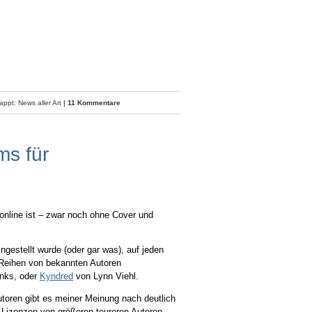
ppt: News aller Art
|
11 Kommentare
ms für
online ist – zwar noch ohne Cover und
ngestellt wurde (oder gar was), auf jeden
e Reihen von bekannten Autoren
anks, oder
Kyndred
von Lynn Viehl.
utoren gibt es meiner Meinung nach deutlich
 Lizenzen von größeren teureren Autoren