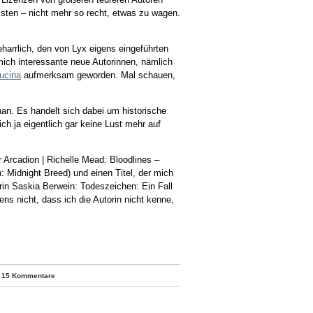
ssten – nicht mehr so recht, etwas zu wagen.
harrlich, den von Lyx eigens eingeführten
mich interessante neue Autorinnen, nämlich
ucina
aufmerksam geworden. Mal schauen,
han. Es handelt sich dabei um historische
ch ja eigentlich gar keine Lust mehr auf
 Arcadion | Richelle Mead: Bloodlines –
: Midnight Breed) und einen Titel, der mich
torin Saskia Berwein: Todeszeichen: Ein Fall
ns nicht, dass ich die Autorin nicht kenne,
|
15 Kommentare