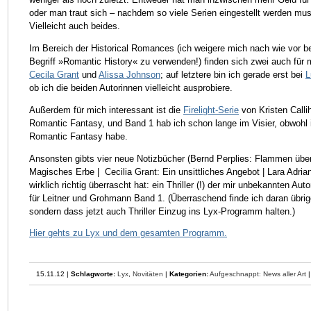
oder man traut sich – nachdem so viele Serien eingestellt werden mu
Vielleicht auch beides.
Im Bereich der Historical Romances (ich weigere mich nach wie vor be
Begriff »Romantic History« zu verwenden!) finden sich zwei auch für 
Cecila Grant
und
Alissa Johnson
; auf letztere bin ich gerade erst bei
L
ob ich die beiden Autorinnen vielleicht ausprobiere.
Außerdem für mich interessant ist die
Firelight-Serie
von Kristen Calli
Romantic Fantasy, und Band 1 hab ich schon lange im Visier, obwohl i
Romantic Fantasy habe.
Ansonsten gibts vier neue Notizbücher (Bernd Perplies: Flammen über
Magisches Erbe | Cecilia Grant: Ein unsittliches Angebot | Lara Adrian
wirklich richtig überrascht hat: ein Thriller (!) der mir unbekannten Au
für Leitner und Grohmann Band 1. (Überraschend finde ich daran übrige
sondern dass jetzt auch Thriller Einzug ins Lyx-Programm halten.)
Hier gehts zu Lyx und dem gesamten Programm.
15.11.12 |
Schlagworte:
Lyx
,
Novitäten
|
Kategorien:
Aufgeschnappt: News aller Art