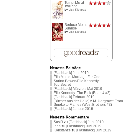
Tempt Me at
Twilight
by
Lisa Kleypas
Seduce Me at
Sunrise
by
Lisa Kleypas
Neueste Beiträge
[Flashback] Juni 2019
Ella Maise: Marriage For One
Sarina Bowen/Elle Kennedy:
Top Secret
[Flashback] März bis Mai 2019
Elle Kennedy: The Risk (Briar U #2)
[Flashback] Februar 2019
[Bücher aus der Hölle] A.M. Hargrove: From
Smoke to Flames (West Brothers #3)
[Flashback] Januar 2019
Neueste Kommentare
SusiB
zu
[Flashback] Juni 2019
irina
zu
[Flashback] Juni 2019
Konstanze
zu
[Flashback] Juni 2019