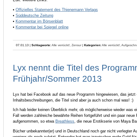
•
Offizielles Statement des Thienemann Verlags
•
Süddeutsche Zeitung
•
Kommentar im Börsenblatt
•
Kommentar bei Spiegel online
07.01.13 |
Schlagworte:
Alle verrückt!
,
Zensur
|
Kategorien:
Alle verrückt!,
Aufgeschna
Lyx nennt die Titel des Program
Frühjahr/Sommer 2013
Lyx hat bei Facebook auf das neue Programm hingewiesen, das jetzt 
Inhaltsbeschreibungen, die Titel sind aber ja auch schon mal was! :)
Ich hab leider keinen Überblick mehr, ob möglicherweise wieder was ei
Fall werden zahlreiche bewährte Reihen fortgeführt und ein paar neu
aufgenommen, so etwa
Breathless
, die neue Erotikserie von Maya B
Bücher unbekannter(er) und in Deutschland noch gar nicht verlegter A
weniger als noch zuletzt. Entweder hat man inzwischen mehr Geld für