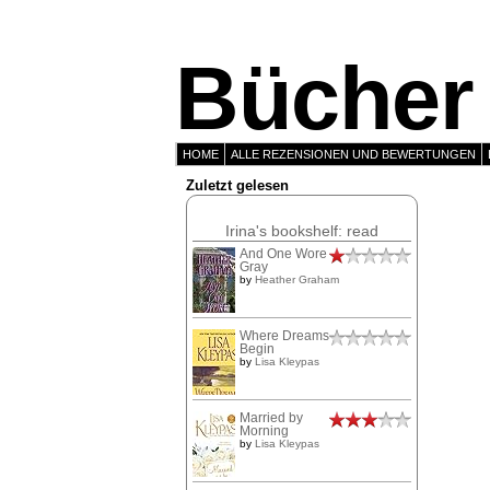
Bücher 
HOME
ALLE REZENSIONEN UND BEWERTUNGEN
Zuletzt gelesen
Irina's bookshelf: read
And One Wore
Gray
by
Heather Graham
Where Dreams
Begin
by
Lisa Kleypas
Married by
Morning
by
Lisa Kleypas