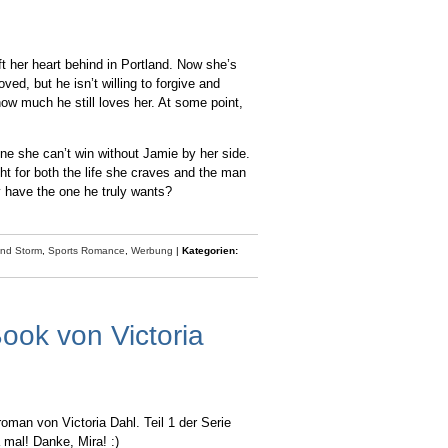
 her heart behind in Portland. Now she’s
d, but he isn’t willing to forgive and
w much he still loves her. At some point,
—one she can’t win without Jamie by her side.
ght for both the life she craves and the man
y have the one he truly wants?
and Storm
,
Sports Romance
,
Werbung
|
Kategorien:
ook von Victoria
oman von Victoria Dahl. Teil 1 der Serie
 mal! Danke, Mira! :)