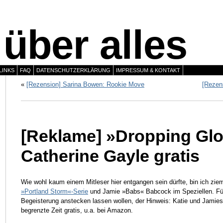
über alles
LINKS
FAQ
DATENSCHUTZERKLÄRUNG
IMPRESSUM & KONTAKT
«
[Rezension] Sarina Bowen: Rookie Move
[Rezen
[Reklame] »Dropping Gl
Catherine Gayle gratis
Wie wohl kaum einem Mitleser hier entgangen sein dürfte, bin ich zie
»Portland Storm«-Serie
und Jamie »Babs« Babcock im Speziellen. Für a
Begeisterung anstecken lassen wollen, der Hinweis: Katie und Jamies
begrenzte Zeit gratis, u.a. bei Amazon.