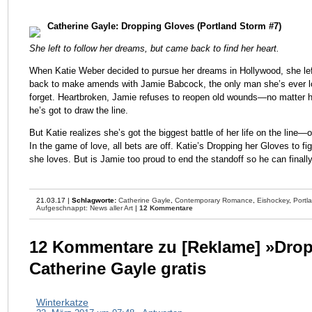
Catherine Gayle: Dropping Gloves (Portland Storm #7)
She left to follow her dreams, but came back to find her heart.
When Katie Weber decided to pursue her dreams in Hollywood, she left
back to make amends with Jamie Babcock, the only man she’s ever love
forget. Heartbroken, Jamie refuses to reopen old wounds—no matter ho
he’s got to draw the line.
But Katie realizes she’s got the biggest battle of her life on the line
In the game of love, all bets are off. Katie’s Dropping her Gloves to fi
she loves. But is Jamie too proud to end the standoff so he can finall
21.03.17 |
Schlagworte:
Catherine Gayle
,
Contemporary Romance
,
Eishockey
,
Portl
Aufgeschnappt: News aller Art
|
12 Kommentare
12 Kommentare zu [Reklame] »Dro
Catherine Gayle gratis
Winterkatze