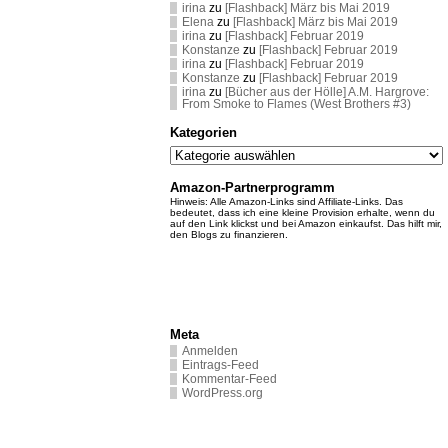
irina
zu
[Flashback] März bis Mai 2019
Elena
zu
[Flashback] März bis Mai 2019
irina
zu
[Flashback] Februar 2019
Konstanze
zu
[Flashback] Februar 2019
irina
zu
[Flashback] Februar 2019
Konstanze
zu
[Flashback] Februar 2019
irina
zu
[Bücher aus der Hölle] A.M. Hargrove:
From Smoke to Flames (West Brothers #3)
Kategorien
Kategorien
Amazon-Partnerprogramm
Hinweis: Alle Amazon-Links sind Affiliate-Links. Das
bedeutet, dass ich eine kleine Provision erhalte, wenn du
auf den Link klickst und bei Amazon einkaufst. Das hilft mir,
den Blogs zu finanzieren.
Meta
Anmelden
Eintrags-Feed
Kommentar-Feed
WordPress.org