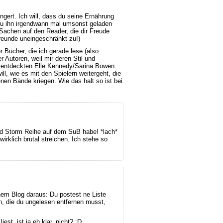
ngert. Ich will, dass du seine Ernährung
l du ihn irgendwann mal umsonst geladen
Sachen auf den Reader, die dir Freude
reunde uneingeschränkt zu!)
 Bücher, die ich gerade lese (also
Autoren, weil mir deren Stil und
neu entdeckten Elle Kennedy/Sarina Bowen
l, wie es mit den Spielern weitergeht, die
nen Bände kriegen. Wie das halt so ist bei
land Storm Reihe auf dem SuB habe! *lach*
irklich brutal streichen. Ich stehe so
nem Blog daraus: Du postest ne Liste
, die du ungelesen entfernen musst,
st, ist ja eh klar, nicht? :D