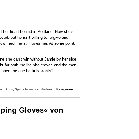
 her heart behind in Portland. Now she’s
d, but he isn’t willing to forgive and
w much he still loves her. At some point,
—one she can’t win without Jamie by her side.
ght for both the life she craves and the man
y have the one he truly wants?
and Storm
,
Sports Romance
,
Werbung
|
Kategorien:
pping Gloves« von