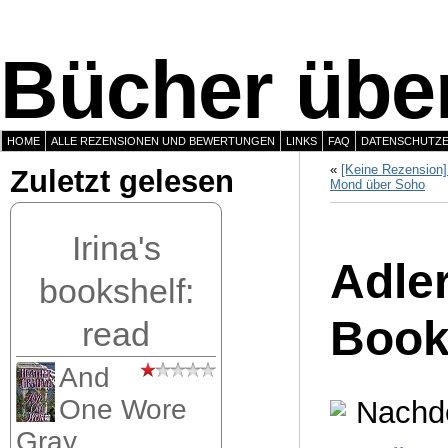
Bücher über
HOME
ALLE REZENSIONEN UND BEWERTUNGEN
LINKS
FAQ
DATENSCHUTZ
«
[Keine Rezension]
Zuletzt gelesen
Mond über Soho
Irina's
Adler
bookshelf:
Book
read
And
One Wore
Nachde
Gray