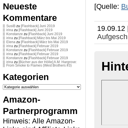
Neueste
[Quelle:
B
Kommentare
SusiB
zu
[Flashback] Juni 2019
19.09.12 
irina
zu
[Flashback] Juni 2019
Konstanze
zu
[Flashback] Juni 2019
Aufgeschn
irina
zu
[Flashback] März bis Mai 2019
Elena
zu
[Flashback] März bis Mai 2019
irina
zu
[Flashback] Februar 2019
Konstanze
zu
[Flashback] Februar 2019
irina
zu
[Flashback] Februar 2019
Konstanze
zu
[Flashback] Februar 2019
Hint
irina
zu
[Bücher aus der Hölle] A.M. Hargrove:
From Smoke to Flames (West Brothers #3)
Kategorien
Kategorien
Amazon-
Partnerprogramm
Hinweis: Alle Amazon-