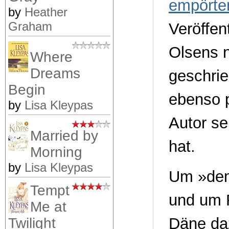
empörten
by
Heather
Graham
Veröffen
Olsens 
Where
Dreams
geschrie
Begin
ebenso p
by
Lisa Kleypas
Autor se
Married by
hat.
Morning
by
Lisa Kleypas
Um »dem
Tempt
und um 
Me at
Däne da
Twilight