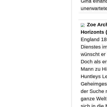
Gina einan
unerwartete
Zoe Arch
Horizonts 
England 18
Dienstes im
wünscht er 
Doch als er
Mann zu Hil
Huntleys Le
Geheimgesel
der Suche n
ganze Welt 
sich in die