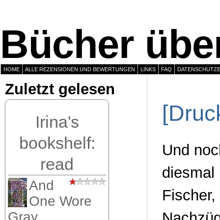
Bücher über
HOME
ALLE REZENSIONEN UND BEWERTUNGEN
LINKS
FAQ
DATENSCHUTZ
Zuletzt gelesen
[Druc
Irina's
bookshelf:
Und noc
read
diesmal
And
Fischer,
One Wore
Nachzügl
Gray