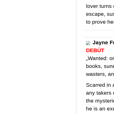
lover turns
escape, sus
to prove he
Jayne F
DEBÜT
„Wanted: on
books, sund
wasters, an
Scarred in 
any takers 
the mysteri
he is an ex