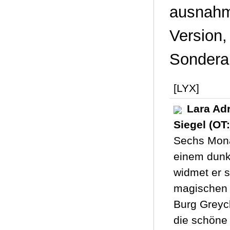
ausnahm
Version,
Sondera
[LYX]
Lara Ad
Siegel (OT:
Sechs Mona
einem dunkl
widmet er 
magischen K
Burg Greycl
die schöne 