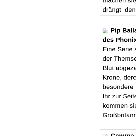
machen sie
drängt, den
Pip Ball
des Phönix
Eine Serie 
der Themse
Blut abgeza
Krone, der
besondere V
Ihr zur Sei
kommen sie 
Großbritann
Gemma Ha