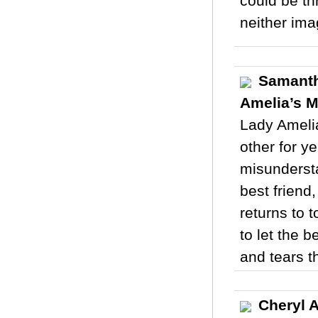
could be th
neither ima
Samanth
Amelia’s M
Lady Amelia
other for y
misunderst
best friend
returns to 
to let the b
and tears t
Cheryl A