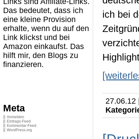
deutsche
Links sind Affiliate-Links.
Das bedeutet, dass ich
ich bei 
eine kleine Provision
Zeitgrün
erhalte, wenn du auf den
Link klickst und bei
verzicht
Amazon einkaufst. Das
hilft mir, den Blogs zu
Highligh
finanzieren.
[weiterl
27.06.12 
Meta
Kategori
Anmelden
Eintrags-Feed
Kommentar-Feed
WordPress.org