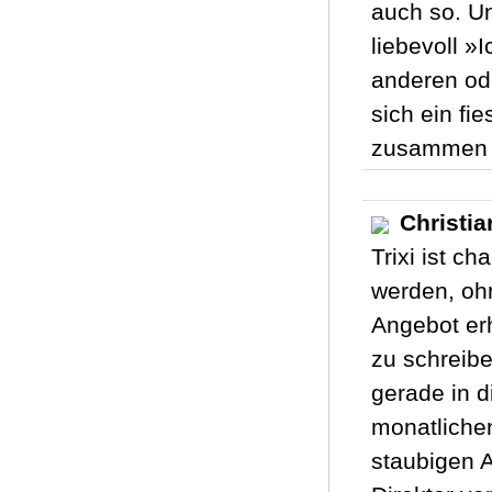
auch so. U
liebevoll »
anderen ode
sich ein fie
zusammen –
Christia
Trixi ist c
werden, ohn
Angebot erh
zu schreibe
gerade in 
monatliche
staubigen A