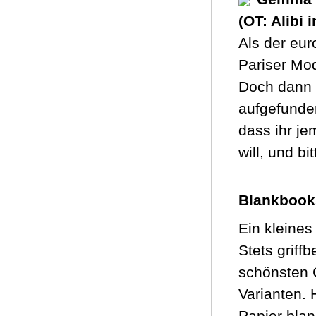
(OT: Alibi 
Als der eu
Pariser Mod
Doch dann 
aufgefunden
dass ihr j
will, und b
Blankbook
Ein kleines
Stets griff
schönsten 
Varianten. 
Papier bla