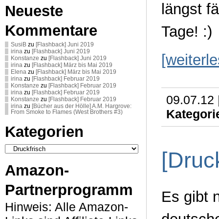
längst f
Neueste
Kommentare
Tage! :)
SusiB
zu
[Flashback] Juni 2019
irina
zu
[Flashback] Juni 2019
[weiterl
Konstanze
zu
[Flashback] Juni 2019
irina
zu
[Flashback] März bis Mai 2019
Elena
zu
[Flashback] März bis Mai 2019
irina
zu
[Flashback] Februar 2019
Konstanze
zu
[Flashback] Februar 2019
irina
zu
[Flashback] Februar 2019
09.07.12 
Konstanze
zu
[Flashback] Februar 2019
irina
zu
[Bücher aus der Hölle] A.M. Hargrove:
Kategori
From Smoke to Flames (West Brothers #3)
Kategorien
Kategorien
[Druc
Amazon-
Partnerprogramm
Es gibt 
Hinweis: Alle Amazon-