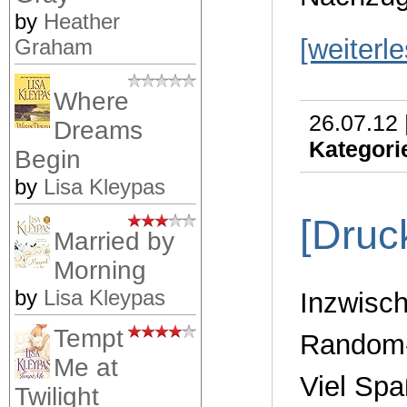
by
Heather
[weiterl
Graham
Where
26.07.12 
Dreams
Kategori
Begin
by
Lisa Kleypas
[Druc
Married by
Morning
by
Lisa Kleypas
Inzwisch
Tempt
Random-
Me at
Viel Spa
Twilight