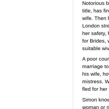
Notorious b
title, has 
wife. Then 
London stre
her safety,
for Brides
suitable wi
A poor coun
marriage to
his wife, h
mistress. W
fled for her 
Simon knows
woman or ri