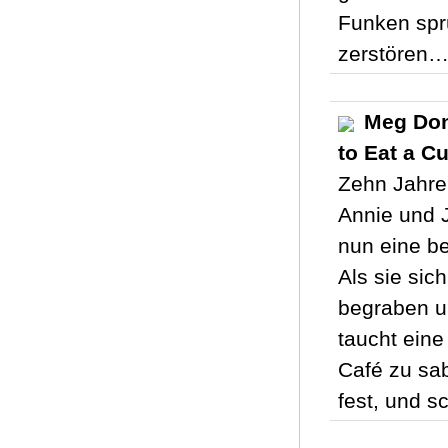
Funken spr
zerstören
Meg Don
to Eat a C
Zehn Jahre
Annie und J
nun eine be
Als sie sich
begraben u
taucht eine
Café zu sab
fest, und s