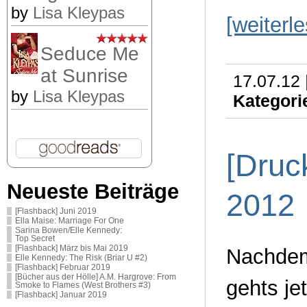
by
Lisa Kleypas
[weiterl
Seduce Me
at Sunrise
17.07.12 
by
Lisa Kleypas
Kategori
[Druck
Neueste Beiträge
2012
[Flashback] Juni 2019
Ella Maise: Marriage For One
Sarina Bowen/Elle Kennedy:
Top Secret
[Flashback] März bis Mai 2019
Nachdem 
Elle Kennedy: The Risk (Briar U #2)
[Flashback] Februar 2019
[Bücher aus der Hölle] A.M. Hargrove: From
gehts je
Smoke to Flames (West Brothers #3)
[Flashback] Januar 2019