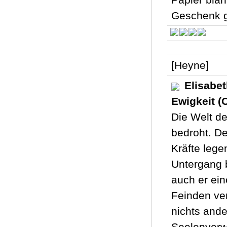
Geschenk g
[Heyne]
Elisabe
Ewigkeit (
Die Welt d
bedroht. D
Kräfte lege
Untergang b
auch er ein
Feinden ve
nichts ande
Seelenverwa