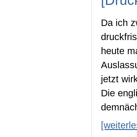
[Druc
Da ich z
druckfri
heute ma
Auslassu
jetzt wi
Die eng
demnäch
[weiterl