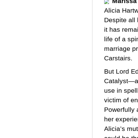
Marissa
Alicia Hart
Despite all
it has rema
life of a sp
marriage pr
Carstairs.
But Lord Ed
Catalyst—ab
use in spel
victim of e
Powerfully a
her experie
Alicia’s mut