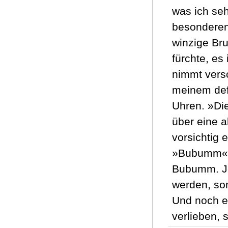
was ich se
besonderen 
winzige Bru
fürchte, es
nimmt vers
meinem def
Uhren. »Dies
über eine a
vorsichtig 
»Bubumm«, 
Bubumm. Je
werden, son
Und noch e
verlieben, 