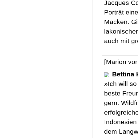
Jacques Co
Porträt ein
Macken. Gil
lakonischem 
auch mit gr
[Marion vo
Bettina 
»Ich will so
beste Freun
gern. Wildf
erfolgreich
Indonesien 
dem Langwei