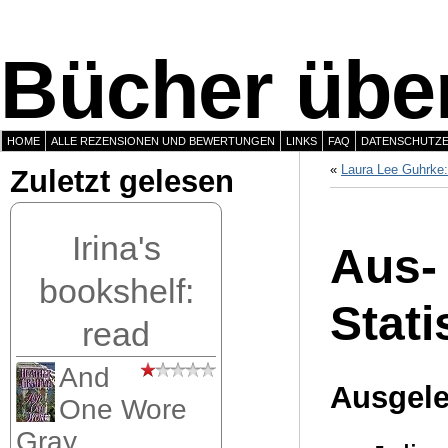
Bücher über
HOME
ALLE REZENSIONEN UND BEWERTUNGEN
LINKS
FAQ
DATENSCHUTZ
«
Laura Lee Guhrke:
Zuletzt gelesen
Irina's
Aus-
bookshelf:
Stati
read
And
Ausgele
One Wore
Gray