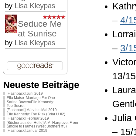
Kathr
by
Lisa Kleypas
–
4/1
Seduce Me
Lorra
at Sunrise
by
Lisa Kleypas
–
3/1
Victo
13/15
Neueste Beiträge
Laura
[Flashback] Juni 2019
Ella Maise: Marriage For One
Gentl
Sarina Bowen/Elle Kennedy:
Top Secret
[Flashback] März bis Mai 2019
Elle Kennedy: The Risk (Briar U #2)
Julia
[Flashback] Februar 2019
[Bücher aus der Hölle] A.M. Hargrove: From
Smoke to Flames (West Brothers #3)
– 15/
[Flashback] Januar 2019