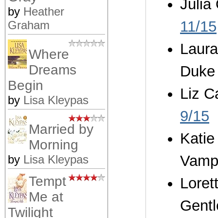
Julia
by
Heather
11/15
Graham
Laura
Where
Dreams
Duke
Begin
Liz C
by
Lisa Kleypas
9/15
Married by
Katie
Morning
Vamp
by
Lisa Kleypas
Tempt
Loret
Me at
Gent
Twilight