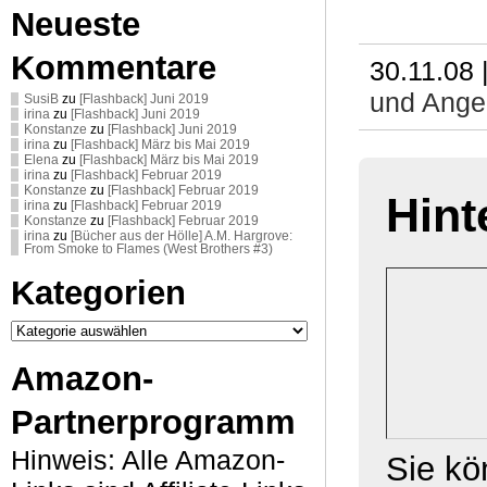
Neueste
Kommentare
30.11.08 
und Ange
SusiB
zu
[Flashback] Juni 2019
irina
zu
[Flashback] Juni 2019
Konstanze
zu
[Flashback] Juni 2019
irina
zu
[Flashback] März bis Mai 2019
Elena
zu
[Flashback] März bis Mai 2019
irina
zu
[Flashback] Februar 2019
Konstanze
zu
[Flashback] Februar 2019
Hint
irina
zu
[Flashback] Februar 2019
Konstanze
zu
[Flashback] Februar 2019
irina
zu
[Bücher aus der Hölle] A.M. Hargrove:
From Smoke to Flames (West Brothers #3)
Kategorien
Kategorien
Amazon-
Partnerprogramm
Hinweis: Alle Amazon-
Sie k