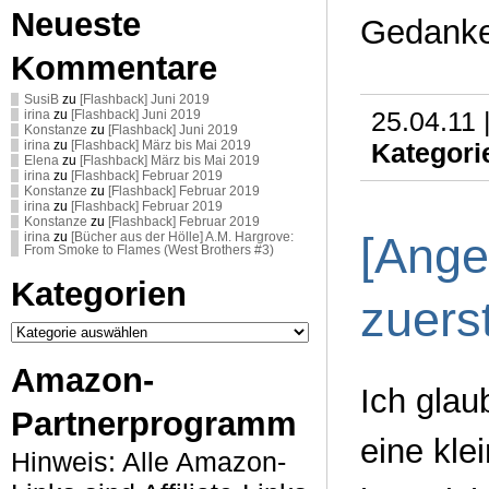
Neueste
Gedanke
Kommentare
SusiB
zu
[Flashback] Juni 2019
25.04.11 
irina
zu
[Flashback] Juni 2019
Konstanze
zu
[Flashback] Juni 2019
Kategori
irina
zu
[Flashback] März bis Mai 2019
Elena
zu
[Flashback] März bis Mai 2019
irina
zu
[Flashback] Februar 2019
Konstanze
zu
[Flashback] Februar 2019
irina
zu
[Flashback] Februar 2019
Konstanze
zu
[Flashback] Februar 2019
[Ange
irina
zu
[Bücher aus der Hölle] A.M. Hargrove:
From Smoke to Flames (West Brothers #3)
Kategorien
zuers
Kategorien
Amazon-
Ich glau
Partnerprogramm
eine kle
Hinweis: Alle Amazon-