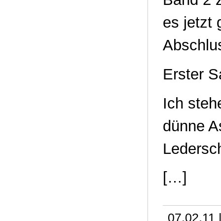
es jetzt
Abschlus
Erster S
Ich steh
dünne A
Ledersch
[…]
07.02.11 