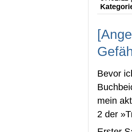
Kategori
[Ange
Gefäh
Bevor ic
Buchbeic
mein akt
2 der »
Erster S