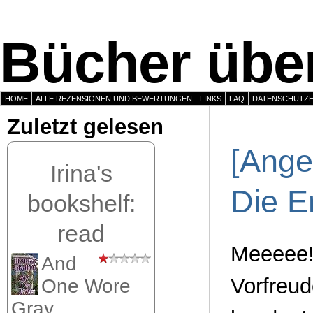
Bücher über
HOME
ALLE REZENSIONEN UND BEWERTUNGEN
LINKS
FAQ
DATENSCHUTZ
Zuletzt gelesen
[Ange
Irina's
Die E
bookshelf:
read
Meeeee! 
And
Vorfreud
One Wore
Gray