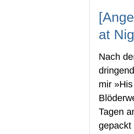
[Ange
at Nig
Nach de
dringen
mir »His
Blöderwe
Tagen a
gepackt 