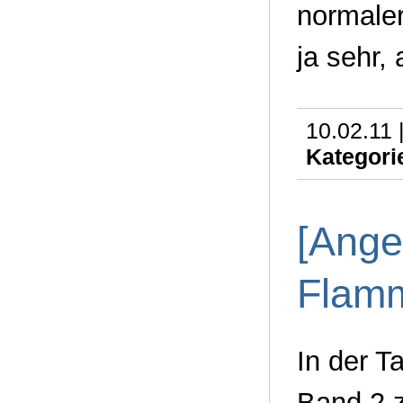
normaler
ja sehr,
10.02.11 
Kategori
[Ange
Flam
In der T
Band 2 z