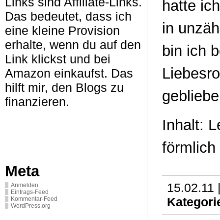
Links sind Affiliate-Links.
hatte ic
Das bedeutet, dass ich
in unzäh
eine kleine Provision
erhalte, wenn du auf den
bin ich 
Link klickst und bei
Liebesr
Amazon einkaufst. Das
hilft mir, den Blogs zu
gebliebe
finanzieren.
Inhalt: 
förmlich
Meta
15.02.11 
Anmelden
Eintrags-Feed
Kategori
Kommentar-Feed
WordPress.org