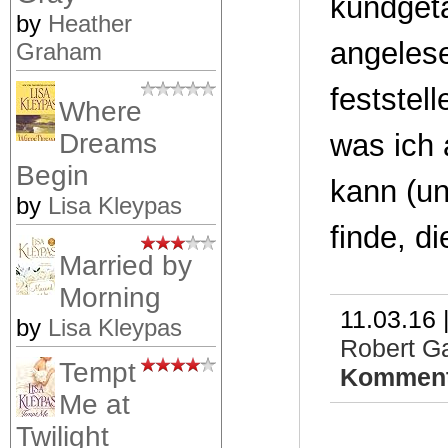
kundgeta
by
Heather
angelese
Graham
feststel
Where
was ich 
Dreams
Begin
kann (un
by
Lisa Kleypas
finde, di
Married by
Morning
11.03.16 
by
Lisa Kleypas
Robert Ga
Tempt
Komment
Me at
Twilight