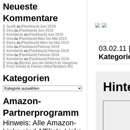
Neueste
Kommentare
SusiB
zu
[Flashback] Juni 2019
irina
zu
[Flashback] Juni 2019
Konstanze
zu
[Flashback] Juni 2019
irina
zu
[Flashback] März bis Mai 2019
Elena
zu
[Flashback] März bis Mai 2019
03.02.11 
irina
zu
[Flashback] Februar 2019
Konstanze
zu
[Flashback] Februar 2019
Kategori
irina
zu
[Flashback] Februar 2019
Konstanze
zu
[Flashback] Februar 2019
irina
zu
[Bücher aus der Hölle] A.M. Hargrove:
From Smoke to Flames (West Brothers #3)
Kategorien
Hint
Kategorien
Amazon-
Partnerprogramm
Hinweis: Alle Amazon-