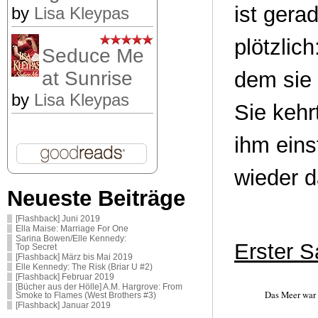
ist gera
by
Lisa Kleypas
plötzlic
Seduce Me
dem sie 
at Sunrise
by
Lisa Kleypas
Sie kehr
ihm eins
wieder 
Neueste Beiträge
[Flashback] Juni 2019
Ella Maise: Marriage For One
Sarina Bowen/Elle Kennedy:
Erster S
Top Secret
[Flashback] März bis Mai 2019
Elle Kennedy: The Risk (Briar U #2)
[Flashback] Februar 2019
[Bücher aus der Hölle] A.M. Hargrove: From
Das Meer war 
Smoke to Flames (West Brothers #3)
[Flashback] Januar 2019