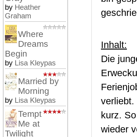
by
Heather
geschrie
Graham
Where
Dreams
Inhalt:
Begin
Die jung
by
Lisa Kleypas
Erweckun
Married by
Ferienj
Morning
verliebt
by
Lisa Kleypas
Tempt
kurz. So
Me at
wieder v
Twilight