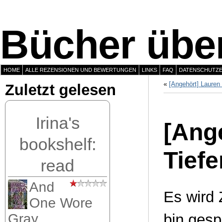
Bücher über
HOME
ALLE REZENSIONEN UND BEWERTUNGEN
LINKS
FAQ
DATENSCHUTZ
«
[Angehört] Lauren
Zuletzt gelesen
Irina's
[Ang
bookshelf:
Tiefe
read
And
Es wird 
One Wore
bin ges
Gray