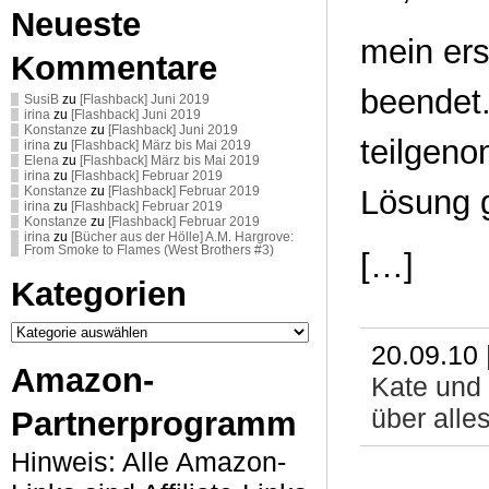
Neueste
mein ers
Kommentare
beendet
SusiB
zu
[Flashback] Juni 2019
irina
zu
[Flashback] Juni 2019
Konstanze
zu
[Flashback] Juni 2019
teilgeno
irina
zu
[Flashback] März bis Mai 2019
Elena
zu
[Flashback] März bis Mai 2019
irina
zu
[Flashback] Februar 2019
Lösung g
Konstanze
zu
[Flashback] Februar 2019
irina
zu
[Flashback] Februar 2019
Konstanze
zu
[Flashback] Februar 2019
irina
zu
[Bücher aus der Hölle] A.M. Hargrove:
From Smoke to Flames (West Brothers #3)
[…]
Kategorien
Kategorien
20.09.10 
Amazon-
Kate und
über alle
Partnerprogramm
Hinweis: Alle Amazon-