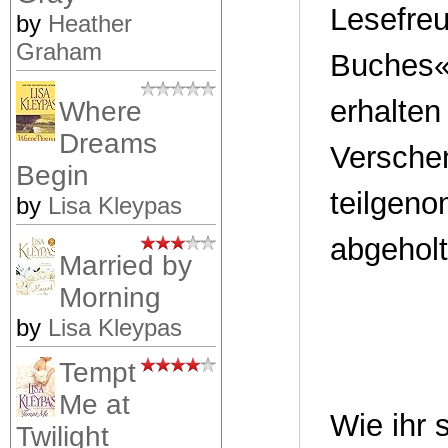
Lesefreu
by
Heather
Graham
Buches« 
erhalte
Where
Dreams
Verschen
Begin
teilgen
by
Lisa Kleypas
abgeholt
Married by
Morning
by
Lisa Kleypas
Tempt
Me at
Wie ihr 
Twilight