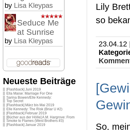
by
Lisa Kleypas
Lily Bre
so bekan
Seduce Me
at Sunrise
by
Lisa Kleypas
23.04.12 
Kategori
Komment
Neueste Beiträge
[Gewi
[Flashback] Juni 2019
Ella Maise: Marriage For One
Sarina Bowen/Elle Kennedy:
Gewi
Top Secret
[Flashback] März bis Mai 2019
Elle Kennedy: The Risk (Briar U #2)
[Flashback] Februar 2019
[Bücher aus der Hölle] A.M. Hargrove: From
Smoke to Flames (West Brothers #3)
So, mein
[Flashback] Januar 2019