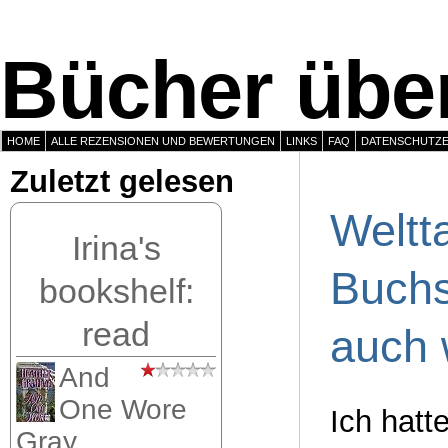
Bücher über
HOME
ALLE REZENSIONEN UND BEWERTUNGEN
LINKS
FAQ
DATENSCHUTZ
Zuletzt gelesen
Weltt
Irina's
Buchs
bookshelf:
read
auch 
And
One Wore
Ich hatt
Gray