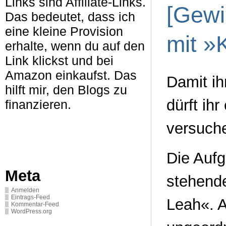
Links sind Affiliate-Links.
[Gewi
Das bedeutet, dass ich
eine kleine Provision
mit »
erhalte, wenn du auf den
Link klickst und bei
Amazon einkaufst. Das
Damit ih
hilft mir, den Blogs zu
dürft ih
finanzieren.
versuch
Die Aufg
Meta
stehend
Anmelden
Eintrags-Feed
Leah«. A
Kommentar-Feed
WordPress.org