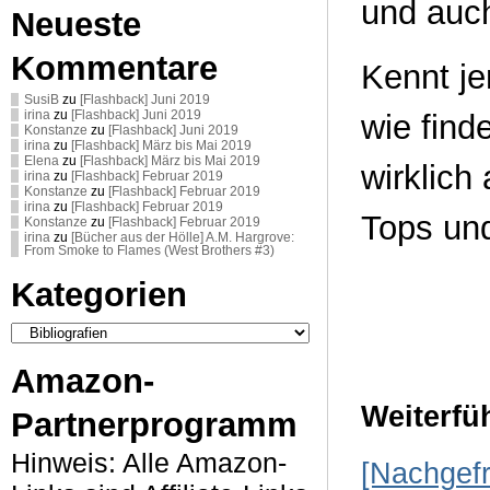
und auch
Neueste
Kommentare
Kennt je
SusiB
zu
[Flashback] Juni 2019
irina
zu
[Flashback] Juni 2019
wie find
Konstanze
zu
[Flashback] Juni 2019
irina
zu
[Flashback] März bis Mai 2019
Elena
zu
[Flashback] März bis Mai 2019
wirklich
irina
zu
[Flashback] Februar 2019
Konstanze
zu
[Flashback] Februar 2019
irina
zu
[Flashback] Februar 2019
Tops un
Konstanze
zu
[Flashback] Februar 2019
irina
zu
[Bücher aus der Hölle] A.M. Hargrove:
From Smoke to Flames (West Brothers #3)
Kategorien
Kategorien
Amazon-
Weiterfü
Partnerprogramm
Hinweis: Alle Amazon-
[Nachgefr