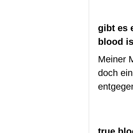
gibt es 
blood is
Meiner M
doch ein
entgegen
true blo