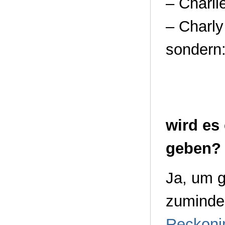
– Charli
– Charly
sondern
wird es
geben?
Ja, um g
zumindes
Reckoni