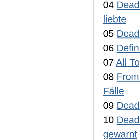
04
Dead 
liebte
05
Dead 
06
Defin
07
All T
08
From
Fälle
09
Dead
10
Dead 
gewarnt