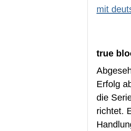
mit deut
true bl
Abgeseh
Erfolg a
die Seri
richtet.
Handlung