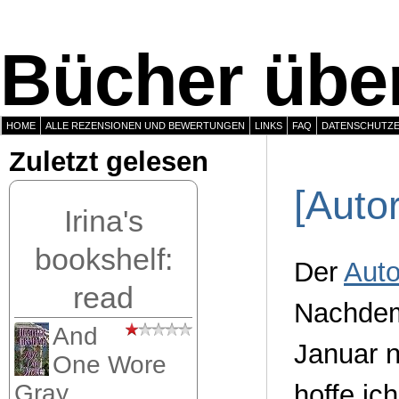
Bücher über
HOME
ALLE REZENSIONEN UND BEWERTUNGEN
LINKS
FAQ
DATENSCHUTZ
Zuletzt gelesen
[Auto
Irina's
bookshelf:
Der
Aut
read
Nachde
And
Januar n
One Wore
hoffe ic
Gray