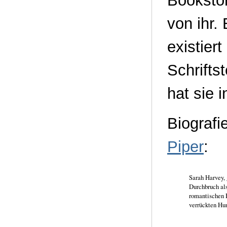
Bookstor
von ihr.
existier
Schrifts
hat sie 
Biografi
Piper
:
Sarah Harvey, 
Durchbruch als
romantischen 
verrückten Hu