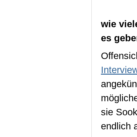
wie vie
es geb
Offensic
Intervie
angekünd
mögliche
sie Sook
endlich