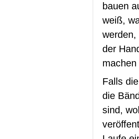
bauen au
weiß, wa
werden,
der Hand
machen d
Falls di
die Bän
sind, wo
veröffen
Laufe ei