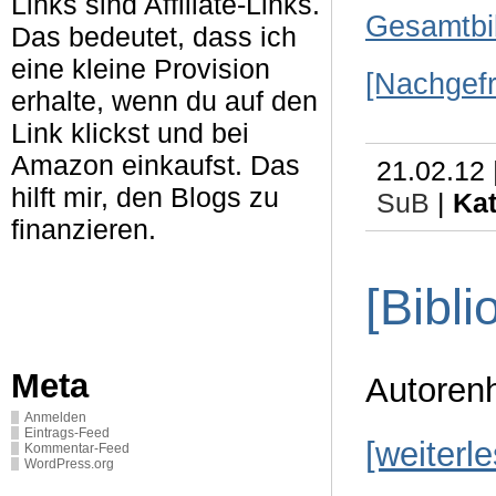
Links sind Affiliate-Links.
Gesamtbib
Das bedeutet, dass ich
eine kleine Provision
[Nachgef
erhalte, wenn du auf den
Link klickst und bei
Amazon einkaufst. Das
21.02.12 
hilft mir, den Blogs zu
SuB
|
Kat
finanzieren.
[Bibl
Meta
Autore
Anmelden
Eintrags-Feed
[weiterl
Kommentar-Feed
WordPress.org