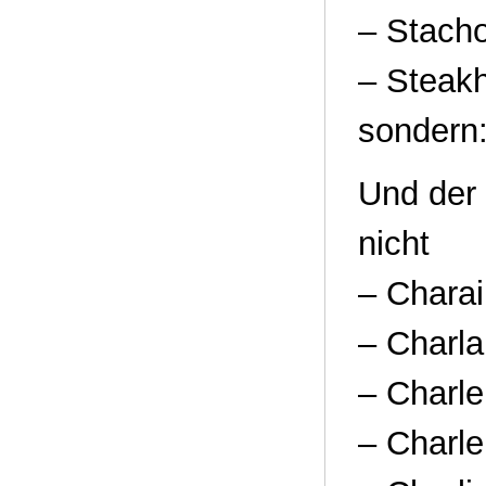
– Stach
– Steakh
sondern
Und der 
nicht
– Chara
– Charla
– Charl
– Charl