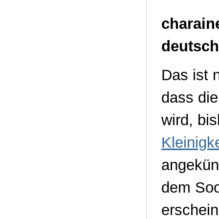
charain
deutsch
Das ist 
dass die
wird, bi
Kleinigk
angekün
dem Soo
erschein