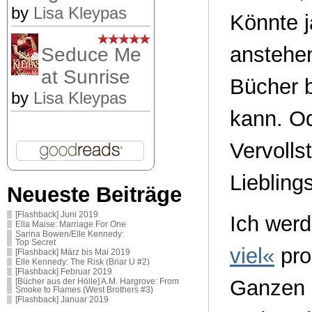
by
Lisa Kleypas
Könnte j
anstehe
Seduce Me
at Sunrise
Bücher b
by
Lisa Kleypas
kann. Od
Vervolls
Liebling
Neueste Beiträge
[Flashback] Juni 2019
Ich wer
Ella Maise: Marriage For One
Sarina Bowen/Elle Kennedy:
Top Secret
viel«
pro
[Flashback] März bis Mai 2019
Elle Kennedy: The Risk (Briar U #2)
[Flashback] Februar 2019
Ganzen 
[Bücher aus der Hölle] A.M. Hargrove: From
Smoke to Flames (West Brothers #3)
[Flashback] Januar 2019