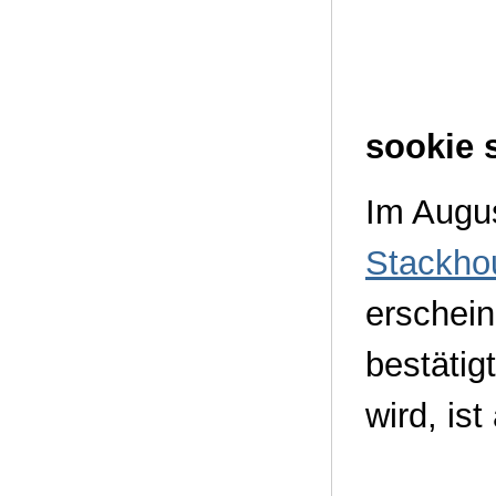
sookie 
Im Augus
Stackho
erschein
bestätig
wird, is