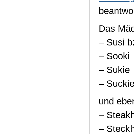
beantwor
Das Mäde
– Susi b
– Sooki
– Sukie
– Suckie
und ebe
– Steak
– Steck