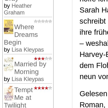
by
Heather
Sarah Ha
Graham
schreibt
Where
ihre frü
Dreams
Begin
– weshal
by
Lisa Kleypas
Harvey-B
Married by
dem Flo
Morning
neun von
by
Lisa Kleypas
Tempt
Gelesen 
Me at
Roman, u
Twilight