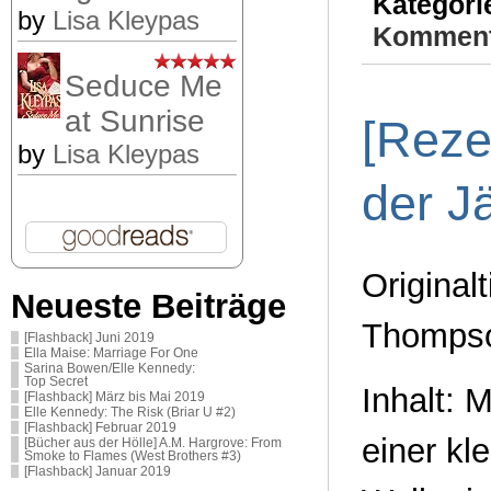
Kategori
by
Lisa Kleypas
Komment
Seduce Me
at Sunrise
[Rezen
by
Lisa Kleypas
der J
Original
Neueste Beiträge
Thompso
[Flashback] Juni 2019
Ella Maise: Marriage For One
Sarina Bowen/Elle Kennedy:
Top Secret
Inhalt: 
[Flashback] März bis Mai 2019
Elle Kennedy: The Risk (Briar U #2)
[Flashback] Februar 2019
einer kl
[Bücher aus der Hölle] A.M. Hargrove: From
Smoke to Flames (West Brothers #3)
[Flashback] Januar 2019