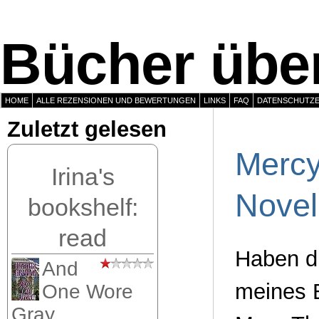
Bücher über
HOME
ALLE REZENSIONEN UND BEWERTUNGEN
LINKS
FAQ
DATENSCHUTZ
Zuletzt gelesen
Mercy
Irina's
Novel
bookshelf:
read
Haben di
And
meines B
One Wore
Gray