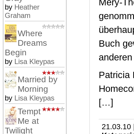
Mery-Th
by
Heather
genommen
Graham
überhaup
Where
Buch gew
Dreams
Begin
anderen
by
Lisa Kleypas
Patricia
Married by
Homecom
Morning
by
Lisa Kleypas
[…]
Tempt
Me at
21.03.10 
Twilight