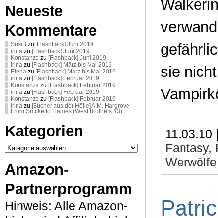
Walkerin
Neueste
verwande
Kommentare
gefährli
SusiB
zu
[Flashback] Juni 2019
irina
zu
[Flashback] Juni 2019
Konstanze
zu
[Flashback] Juni 2019
irina
zu
[Flashback] März bis Mai 2019
sie nicht
Elena
zu
[Flashback] März bis Mai 2019
irina
zu
[Flashback] Februar 2019
Konstanze
zu
[Flashback] Februar 2019
Vampirkö
irina
zu
[Flashback] Februar 2019
Konstanze
zu
[Flashback] Februar 2019
irina
zu
[Bücher aus der Hölle] A.M. Hargrove:
From Smoke to Flames (West Brothers #3)
Kategorien
11.03.10 
Kategorien
Fantasy
,
Werwölfe
Amazon-
Partnerprogramm
Patri
Hinweis: Alle Amazon-