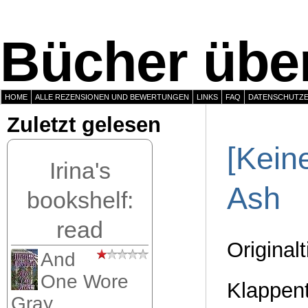
Bücher über
HOME
ALLE REZENSIONEN UND BEWERTUNGEN
LINKS
FAQ
DATENSCHUTZ
Zuletzt gelesen
[Kein
Irina's
Ash
bookshelf:
read
Originalt
And
One Wore
Klappent
Gray