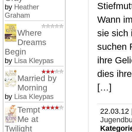
Stiefmut
by
Heather
Graham
Wann im
sie sich
Where
Dreams
suchen 
Begin
ihre Gel
by
Lisa Kleypas
dies ihr
Married by
[…]
Morning
by
Lisa Kleypas
Tempt
22.03.12 
Me at
Jugendb
Twilight
Kategori