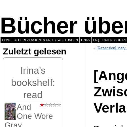
Bücher über
HOME
ALLE REZENSIONEN UND BEWERTUNGEN
LINKS
FAQ
DATENSCHUTZ
«
[Rezension] Mary 
Zuletzt gelesen
Irina's
[Ang
bookshelf:
Zwis
read
Verl
And
One Wore
Gray