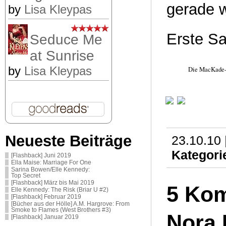
gerade w
by
Lisa Kleypas
Erste Sa
Seduce Me
at Sunrise
by
Lisa Kleypas
Die MacKade-B
Neueste Beiträge
23.10.10 
Kategori
[Flashback] Juni 2019
Ella Maise: Marriage For One
Sarina Bowen/Elle Kennedy:
Top Secret
[Flashback] März bis Mai 2019
5 Kom
Elle Kennedy: The Risk (Briar U #2)
[Flashback] Februar 2019
[Bücher aus der Hölle] A.M. Hargrove: From
Smoke to Flames (West Brothers #3)
Nora 
[Flashback] Januar 2019