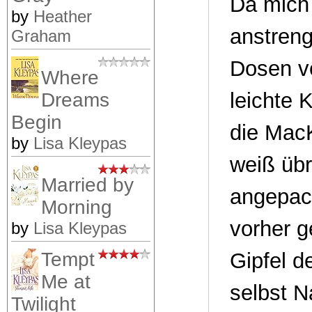
Da mich
by
Heather
anstreng
Graham
Dosen ve
Where
leichte 
Dreams
Begin
die Mac
by
Lisa Kleypas
weiß übr
Married by
angepack
Morning
vorher g
by
Lisa Kleypas
Gipfel d
Tempt
Me at
selbst N
Twilight