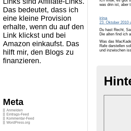
Links sind Affiliate-Links.
Ich finde, es gibt
was drin ist, aber
Das bedeutet, dass ich
eine kleine Provision
irina
23. Oktober 2010 
erhalte, wenn du auf den
Du hast Recht, Sa
Link klickst und bei
Die alten find ich 
Was das MacKade-C
Amazon einkaufst. Das
Rafe darstellen so
und inzwischen iss
hilft mir, den Blogs zu
finanzieren.
Hint
Meta
Anmelden
Eintrags-Feed
Kommentar-Feed
WordPress.org