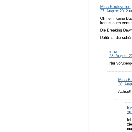
Miss Bookiverse
27. August 2012 u
Oh nein, keine Buc
kann’s auch verste
Die Breaking Dawn 
Dafür ist die schö
irina
28. August 2
Nur vorüberge
Miss B
28. Aug
Achso!!
iri
28
Ic
zi
nu