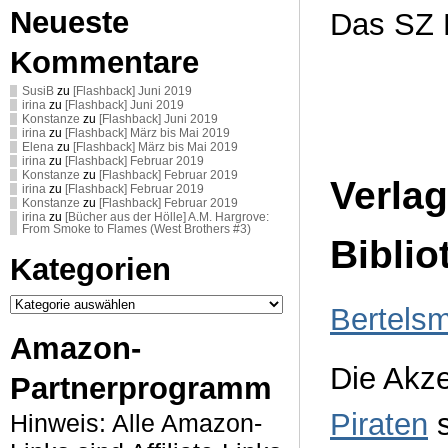
Neueste
Das SZ 
Kommentare
SusiB
zu
[Flashback] Juni 2019
irina
zu
[Flashback] Juni 2019
Konstanze
zu
[Flashback] Juni 2019
irina
zu
[Flashback] März bis Mai 2019
Elena
zu
[Flashback] März bis Mai 2019
irina
zu
[Flashback] Februar 2019
Konstanze
zu
[Flashback] Februar 2019
Verla
irina
zu
[Flashback] Februar 2019
Konstanze
zu
[Flashback] Februar 2019
irina
zu
[Bücher aus der Hölle] A.M. Hargrove:
From Smoke to Flames (West Brothers #3)
Biblio
Kategorien
Kategorien
Bertels
Amazon-
Die Akz
Partnerprogramm
Piraten
s
Hinweis: Alle Amazon-