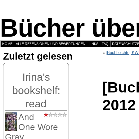
Bücher über
HOME
ALLE REZENSIONEN UND BEWERTUNGEN
LINKS
FAQ
DATENSCHUTZ
«
[Buchbeichte] KW
Zuletzt gelesen
Irina's
[Buch
bookshelf:
2012
read
And
One Wore
Gray