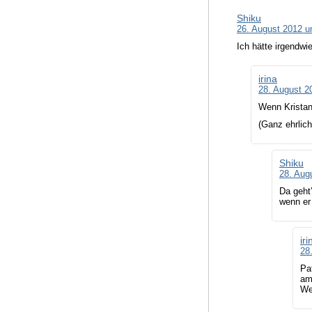
Shiku
26. August 2012 u
Ich hätte irgendwi
irina
28. August 2
Wenn Kristan 
(Ganz ehrlich
Shiku
28. Aug
Da geht
wenn er 
iri
28
Pa
am
We