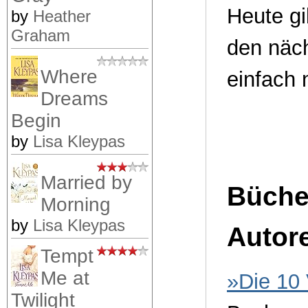
Heute gib
by
Heather
Graham
den näch
Where
einfach 
Dreams
Begin
by
Lisa Kleypas
Married by
Büche
Morning
by
Lisa Kleypas
Autor
Tempt
Me at
»Die 10
Twilight