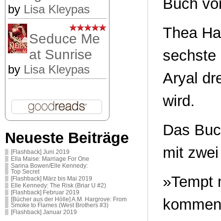
Buch von
by
Lisa Kleypas
Thea Har
Seduce Me
at Sunrise
sechste
by
Lisa Kleypas
Aryal d
wird.
Das Buc
Neueste Beiträge
mit zwei
[Flashback] Juni 2019
Ella Maise: Marriage For One
Sarina Bowen/Elle Kennedy:
Top Secret
»Tempt
[Flashback] März bis Mai 2019
Elle Kennedy: The Risk (Briar U #2)
[Flashback] Februar 2019
kommen
[Bücher aus der Hölle] A.M. Hargrove: From
Smoke to Flames (West Brothers #3)
[Flashback] Januar 2019