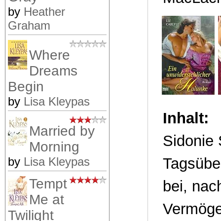
by
Heather
Graham
Where
Dreams
Begin
by
Lisa Kleypas
Inhalt:
Married by
Sidonie 
Morning
by
Lisa Kleypas
Tagsübe
Tempt
bei, nac
Me at
Vermöge
Twilight