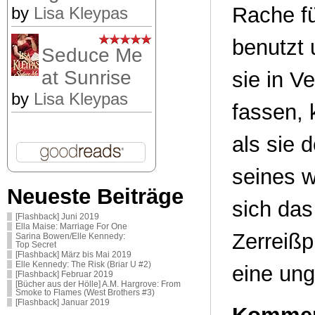
Rache fü
by
Lisa Kleypas
benutzt 
Seduce Me
at Sunrise
sie in V
by
Lisa Kleypas
fassen, 
als sie 
seines w
Neueste Beiträge
sich das
[Flashback] Juni 2019
Ella Maise: Marriage For One
Zerreißp
Sarina Bowen/Elle Kennedy:
Top Secret
[Flashback] März bis Mai 2019
Elle Kennedy: The Risk (Briar U #2)
eine ung
[Flashback] Februar 2019
[Bücher aus der Hölle] A.M. Hargrove: From
Smoke to Flames (West Brothers #3)
[Flashback] Januar 2019