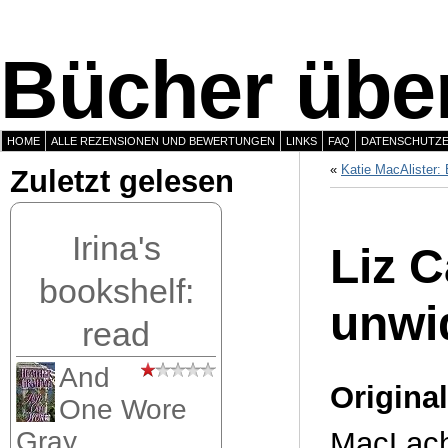
Bücher über
HOME
ALLE REZENSIONEN UND BEWERTUNGEN
LINKS
FAQ
DATENSCHUTZ
«
Katie MacAlister:
Zuletzt gelesen
Irina's
Liz C
bookshelf:
unwi
read
And
Original
One Wore
MacLach
Gray