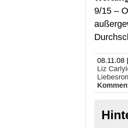
9/15 – O
außergew
Durchsch
08.11.08 
Liz Carly
Liebesrom
Komment
Hint