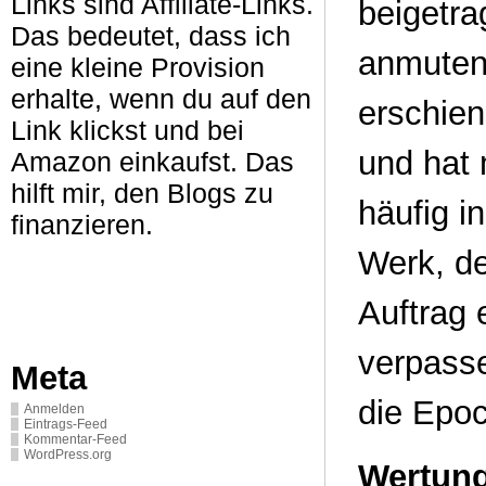
Links sind Affiliate-Links.
beigetra
Das bedeutet, dass ich
anmuten
eine kleine Provision
erhalte, wenn du auf den
erschien
Link klickst und bei
und hat 
Amazon einkaufst. Das
hilft mir, den Blogs zu
häufig i
finanzieren.
Werk, de
Auftrag 
verpasse
Meta
die Epo
Anmelden
Eintrags-Feed
Kommentar-Feed
WordPress.org
Wertung