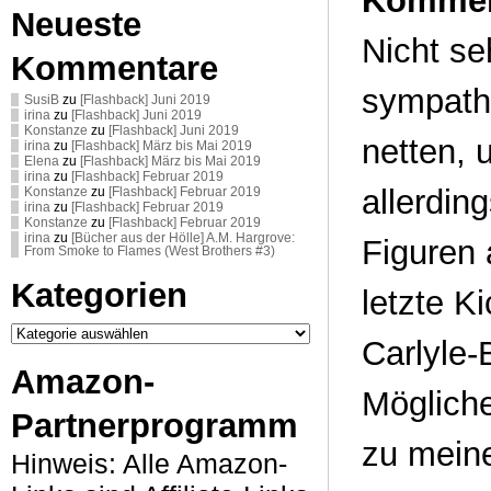
Kommen
Neueste
Nicht se
Kommentare
sympathi
SusiB
zu
[Flashback] Juni 2019
irina
zu
[Flashback] Juni 2019
Konstanze
zu
[Flashback] Juni 2019
netten, 
irina
zu
[Flashback] März bis Mai 2019
Elena
zu
[Flashback] März bis Mai 2019
irina
zu
[Flashback] Februar 2019
allerdin
Konstanze
zu
[Flashback] Februar 2019
irina
zu
[Flashback] Februar 2019
Konstanze
zu
[Flashback] Februar 2019
irina
zu
[Bücher aus der Hölle] A.M. Hargrove:
Figuren 
From Smoke to Flames (West Brothers #3)
Kategorien
letzte K
Kategorien
Carlyle
Amazon-
Mögliche
Partnerprogramm
zu mein
Hinweis: Alle Amazon-