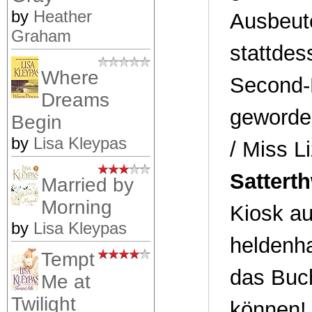
by
Heather
Ausbeute
Graham
stattdes
Where
Second-
Dreams
geworde
Begin
by
Lisa Kleypas
/ Miss L
Satterth
Married by
Morning
Kiosk a
by
Lisa Kleypas
heldenha
Tempt
das Buch
Me at
Twilight
können! 