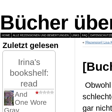
Bücher über
HOME
ALLE REZENSIONEN UND BEWERTUNGEN
LINKS
FAQ
DATENSCHUTZ
«
[Rezension] Lisa K
Zuletzt gelesen
Irina's
[Buc
bookshelf:
read
Obwohl
And
schlecht
One Wore
gar nich
Gray