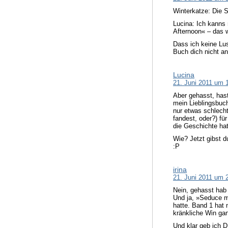
Winterkatze: Die 
Lucina: Ich kanns 
Afternoon« – das w
Dass ich keine Lus
Buch dich nicht an
Lucina
21. Juni 2011 um 
Aber gehasst, hast
mein Lieblingsbuch
nur etwas schlech
fandest, oder?) fü
die Geschichte ha
Wie? Jetzt gibst d
:P
irina
21. Juni 2011 um 
Nein, gehasst hab 
Und ja, »Seduce me
hatte. Band 1 hat 
kränkliche Win gan
Und klar geb ich 