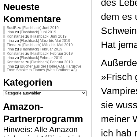
des Leb
Neueste
dem es 
Kommentare
Schweins
SusiB
zu
[Flashback] Juni 2019
irina
zu
[Flashback] Juni 2019
Konstanze
zu
[Flashback] Juni 2019
irina
zu
[Flashback] März bis Mai 2019
Hat jema
Elena
zu
[Flashback] März bis Mai 2019
irina
zu
[Flashback] Februar 2019
Konstanze
zu
[Flashback] Februar 2019
irina
zu
[Flashback] Februar 2019
Außerdem
Konstanze
zu
[Flashback] Februar 2019
irina
zu
[Bücher aus der Hölle] A.M. Hargrove:
From Smoke to Flames (West Brothers #3)
»Frisch 
Kategorien
Vampire
Kategorien
sie wuss
Amazon-
Partnerprogramm
meiner W
Hinweis: Alle Amazon-
ich hab 