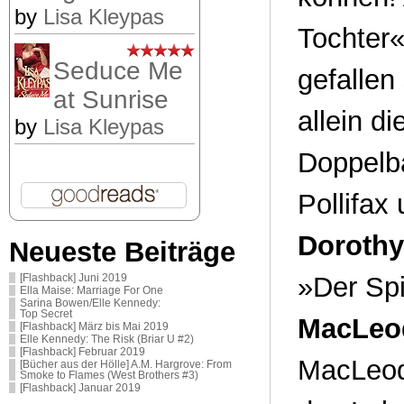
by
Lisa Kleypas
Tochter
Seduce Me
gefallen
at Sunrise
allein di
by
Lisa Kleypas
Doppelba
Pollifax
Dorothy
Neueste Beiträge
»Der Sp
[Flashback] Juni 2019
Ella Maise: Marriage For One
Sarina Bowen/Elle Kennedy:
Top Secret
MacLeo
[Flashback] März bis Mai 2019
Elle Kennedy: The Risk (Briar U #2)
[Flashback] Februar 2019
MacLeod
[Bücher aus der Hölle] A.M. Hargrove: From
Smoke to Flames (West Brothers #3)
[Flashback] Januar 2019