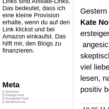
Links sind Affiliate-Links.
Das bedeutet, dass ich
Gestern
eine kleine Provision
Kate No
erhalte, wenn du auf den
Link klickst und bei
ersteige
Amazon einkaufst. Das
hilft mir, den Blogs zu
angesic
finanzieren.
skeptisc
viel lie
lesen, 
Meta
positiv 
Anmelden
Eintrags-Feed
Kommentar-Feed
WordPress.org