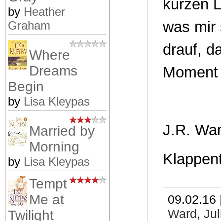
kurzen L
by
Heather
was mir 
Graham
drauf, d
Where
Dreams
Moment h
Begin
by
Lisa Kleypas
J.R. War
Married by
Morning
Klappent
by
Lisa Kleypas
Tempt
Me at
09.02.16 
Ward
,
Ju
Twilight