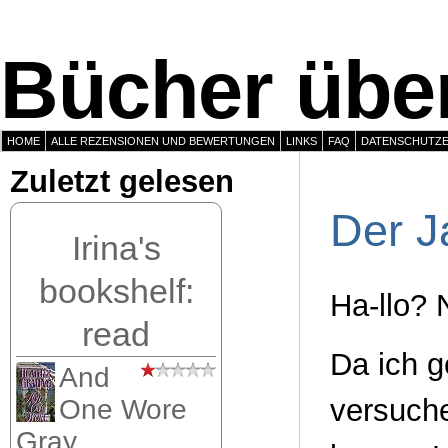
Bücher über
HOME
ALLE REZENSIONEN UND BEWERTUNGEN
LINKS
FAQ
DATENSCHUTZ
Zuletzt gelesen
Der J
Irina's
bookshelf:
Ha-llo? 
read
Da ich g
And
versuch
One Wore
Gray