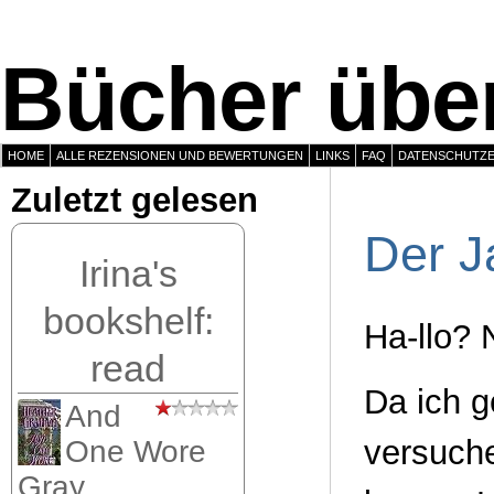
Bücher über
HOME
ALLE REZENSIONEN UND BEWERTUNGEN
LINKS
FAQ
DATENSCHUTZ
Zuletzt gelesen
Der J
Irina's
bookshelf:
Ha-llo? 
read
Da ich g
And
versuch
One Wore
Gray