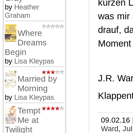
kurzen L
by
Heather
was mir 
Graham
drauf, d
Where
Dreams
Moment h
Begin
by
Lisa Kleypas
J.R. War
Married by
Morning
Klappent
by
Lisa Kleypas
Tempt
Me at
09.02.16 
Ward
,
Ju
Twilight