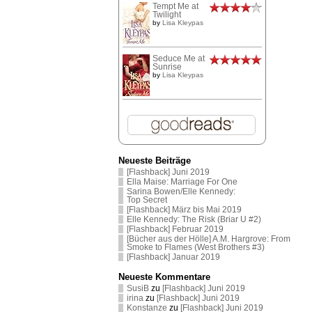
Tempt Me at
Twilight
by
Lisa Kleypas
Seduce Me at
Sunrise
by
Lisa Kleypas
Neueste Beiträge
[Flashback] Juni 2019
Ella Maise: Marriage For One
Sarina Bowen/Elle Kennedy:
Top Secret
[Flashback] März bis Mai 2019
Elle Kennedy: The Risk (Briar U #2)
[Flashback] Februar 2019
[Bücher aus der Hölle] A.M. Hargrove: From
Smoke to Flames (West Brothers #3)
[Flashback] Januar 2019
Neueste Kommentare
SusiB
zu
[Flashback] Juni 2019
irina
zu
[Flashback] Juni 2019
Konstanze
zu
[Flashback] Juni 2019