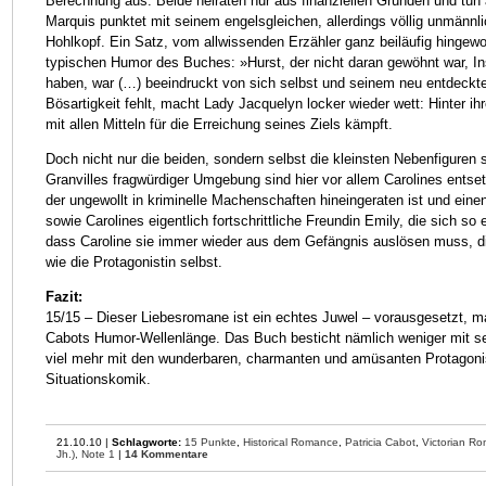
Berechnung aus: Beide heiraten nur aus finanziellen Gründen und tun al
Marquis punktet mit seinem engelsgleichen, allerdings völlig unmännli
Hohlkopf. Ein Satz, vom allwissenden Erzähler ganz beiläufig hingewo
typischen Humor des Buches: »Hurst, der nicht daran gewöhnt war, In
haben, war (…) beeindruckt von sich selbst und seinem neu entdeckt
Bösartigkeit fehlt, macht Lady Jacquelyn locker wieder wett: Hinter 
mit allen Mitteln für die Erreichung seines Ziels kämpft.
Doch nicht nur die beiden, sondern selbst die kleinsten Nebenfiguren
Granvilles fragwürdiger Umgebung sind hier vor allem Carolines entset
der ungewollt in kriminelle Machenschaften hineingeraten ist und einen 
sowie Carolines eigentlich fortschrittliche Freundin Emily, die sich so
dass Caroline sie immer wieder aus dem Gefängnis auslösen muss, die
wie die Protagonistin selbst.
Fazit:
15/15 – Dieser Liebesromane ist ein echtes Juwel – vorausgesetzt, man
Cabots Humor-Wellenlänge. Das Buch besticht nämlich weniger mit sei
viel mehr mit den wunderbaren, charmanten und amüsanten Protagonis
Situationskomik.
21.10.10 |
Schlagworte:
15 Punkte
,
Historical Romance
,
Patricia Cabot
,
Victorian R
Jh.),
Note 1
|
14 Kommentare