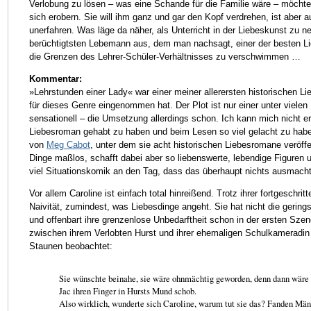
Verlobung zu lösen – was eine Schande für die Familie wäre – möchte
sich erobern. Sie will ihm ganz und gar den Kopf verdrehen, ist aber a
unerfahren. Was läge da näher, als Unterricht in der Liebeskunst zu 
berüchtigtsten Lebemann aus, dem man nachsagt, einer der besten Li
die Grenzen des Lehrer-Schüler-Verhältnisses zu verschwimmen …
Kommentar:
»Lehrstunden einer Lady« war einer meiner allerersten historischen Li
für dieses Genre eingenommen hat. Der Plot ist nur einer unter vielen
sensationell – die Umsetzung allerdings schon. Ich kann mich nicht e
Liebesroman gehabt zu haben und beim Lesen so viel gelacht zu habe
von
Meg Cabot
, unter dem sie acht historischen Liebesromane veröffent
Dinge maßlos, schafft dabei aber so liebenswerte, lebendige Figuren
viel Situationskomik an den Tag, dass das überhaupt nichts ausmacht
Vor allem Caroline ist einfach total hinreißend. Trotz ihrer fortgeschrit
Naivität, zumindest, was Liebesdinge angeht. Sie hat nicht die gerin
und offenbart ihre grenzenlose Unbedarftheit schon in der ersten Szene
zwischen ihrem Verlobten Hurst und ihrer ehemaligen Schulkameradi
Staunen beobachtet:
Sie wünschte beinahe, sie wäre ohnmächtig geworden, denn dann wäre i
Jac ihren Finger in Hursts Mund schob.
Also wirklich, wunderte sich Caroline, warum tut sie das? Fanden Män