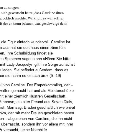
ran zu saugen.
sich gewünscht hätte, dass Caroline ihren
glücklich machte. Wirklich, es war völlig
it der er kaum bekannt war, geschweige denn
 die Figur einfach wundervoll. Caroline ist
hinaus hat sie durchaus einen Sinn fürs
. Ihre Schulbildung findet sie
denen Sprachen sagen kann »Hören Sie bitte
 mit Lady Jacquelyn gilt ihre Sorge zunächst
uladen. Sie befindet außerdem, dass es
er sie nahm es einfach an.« (S. 19)
il von Caroline. Der Emporkömmling, der –
waffen gemacht hat und als Meisterschütze
it einer ziemlich illustren Gesellschaft,
 Ambrose, ein alter Freund aus Seven Dials,
 ist. Man sagt Braden geschäftlich wie privat
nova, der mit mehr Frauen geschlafen haben
en – abgesehen von Caroline, die ihn nicht
berrascht, sondern ihn vor allem mit ihrer
Er versucht, seine Nachhilfe