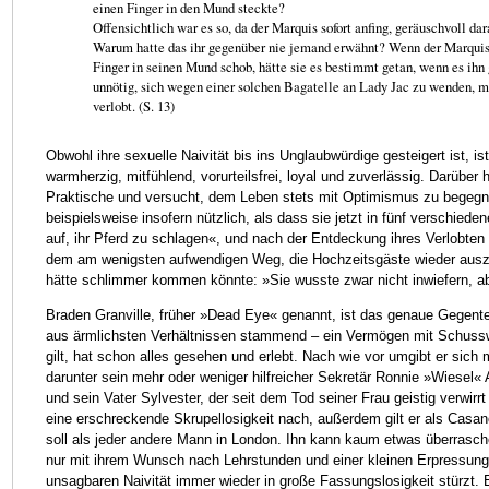
einen Finger in den Mund steckte?
Offensichtlich war es so, da der Marquis sofort anfing, geräuschvoll da
Warum hatte das ihr gegenüber nie jemand erwähnt? Wenn der Marquis 
Finger in seinen Mund schob, hätte sie es bestimmt getan, wenn es ihn 
unnötig, sich wegen einer solchen Bagatelle an Lady Jac zu wenden, m
verlobt. (S. 13)
Obwohl ihre sexuelle Naivität bis ins Unglaubwürdige gesteigert ist, ist
warmherzig, mitfühlend, vorurteilsfrei, loyal und zuverlässig. Darüber 
Praktische und versucht, dem Leben stets mit Optimismus zu begegnen
beispielsweise insofern nützlich, als dass sie jetzt in fünf verschie
auf, ihr Pferd zu schlagen«, und nach der Entdeckung ihres Verlobten
dem am wenigsten aufwendigen Weg, die Hochzeitsgäste wieder ausz
hätte schlimmer kommen könnte: »Sie wusste zwar nicht inwiefern, ab
Braden Granville, früher »Dead Eye« genannt, ist das genaue Gegente
aus ärmlichsten Verhältnissen stammend – ein Vermögen mit Schuss
gilt, hat schon alles gesehen und erlebt. Nach wie vor umgibt er sich m
darunter sein mehr oder weniger hilfreicher Sekretär Ronnie »Wiesel«
und sein Vater Sylvester, der seit dem Tod seiner Frau geistig verwirrt
eine erschreckende Skrupellosigkeit nach, außerdem gilt er als Casa
soll als jeder andere Mann in London. Ihn kann kaum etwas überrasch
nur mit ihrem Wunsch nach Lehrstunden und einer kleinen Erpressung ü
unsagbaren Naivität immer wieder in große Fassungslosigkeit stürzt. 