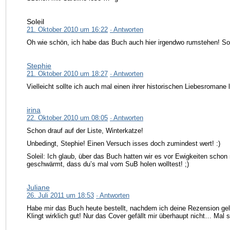
Soleil
21. Oktober 2010 um 16:22
· Antworten
Oh wie schön, ich habe das Buch auch hier irgendwo rumstehen! Sol
Stephie
21. Oktober 2010 um 18:27
· Antworten
Vielleicht sollte ich auch mal einen ihrer historischen Liebesromane 
irina
22. Oktober 2010 um 08:05
· Antworten
Schon drauf auf der Liste, Winterkatze!
Unbedingt, Stephie! Einen Versuch isses doch zumindest wert! :)
Soleil: Ich glaub, über das Buch hatten wir es vor Ewigkeiten scho
geschwärmt, dass du’s mal vom SuB holen wolltest! ;)
Juliane
26. Juli 2011 um 18:53
· Antworten
Habe mir das Buch heute bestellt, nachdem ich deine Rezension ge
Klingt wirklich gut! Nur das Cover gefällt mir überhaupt nicht… Mal se