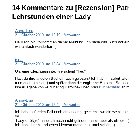
14 Kommentare zu [Rezension] Patr
Lehrstunden einer Lady
Anna-Lisa
21. Oktober 2010 um 12:19
· Antworten
Ha!!! Ich bin vollkommen deiner Meinung! Ich habe das Buch vor ei
war einfach wunderbar. :)
irina
21. Oktober 2010 um 12:34
· Antworten
Oh, eine Gleichgesinnte, wie schön! *freu*
Hast du ihre anderen Büchern auch gelesen? Ich hab mir sofort alle
(und auch gelesen!) und später dann die englische Backlist. So hab
ihre Ausgabe von »Educating Caroline« über ihren
Bücherbasar
an mi
Anna-Lisa
21. Oktober 2010 um 12:42
· Antworten
Ich habe auf jeden Fall noch ein anderes gelesen…wo die weibliche H
so.
„Lady of Skye“ habe ich noch nicht gelesen, hab’s aber als eBook. :
Ich finde ihre historischen Liebesromane echt total schön. :)