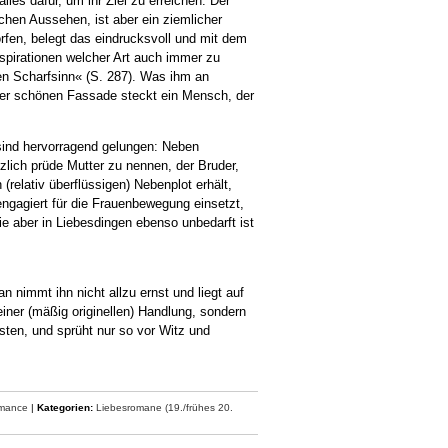
les dafür, um ihr Ziel zu erreichen. Der
chen Aussehen, ist aber ein ziemlicher
rfen, belegt das eindrucksvoll und mit dem
spirationen welcher Art auch immer zu
en Scharfsinn« (S. 287). Was ihm an
ihrer schönen Fassade steckt ein Mensch, der
 sind hervorragend gelungen: Neben
zlich prüde Mutter zu nennen, der Bruder,
(relativ überflüssigen) Nebenplot erhält,
 engagiert für die Frauenbewegung einsetzt,
 aber in Liebesdingen ebenso unbedarft ist
 nimmt ihn nicht allzu ernst und liegt auf
ner (mäßig originellen) Handlung, sondern
ten, und sprüht nur so vor Witz und
omance
|
Kategorien:
Liebesromane (19./frühes 20.