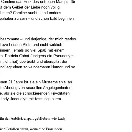
 Caroline das Herz des untreuen Marquis für
uf dem Gebiet der Liebe noch völlig
nehmen? Caroline sucht sich Londons
ebhaber zu sein – und schon bald beginnen
ebesromane – und derjenige, der mich restlos
 Love-Lesson-Plots und nicht wirklich
rinnern, jemals so viel Spaß mit einem
n. Patricia Cabot (übrigens ein Pseudonym
licht hat) übertreibt und überspitzt die
 und legt einen so wunderbaren Humor und so
.
tenen 21 Jahre ist sie ein Musterbeispiel an
gste Ahnung von sexuellen Angelegenheiten
, als sie die schockierenden Frivolitäten
n Lady Jacquelyn mit fassungslosem
hr der Anblick erspart geblieben, wie Lady
ner Gefallen daran, wenn eine Frau ihnen