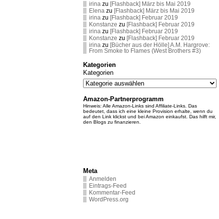
irina
zu
[Flashback] März bis Mai 2019
Elena
zu
[Flashback] März bis Mai 2019
irina
zu
[Flashback] Februar 2019
Konstanze
zu
[Flashback] Februar 2019
irina
zu
[Flashback] Februar 2019
Konstanze
zu
[Flashback] Februar 2019
irina
zu
[Bücher aus der Hölle] A.M. Hargrove:
From Smoke to Flames (West Brothers #3)
Kategorien
Kategorien
Amazon-Partnerprogramm
Hinweis: Alle Amazon-Links sind Affiliate-Links. Das
bedeutet, dass ich eine kleine Provision erhalte, wenn du
auf den Link klickst und bei Amazon einkaufst. Das hilft mir,
den Blogs zu finanzieren.
Meta
Anmelden
Eintrags-Feed
Kommentar-Feed
WordPress.org