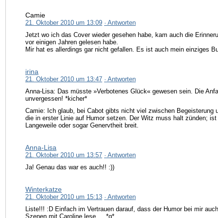
Camie
21. Oktober 2010 um 13:09
· Antworten
Jetzt wo ich das Cover wieder gesehen habe, kam auch die Erinner
vor einigen Jahren gelesen habe.
Mir hat es allerdings gar nicht gefallen. Es ist auch mein einziges 
irina
21. Oktober 2010 um 13:47
· Antworten
Anna-Lisa: Das müsste »Verbotenes Glück« gewesen sein. Die Anfa
unvergessen! *kicher*
Camie: Ich glaub, bei Cabot gibts nicht viel zwischen Begeisterung 
die in erster Linie auf Humor setzen. Der Witz muss halt zünden; ist
Langeweile oder sogar Genervtheit breit.
Anna-Lisa
21. Oktober 2010 um 13:57
· Antworten
Ja! Genau das war es auch!! :))
Winterkatze
21. Oktober 2010 um 15:13
· Antworten
Liste!!! :D Einfach im Vertrauen darauf, dass der Humor bei mir auch
Szenen mit Caroline lese … *g*