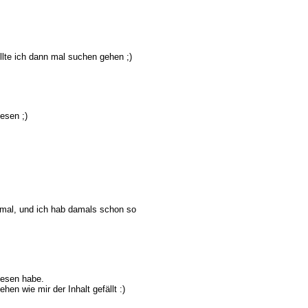
lte ich dann mal suchen gehen ;)
lesen ;)
n mal, und ich hab damals schon so
lesen habe.
hen wie mir der Inhalt gefällt :)