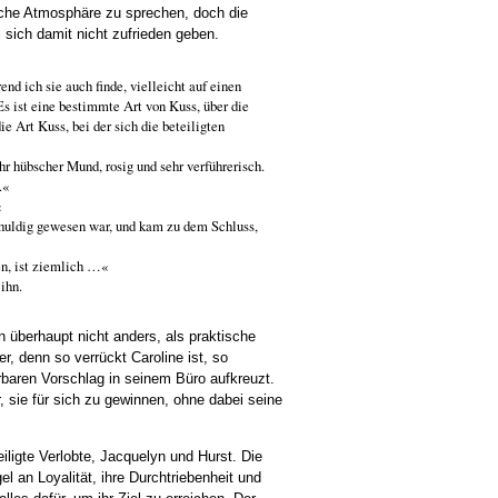
che Atmosphäre zu sprechen, doch die
l sich damit nicht zufrieden geben.
nd ich sie auch finde, vielleicht auf einen
 ist eine bestimmte Art von Kuss, über die
ie Art Kuss, bei der sich die beteiligten
hr hübscher Mund, rosig und sehr verführerisch.
.«
«
nschuldig gewesen war, und kam zu dem Schluss,
en, ist ziemlich …«
ihn.
n überhaupt nicht anders, als praktische
r, denn so verrückt Caroline ist, so
rbaren Vorschlag in seinem Büro aufkreuzt.
, sie für sich zu gewinnen, ohne dabei seine
ligte Verlobte, Jacquelyn und Hurst. Die
l an Loyalität, ihre Durchtriebenheit und