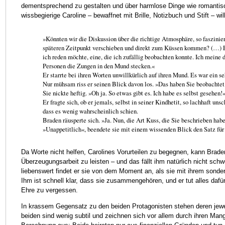
dementsprechend zu gestalten und über harmlose Dinge wie romantis
wissbegierige Caroline – bewaffnet mit Brille, Notizbuch und Stift – wil
»Könnten wir die Diskussion über die richtige Atmosphäre, so fasziniere
späteren Zeitpunkt verschieben und direkt zum Küssen kommen? (…) Es
ich reden möchte, eine, die ich zufällig beobachten konnte. Ich meine d
Personen die Zungen in den Mund stecken.«
Er starrte bei ihren Worten unwillkürlich auf ihren Mund. Es war ein se
Nur mühsam riss er seinen Blick davon los. »Das haben Sie beobachtet
Sie nickte heftig. »Oh ja. So etwas gibt es. Ich habe es selbst gesehen!
Er fragte sich, ob er jemals, selbst in seiner Kindhetit, so lachhaft u
dass es wenig wahrscheinlich schien.
Braden räusperte sich. »Ja. Nun, die Art Kuss, die Sie beschrieben hab
»Unappetitlich«, beendete sie mit einem wissenden Blick den Satz für 
Da Worte nicht helfen, Carolines Vorurteilen zu begegnen, kann Brade
Überzeugungsarbeit zu leisten – und das fällt ihm natürlich nicht schwe
liebenswert findet er sie von dem Moment an, als sie mit ihrem sonde
Ihm ist schnell klar, dass sie zusammengehören, und er tut alles dafür
Ehre zu vergessen.
In krassem Gegensatz zu den beiden Protagonisten stehen deren jewei
beiden sind wenig subtil und zeichnen sich vor allem durch ihren Mange