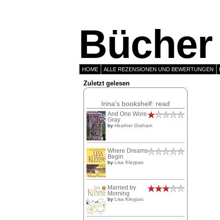
Bücher 
HOME
ALLE REZENSIONEN UND BEWERTUNGEN
Zuletzt gelesen
Irina's bookshelf: read
And One Wore
Gray
by
Heather Graham
Where Dreams
Begin
by
Lisa Kleypas
Married by
Morning
by
Lisa Kleypas