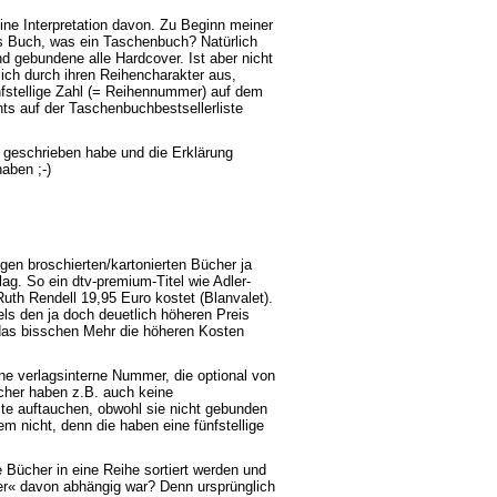
ine Interpretation davon. Zu Beginn meiner
es Buch, was ein Taschenbuch? Natürlich
 gebundene alle Hardcover. Ist aber nicht
ch durch ihren Reihencharakter aus,
nfstellige Zahl (= Reihennummer) auf dem
hts auf der Taschenbuchbestsellerliste
st geschrieben habe und die Erklärung
aben ;-)
en broschierten/kartonierten Bücher ja
ag. So ein dtv-premium-Titel wie Adler-
th Rendell 19,95 Euro kostet (Blanvalet).
els den ja doch deuetlich höheren Preis
 das bisschen Mehr die höheren Kosten
ne verlagsinterne Nummer, die optional von
cher haben z.B. auch keine
te auftauchen, obwohl sie nicht gebunden
em nicht, denn die haben eine fünfstellige
ücher in eine Reihe sortiert werden und
er« davon abhängig war? Denn ursprünglich