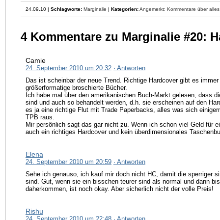
24.09.10 |
Schlagworte:
Marginalie
|
Kategorien:
Angemerkt: Kommentare über alles
4 Kommentare zu Marginalie #20: H
Camie
24. September 2010 um 20:32
· Antworten
Das ist scheinbar der neue Trend. Richtige Hardcover gibt es immer
größerformatige broschierte Bücher.
Ich habe mal über den amerikanischen Buch-Markt gelesen, dass d
sind und auch so behandelt werden, d.h. sie erscheinen auf den Har
es ja eine richtige Flut mit Trade Paperbacks, alles was sich einig
TPB raus.
Mir persönlich sagt das gar nicht zu. Wenn ich schon viel Geld für 
auch ein richtiges Hardcover und kein überdimensionales Taschenb
Elena
24. September 2010 um 20:59
· Antworten
Sehe ich genauso, ich kauf mir doch nicht HC, damit die sperriger s
sind. Gut, wenn sie ein bisschen teurer sind als normal und dann b
daherkommen, ist noch okay. Aber sicherlich nicht der volle Preis!
Rishu
24. September 2010 um 22:48
· Antworten