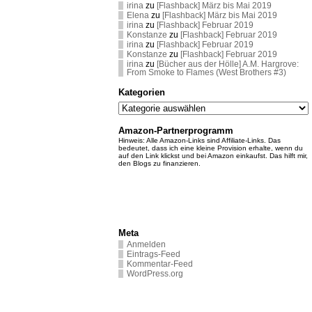
irina
zu
[Flashback] März bis Mai 2019
Elena
zu
[Flashback] März bis Mai 2019
irina
zu
[Flashback] Februar 2019
Konstanze
zu
[Flashback] Februar 2019
irina
zu
[Flashback] Februar 2019
Konstanze
zu
[Flashback] Februar 2019
irina
zu
[Bücher aus der Hölle] A.M. Hargrove:
From Smoke to Flames (West Brothers #3)
Kategorien
Kategorien
Amazon-Partnerprogramm
Hinweis: Alle Amazon-Links sind Affiliate-Links. Das
bedeutet, dass ich eine kleine Provision erhalte, wenn du
auf den Link klickst und bei Amazon einkaufst. Das hilft mir,
den Blogs zu finanzieren.
Meta
Anmelden
Eintrags-Feed
Kommentar-Feed
WordPress.org