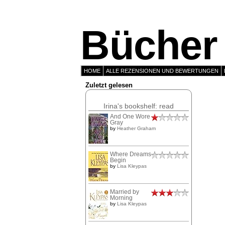
Bücher 
HOME
ALLE REZENSIONEN UND BEWERTUNGEN
Zuletzt gelesen
Irina's bookshelf: read
And One Wore
Gray
by
Heather Graham
Where Dreams
Begin
by
Lisa Kleypas
Married by
Morning
by
Lisa Kleypas