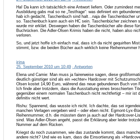
Ha! Da kann ich tatsächlich eine Antwort liefern. Oder zumindest me
Ausbildung gabs mal so ne „Testfrage“: was definiert ein gebunden
hab ich gedacht, Taschenbuch sind halt…naja die Taschenbücher und
so. Taschenbuch kann auch ein HC sein. Taschenbücher zeichnen si
wurde mir erklärt. Deswegen haben die Taschenbücher alle diese fü
Buchrücken. Die Adler-Olsen Krimis haben die nicht, haben also nic
verloren.
So, und jetzt hoffe ich einfach mal, dass ich da nicht gequirlten Mi
stimmt, bzw. die beiden Bücher auch wirklich keine Reihennummer h
irina
25. September 2010 um 10:49
· Antworten
Elena und Camie: Man muss ja fairerweise sagen, diese großformatig
deutlich günstiger sind als ein »echter« Hardcover mit Schutzumschl
Olsen kostet 14,90 Euro, während das neue gebundenen Buch von Ru
Ich finde aber trotzdem, dass die Ausstattung eines broschierten Tit
gegenüber einem normalen Taschenbuch nicht rechtfertigt – mir ist
definitiv nicht wert.
Rishu: Spannend, das wusste ich nicht. Ich dachte, das sei irgendei
manchen Verlagen vergeben wird – oder eben nicht. Egmont-Lyx-Bü
Reihennummer, d.h. die müssten dann ja auch auf der Hardcover-Lis
sind. Was Adler-Olsen angeht, passt die Erklärung aber leider trotzd
Nummer auf dem Rücken.
Kriegst du noch zusammen, wie das zustande kommt, dass manche B
andere nicht? Und wie es kam, dass die Einsortierung als »Hardcov