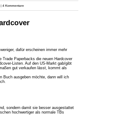
|
4 Kommentare
ardcover
 weniger, dafür erscheinen immer mehr
ie Trade Paperbacks die neuen Hardcover
dcover-Listen. Auf den US-Markt gab/gibt
ermaßen gut verkaufen lässt, kommt als
ein Buch ausgeben möchte, dann will ich
uch.
ind, sondern damit sie besser ausgestattet
isschen hochwertiger als normale TBs