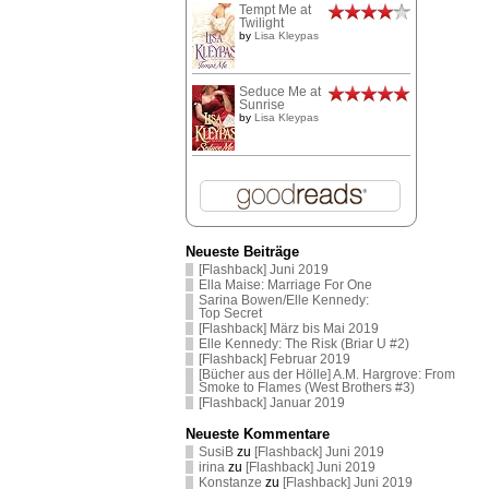
Tempt Me at
Twilight
by
Lisa Kleypas
Seduce Me at
Sunrise
by
Lisa Kleypas
Neueste Beiträge
[Flashback] Juni 2019
Ella Maise: Marriage For One
Sarina Bowen/Elle Kennedy:
Top Secret
[Flashback] März bis Mai 2019
Elle Kennedy: The Risk (Briar U #2)
[Flashback] Februar 2019
[Bücher aus der Hölle] A.M. Hargrove: From
Smoke to Flames (West Brothers #3)
[Flashback] Januar 2019
Neueste Kommentare
SusiB
zu
[Flashback] Juni 2019
irina
zu
[Flashback] Juni 2019
Konstanze
zu
[Flashback] Juni 2019