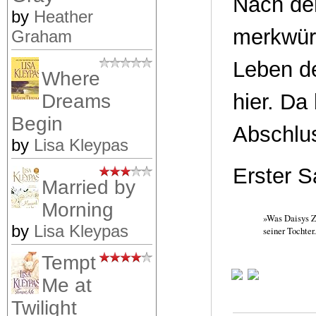
Nach de
by
Heather
merkwür
Graham
Leben d
Where
hier. Da
Dreams
Begin
Abschlu
by
Lisa Kleypas
Erster S
Married by
Morning
»Was Daisys Z
by
Lisa Kleypas
seiner Tochter.
Tempt
Me at
Twilight