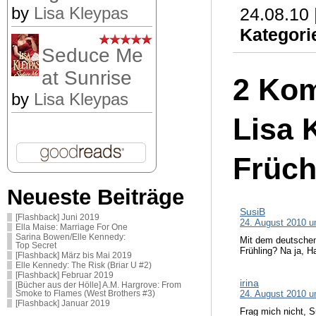
by
Lisa Kleypas
24.08.10 
Kategori
Seduce Me
at Sunrise
2 Kom
by
Lisa Kleypas
Lisa 
Früch
Neueste Beiträge
SusiB
[Flashback] Juni 2019
24. August 2010 u
Ella Maise: Marriage For One
Sarina Bowen/Elle Kennedy:
Mit dem deutschen 
Top Secret
Frühling? Na ja, H
[Flashback] März bis Mai 2019
Elle Kennedy: The Risk (Briar U #2)
[Flashback] Februar 2019
irina
[Bücher aus der Hölle] A.M. Hargrove: From
24. August 2010 u
Smoke to Flames (West Brothers #3)
[Flashback] Januar 2019
Frag mich nicht, S