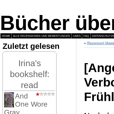
Bücher über
HOME
ALLE REZENSIONEN UND BEWERTUNGEN
LINKS
FAQ
DATENSCHUTZ
«
[Rezension] Magg
Zuletzt gelesen
Irina's
[Ang
bookshelf:
Verb
read
Früh
And
One Wore
Gray