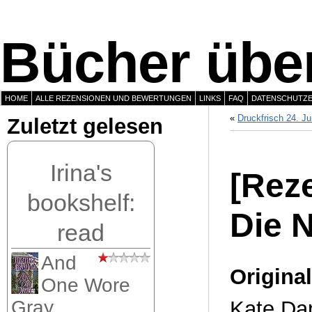
Bücher über
HOME
ALLE REZENSIONEN UND BEWERTUNGEN
LINKS
FAQ
DATENSCHUTZ
«
Druckfrisch 24. Ju
Zuletzt gelesen
Irina's
[Rez
bookshelf:
Die 
read
And
Original
One Wore
Kate Dan
Gray