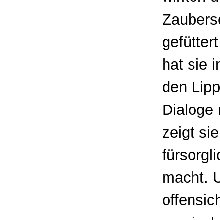
Zaubers
gefütter
hat sie 
den Lipp
Dialoge
zeigt si
fürsorgl
macht. U
offensic