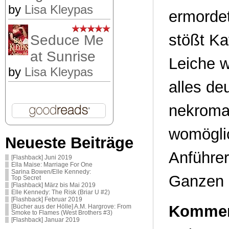
by
Lisa Kleypas
ermordet
stößt Ka
Seduce Me
at Sunrise
Leiche w
by
Lisa Kleypas
alles de
nekroman
womöglic
Neueste Beiträge
Anführer
[Flashback] Juni 2019
Ella Maise: Marriage For One
Sarina Bowen/Elle Kennedy:
Ganzen 
Top Secret
[Flashback] März bis Mai 2019
Elle Kennedy: The Risk (Briar U #2)
[Flashback] Februar 2019
Kommen
[Bücher aus der Hölle] A.M. Hargrove: From
Smoke to Flames (West Brothers #3)
[Flashback] Januar 2019