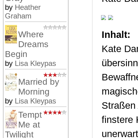
by
Heather
Graham
Inhalt:
Where
Dreams
Kate Dan
Begin
übersin
by
Lisa Kleypas
Bewaffne
Married by
magische
Morning
by
Lisa Kleypas
Straßen 
Tempt
finstere
Me at
unerwart
Twilight