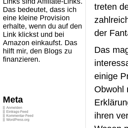
Links sind Affiliate-Links.
treten d
Das bedeutet, dass ich
eine kleine Provision
zahlrei
erhalte, wenn du auf den
der Fant
Link klickst und bei
Amazon einkaufst. Das
Das magi
hilft mir, den Blogs zu
finanzieren.
interess
einige P
Obwohl n
Meta
Erkläru
Anmelden
Eintrags-Feed
ihren ve
Kommentar-Feed
WordPress.org