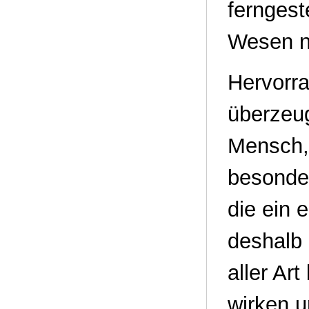
ferngest
Wesen ni
Hervorr
überzeug
Mensch,
besonder
die ein 
deshalb 
aller Ar
wirken u