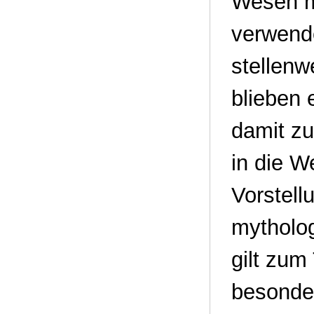
Wesen m
verwende
stellenw
blieben 
damit z
in die W
Vorstell
mytholo
gilt zum
besonder