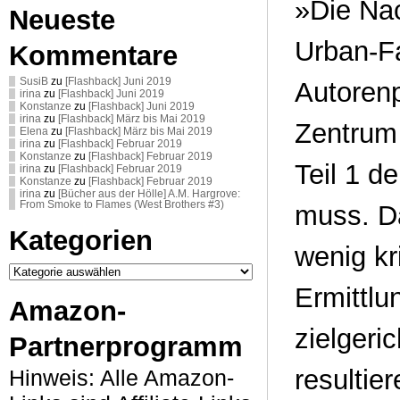
»Die Nac
Neueste
Urban-Fa
Kommentare
SusiB
zu
[Flashback] Juni 2019
Autoren
irina
zu
[Flashback] Juni 2019
Konstanze
zu
[Flashback] Juni 2019
irina
zu
[Flashback] März bis Mai 2019
Zentrum 
Elena
zu
[Flashback] März bis Mai 2019
irina
zu
[Flashback] Februar 2019
Konstanze
zu
[Flashback] Februar 2019
Teil 1 d
irina
zu
[Flashback] Februar 2019
Konstanze
zu
[Flashback] Februar 2019
irina
zu
[Bücher aus der Hölle] A.M. Hargrove:
From Smoke to Flames (West Brothers #3)
muss. Da
Kategorien
wenig kr
Kategorien
Ermittl
Amazon-
zielgeri
Partnerprogramm
resultie
Hinweis: Alle Amazon-