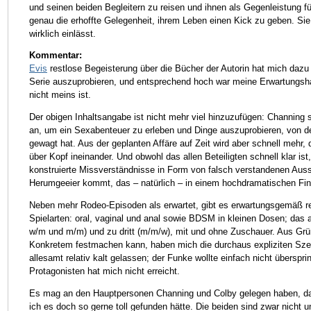
und seinen beiden Begleitern zu reisen und ihnen als Gegenleistung fü
genau die erhoffte Gelegenheit, ihrem Leben einen Kick zu geben. Sie 
wirklich einlässt.
Kommentar:
Evis
restlose Begeisterung über die Bücher der Autorin hat mich dazu 
Serie auszuprobieren, und entsprechend hoch war meine Erwartungs
nicht meins ist.
Der obigen Inhaltsangabe ist nicht mehr viel hinzuzufügen: Channing
an, um ein Sexabenteuer zu erleben und Dinge auszuprobieren, von d
gewagt hat. Aus der geplanten Affäre auf Zeit wird aber schnell mehr,
über Kopf ineinander. Und obwohl das allen Beteiligten schnell klar is
konstruierte Missverständnisse in Form von falsch verstandenen Aus
Herumgeeier kommt, das – natürlich – in einem hochdramatischen Fin
Neben mehr Rodeo-Episoden als erwartet, gibt es erwartungsgemäß rei
Spielarten: oral, vaginal und anal sowie BDSM in kleinen Dosen; das 
w/m und m/m) und zu dritt (m/m/w), mit und ohne Zuschauer. Aus Grün
Konkretem festmachen kann, haben mich die durchaus expliziten Szen
allesamt relativ kalt gelassen; der Funke wollte einfach nicht überspr
Protagonisten hat mich nicht erreicht.
Es mag an den Hauptpersonen Channing und Colby gelegen haben, dass
ich es doch so gerne toll gefunden hätte. Die beiden sind zwar nicht 