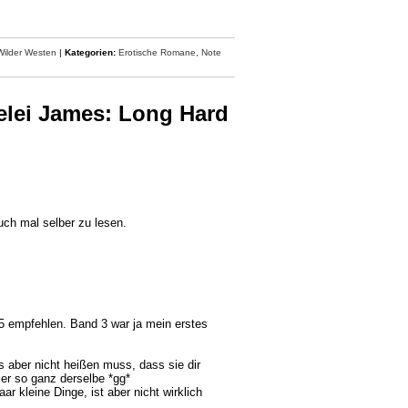
Wilder Westen
|
Kategorien:
Erotische Romane,
Note
elei James: Long Hard
uch mal selber zu lesen.
 5 empfehlen. Band 3 war ja mein erstes
s aber nicht heißen muss, dass sie dir
mer so ganz derselbe *gg*
ar kleine Dinge, ist aber nicht wirklich