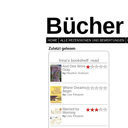
Bücher 
HOME
ALLE REZENSIONEN UND BEWERTUNGEN
Zuletzt gelesen
Irina's bookshelf: read
And One Wore
Gray
by
Heather Graham
Where Dreams
Begin
by
Lisa Kleypas
Married by
Morning
by
Lisa Kleypas