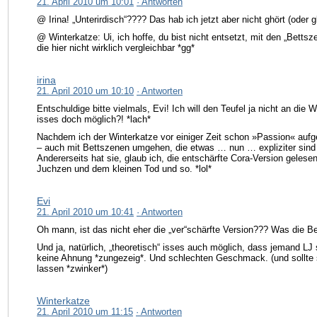
21. April 2010 um 10:01
· Antworten
@ Irina! „Unterirdisch“???? Das hab ich jetzt aber nicht ghört (oder gl
@ Winterkatze: Ui, ich hoffe, du bist nicht entsetzt, mit den „Bett
die hier nicht wirklich vergleichbar *gg*
irina
21. April 2010 um 10:10
· Antworten
Entschuldige bitte vielmals, Evi! Ich will den Teufel ja nicht an di
isses doch möglich?! *lach*
Nachdem ich der Winterkatze vor einiger Zeit schon »Passion« aufge
– auch mit Bettszenen umgehen, die etwas … nun … expliziter sind
Andererseits hat sie, glaub ich, die entschärfte Cora-Version gelese
Juchzen und dem kleinen Tod und so. *lol*
Evi
21. April 2010 um 10:41
· Antworten
Oh mann, ist das nicht eher die „ver“schärfte Version??? Was die Be
Und ja, natürlich, „theoretisch“ isses auch möglich, dass jemand LJ 
keine Ahnung *zungezeig*. Und schlechten Geschmack. (und sollte 
lassen *zwinker*)
Winterkatze
21. April 2010 um 11:15
· Antworten