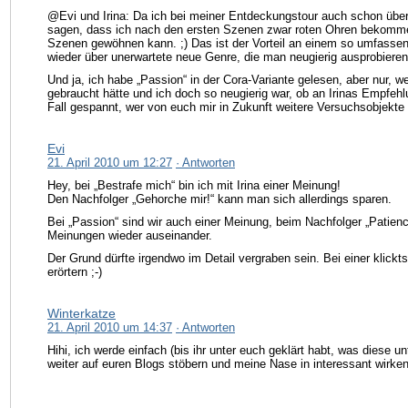
@Evi und Irina: Da ich bei meiner Entdeckungstour auch schon über 
sagen, dass ich nach den ersten Szenen zwar roten Ohren bekomme,
Szenen gewöhnen kann. ;) Das ist der Vorteil an einem so umfass
wieder über unerwartete neue Genre, die man neugierig ausprobieren
Und ja, ich habe „Passion“ in der Cora-Variante gelesen, aber nur, we
gebraucht hätte und ich doch so neugierig war, ob an Irinas Empfehlu
Fall gespannt, wer von euch mir in Zukunft weitere Versuchsobjekte
Evi
21. April 2010 um 12:27
· Antworten
Hey, bei „Bestrafe mich“ bin ich mit Irina einer Meinung!
Den Nachfolger „Gehorche mir!“ kann man sich allerdings sparen.
Bei „Passion“ sind wir auch einer Meinung, beim Nachfolger „Patienc
Meinungen wieder auseinander.
Der Grund dürfte irgendwo im Detail vergraben sein. Bei einer klickt
erörtern ;-)
Winterkatze
21. April 2010 um 14:37
· Antworten
Hihi, ich werde einfach (bis ihr unter euch geklärt habt, was diese u
weiter auf euren Blogs stöbern und meine Nase in interessant wirk