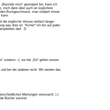
„Bestrafe mich“ gestolpert bin, kann ich
 mich dann aber auch an explizitere
enden Buchgeschmack, man stolpert immer
 kann.
il die englische Version einfach länger
ng was dran ist. *kicher* Ich bin auf jeden
 empfehlen darf. ;D
e“ sowieso :-(, nur bei „Sin“ gehen unsere
s und bei der anderen nicht. Wir werden das
nterschiedlichen Meinungen verursacht ;) )
ende Bücher stecken