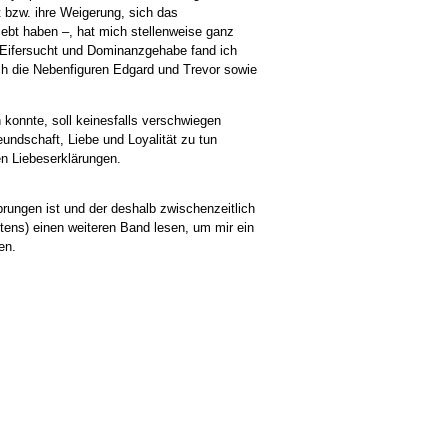
t bzw. ihre Weigerung, sich das
iebt haben –, hat mich stellenweise ganz
, Eifersucht und Dominanzgehabe fand ich
lich die Nebenfiguren Edgard und Trevor sowie
 konnte, soll keinesfalls verschwiegen
eundschaft, Liebe und Loyalität zu tun
n Liebeserklärungen.
prungen ist und der deshalb zwischenzeitlich
stens) einen weiteren Band lesen, um mir ein
en.