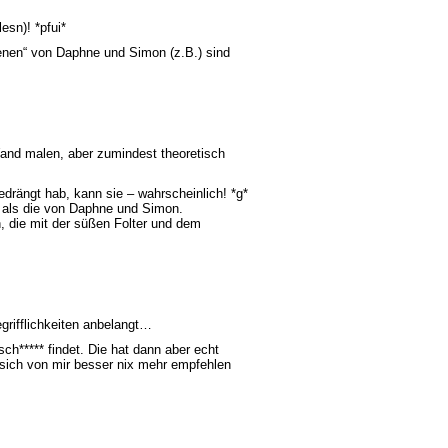
esn)! *pfui*
szenen“ von Daphne und Simon (z.B.) sind
e Wand malen, aber zumindest theoretisch
drängt hab, kann sie – wahrscheinlich! *g*
 als die von Daphne und Simon.
n, die mit der süßen Folter und dem
grifflichkeiten anbelangt…
sch***** findet. Die hat dann aber echt
sich von mir besser nix mehr empfehlen