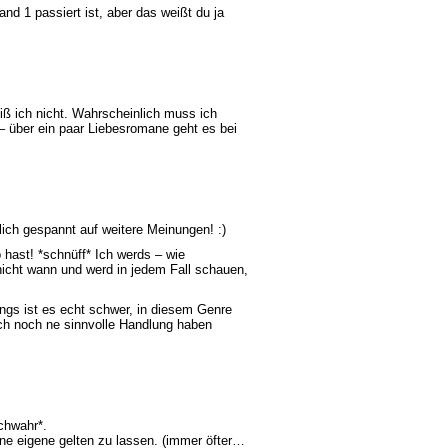
and 1 passiert ist, aber das weißt du ja
weiß ich nicht. Wahrscheinlich muss ich
 – über ein paar Liebesromane geht es bei
lich gespannt auf weitere Meinungen! :)
b hast! *schnüff* Ich werds – wie
nicht wann und werd in jedem Fall schauen,
ings ist es echt schwer, in diesem Genre
ch noch ne sinnvolle Handlung haben
ichwahr*.
ne eigene gelten zu lassen. (immer öfter…