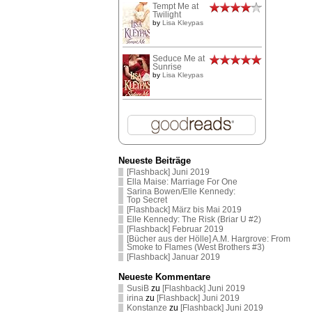
Tempt Me at
Twilight
by
Lisa Kleypas
Seduce Me at
Sunrise
by
Lisa Kleypas
Neueste Beiträge
[Flashback] Juni 2019
Ella Maise: Marriage For One
Sarina Bowen/Elle Kennedy:
Top Secret
[Flashback] März bis Mai 2019
Elle Kennedy: The Risk (Briar U #2)
[Flashback] Februar 2019
[Bücher aus der Hölle] A.M. Hargrove: From
Smoke to Flames (West Brothers #3)
[Flashback] Januar 2019
Neueste Kommentare
SusiB
zu
[Flashback] Juni 2019
irina
zu
[Flashback] Juni 2019
Konstanze
zu
[Flashback] Juni 2019