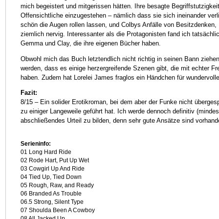
mich begeistert und mitgerissen hätten. Ihre besagte Begriffstutzigkei
Offensichtliche einzugestehen – nämlich dass sie sich ineinander verl
schön die Augen rollen lassen, und Colbys Anfälle von Besitzdenken
ziemlich nervig. Interessanter als die Protagonisten fand ich tatsäch
Gemma und Clay, die ihre eigenen Bücher haben.
Obwohl mich das Buch letztendlich nicht richtig in seinen Bann ziehen
werden, dass es einige herzergreifende Szenen gibt, die mit echter Fr
haben. Zudem hat Lorelei James fraglos ein Händchen für wundervolle
Fazit:
8/15 – Ein solider Erotikroman, bei dem aber der Funke nicht überges
zu einiger Langeweile geführt hat. Ich werde dennoch definitiv (minde
abschließendes Urteil zu bilden, denn sehr gute Ansätze sind vorhand
Serieninfo:
01 Long Hard Ride
02 Rode Hart, Put Up Wet
03 Cowgirl Up And Ride
04 Tied Up, Tied Down
05 Rough, Raw, and Ready
06 Branded As Trouble
06.5 Strong, Silent Type
07 Shoulda Been A Cowboy
08 All Jacked Up