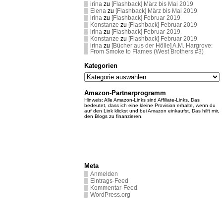
irina
zu
[Flashback] März bis Mai 2019
Elena
zu
[Flashback] März bis Mai 2019
irina
zu
[Flashback] Februar 2019
Konstanze
zu
[Flashback] Februar 2019
irina
zu
[Flashback] Februar 2019
Konstanze
zu
[Flashback] Februar 2019
irina
zu
[Bücher aus der Hölle] A.M. Hargrove:
From Smoke to Flames (West Brothers #3)
Kategorien
Kategorien
Amazon-Partnerprogramm
Hinweis: Alle Amazon-Links sind Affiliate-Links. Das
bedeutet, dass ich eine kleine Provision erhalte, wenn du
auf den Link klickst und bei Amazon einkaufst. Das hilft mir,
den Blogs zu finanzieren.
Meta
Anmelden
Eintrags-Feed
Kommentar-Feed
WordPress.org