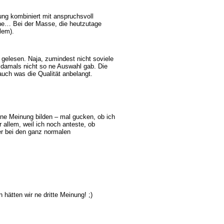
ung kombiniert mit anspruchsvoll
che… Bei der Masse, die heutzutage
lem).
 gelesen. Naja, zumindest nicht soviele
 damals nicht so ne Auswahl gab. Die
auch was die Qualität anbelangt.
ne Meinung bilden – mal gucken, ob ich
r allem, weil ich noch anteste, ob
er bei den ganz normalen
n hätten wir ne dritte Meinung! ;)