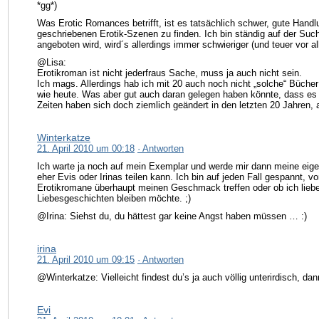
*gg*)
Was Erotic Romances betrifft, ist es tatsächlich schwer, gute Handl
geschriebenen Erotik-Szenen zu finden. Ich bin ständig auf der Su
angeboten wird, wird´s allerdings immer schwieriger (und teuer vor al
@Lisa:
Erotikroman ist nicht jederfraus Sache, muss ja auch nicht sein.
Ich mags. Allerdings hab ich mit 20 auch noch nicht „solche“ Bücher
wie heute. Was aber gut auch daran gelegen haben könnte, dass es
Zeiten haben sich doch ziemlich geändert in den letzten 20 Jahren, 
Winterkatze
21. April 2010 um 00:18
· Antworten
Ich warte ja noch auf mein Exemplar und werde mir dann meine eige
eher Evis oder Irinas teilen kann. Ich bin auf jeden Fall gespannt, vo
Erotikromane überhaupt meinen Geschmack treffen oder ob ich lieb
Liebesgeschichten bleiben möchte. ;)
@Irina: Siehst du, du hättest gar keine Angst haben müssen … :)
irina
21. April 2010 um 09:15
· Antworten
@Winterkatze: Vielleicht findest du’s ja auch völlig unterirdisch, dan
Evi