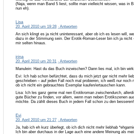
(Naja, wenn man Band 5 liest, sollte man vielleicht wissen, was in B
nun eh).
Lisa
20. April 2010 um 19:28
· Antworten
An sich klingt es ja nicht uninteressant, aber ob ich es lesen will, 
dazu in der Stimmung sein. Der Erotik-Roman-Leser bin ich ja nicht
mir selten hinaus.
irina
20. April 2010 um 20:31
· Antworten
Manulein: Hast du das Buch inzwischen? Dann lies mal, ich bin wirk
Evi: Ich hab schon befürchtet, dass du mich jetzt gar nicht mehr lie
geschrieben – auf jeden Fall noch mal probieren, ich weiß nur noch 
ob ich nicht ein gebrauchtes Exemplar kaufen/ertauschen kann.
Lisa: Ich les ganz gerne mal nen Erotikroman zwischendurch, allerd
gute Bücher zu finden, vor allem, wenn man neben Erotikszenen au
möchte. Da zählt dieses Buch in jedem Fall schon zu den besseren!
Evi
20. April 2010 um 21:27
· Antworten
Ja, hab ich eh kurz überlegt, ob ich dich nicht mehr liebhab *ehgarn
Ich bin aber durchaus in der Lage auch eine andere Meinung als mei