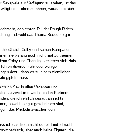
r Sexspiele zur Verfügung zu stehen, ist das
willigt ein – ohne zu ahnen, worauf sie sich
gebracht, den ersten Teil der Rough-Riders-
haltung – obwohl das Thema Rodeo so gar
 schließt sich Colby und seinen Kumpanen
enen sie bislang noch nicht mal zu träumen
 denn Colby und Channing verlieben sich Hals
t, führen diverse mehr oder weniger
sagen dazu, dass es zu einem ziemlichen
ale gipfeln muss.
chlich Sex in allen Varianten und
alles zu zweit (mit wechselnden Partnern,
den, die ich ehrlich gesagt an nichts
en, obwohl sie gut geschrieben sind,
ingen, das Prickeln zwischen den
 ich das Buch nicht so toll fand, obwohl
unsympathisch, aber auch keine Figuren, die