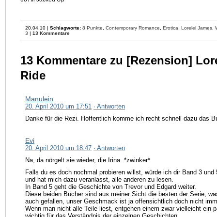
20.04.10 |
Schlagworte:
8 Punkte
,
Contemporary Romance
,
Erotica
,
Lorelei James
,
3
|
13 Kommentare
13 Kommentare zu [Rezension] Lor
Ride
Manulein
20. April 2010 um 17:51
· Antworten
Danke für die Rezi. Hoffentlich komme ich recht schnell dazu das B
Evi
20. April 2010 um 18:47
· Antworten
Na, da nörgelt sie wieder, die Irina. *zwinker*
Falls du es doch nochmal probieren willst, würde ich dir Band 3 und
und hat mich dazu veranlasst, alle anderen zu lesen.
In Band 5 geht die Geschichte von Trevor und Edgard weiter.
Diese beiden Bücher sind aus meiner Sicht die besten der Serie, wa
auch gefallen, unser Geschmack ist ja offensichtlich doch nicht im
Wenn man nicht alle Teile liest, entgehen einem zwar vielleicht ein pa
wichtig für das Verständnis der einzelnen Geschichten.