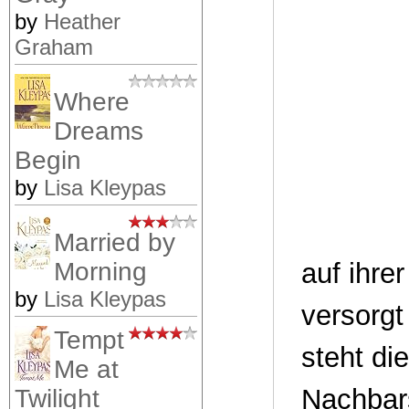
by
Heather
Graham
Where
Dreams
Begin
by
Lisa Kleypas
Married by
auf ihre
Morning
by
Lisa Kleypas
versorg
Tempt
steht die
Me at
Nachbars
Twilight