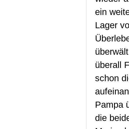
ein weit
Lager vo
Überlebe
überwält
überall 
schon di
aufeinan
Pampa üb
die beid