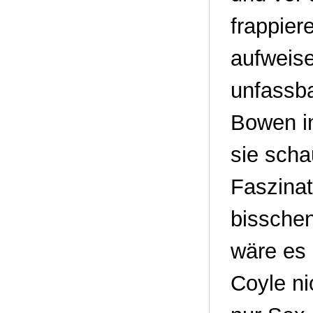
frappie
aufweise
unfassba
Bowen in
sie scha
Faszinat
bisschen
wäre es 
Coyle ni