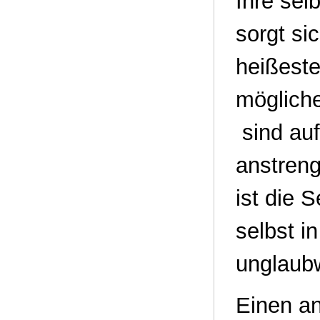
Ihre sel
sorgt si
heißeste
mögliche
sind auf
anstreng
ist die 
selbst i
unglaubw
Einen a