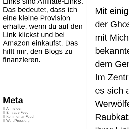
Links sind Affiliate-Links.
Das bedeutet, dass ich
Mit eini
eine kleine Provision
der Ghos
erhalte, wenn du auf den
Link klickst und bei
mit Mich
Amazon einkaufst. Das
bekannt
hilft mir, den Blogs zu
finanzieren.
dem Gen
Im Zentr
es sich 
Meta
Werwölf
Anmelden
Eintrags-Feed
Raubkat
Kommentar-Feed
WordPress.org