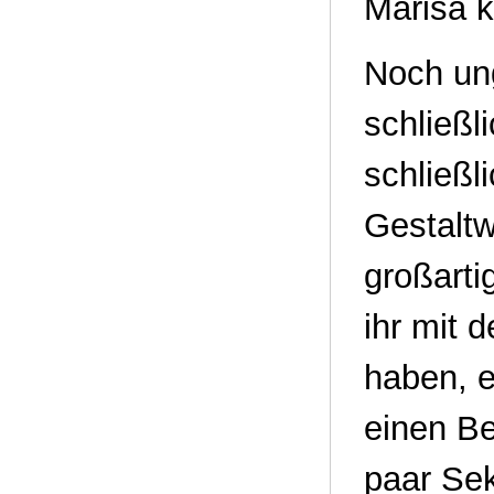
Marisa k
Noch ung
schließl
schließl
Gestaltwa
großarti
ihr mit 
haben, e
einen Be
paar Se