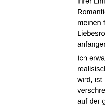
ihrer Li
Romanti
meinen f
Liebesr
anfange
Ich erwa
realisis
wird, is
verschre
auf der 