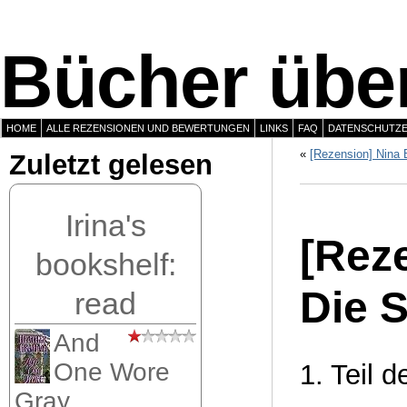
Bücher über
HOME
ALLE REZENSIONEN UND BEWERTUNGEN
LINKS
FAQ
DATENSCHUTZ
«
[Rezension] Nina 
Zuletzt gelesen
Irina's
[Rez
bookshelf:
Die 
read
And
One Wore
1. Teil 
Gray