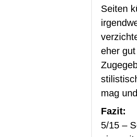
Seiten 
irgendwe
verzich
eher gut
Zugegebe
stilistis
mag und 
Fazit:
5/15 – 