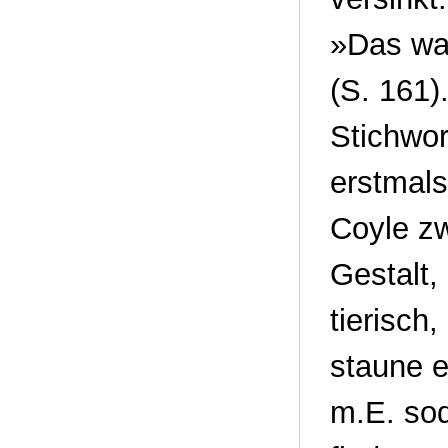
»Das war
(S. 161)
Stichwort
erstmal
Coyle zw
Gestalt,
tierisch,
staune e
m.E. so