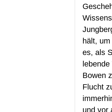
Gescheh
Wissens
Jungber
hält, um
es, als 
lebende 
Bowen zu
Flucht z
immerhin
und vor 