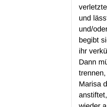
verletzt
und läss
und/oder
begibt si
ihr verk
Dann mü
trennen,
Marisa d
anstifte
wieder a