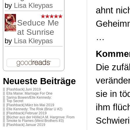
by
Lisa Kleypas
ahnt nic
Seduce Me
Geheimni
at Sunrise
…
by
Lisa Kleypas
Kommen
Die zufä
veränder
Neueste Beiträge
[Flashback] Juni 2019
sie in t
Ella Maise: Marriage For One
Sarina Bowen/Elle Kennedy:
Top Secret
ihm flüc
[Flashback] März bis Mai 2019
Elle Kennedy: The Risk (Briar U #2)
[Flashback] Februar 2019
[Bücher aus der Hölle] A.M. Hargrove: From
Schwieri
Smoke to Flames (West Brothers #3)
[Flashback] Januar 2019