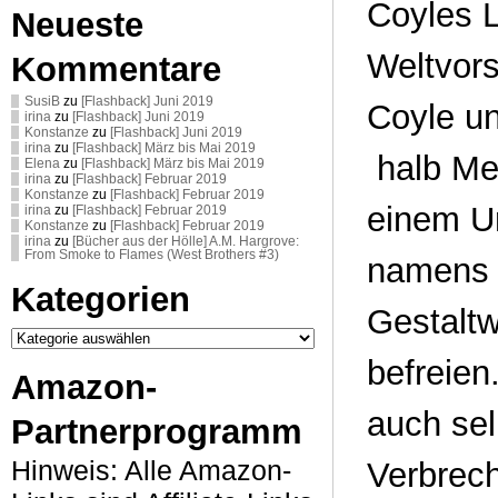
Coyles L
Neueste
Weltvors
Kommentare
SusiB
zu
[Flashback] Juni 2019
Coyle un
irina
zu
[Flashback] Juni 2019
Konstanze
zu
[Flashback] Juni 2019
irina
zu
[Flashback] März bis Mai 2019
halb Me
Elena
zu
[Flashback] März bis Mai 2019
irina
zu
[Flashback] Februar 2019
Konstanze
zu
[Flashback] Februar 2019
einem U
irina
zu
[Flashback] Februar 2019
Konstanze
zu
[Flashback] Februar 2019
irina
zu
[Bücher aus der Hölle] A.M. Hargrove:
From Smoke to Flames (West Brothers #3)
namens B
Kategorien
Gestaltw
Kategorien
befreien
Amazon-
auch sel
Partnerprogramm
Hinweis: Alle Amazon-
Verbrech