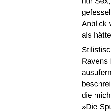
nur Sex,
gefessel
Anblick 
als hätt
Stilisti
Ravens E
ausufern
beschreib
die mich
»Die Sp