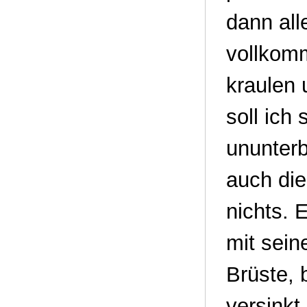
dann all
vollkom
kraulen 
soll ich
ununterb
auch die
nichts. 
mit sein
Brüste, 
versinkt