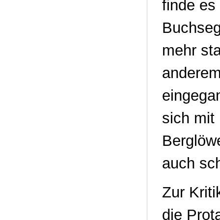
finde es
Buchsegm
mehr sta
anderem
eingega
sich mit
Berglöw
auch sch
Zur Krit
die Prot