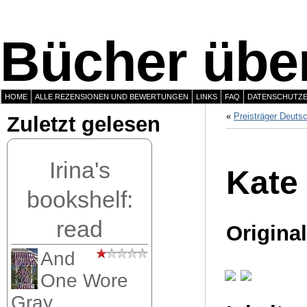
Bücher über
HOME
ALLE REZENSIONEN UND BEWERTUNGEN
LINKS
FAQ
DATENSCHUTZ
«
Preisträger Deutsc
Zuletzt gelesen
Irina's
Kate
bookshelf:
read
Origina
And
One Wore
Gray