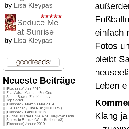
außerdem
by
Lisa Kleypas
Fußballm
Seduce Me
at Sunrise
einfach 
by
Lisa Kleypas
Fotos un
bleibt S
neuseelä
Neueste Beiträge
Leben e
[Flashback] Juni 2019
Ella Maise: Marriage For One
Sarina Bowen/Elle Kennedy:
Kommen
Top Secret
[Flashback] März bis Mai 2019
Elle Kennedy: The Risk (Briar U #2)
[Flashback] Februar 2019
Klang ja 
[Bücher aus der Hölle] A.M. Hargrove: From
Smoke to Flames (West Brothers #3)
[Flashback] Januar 2019