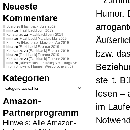
– zumind
Neueste
Humor. D
Kommentare
arrogant
SusiB
zu
[Flashback] Juni 2019
irina
zu
[Flashback] Juni 2019
Konstanze
zu
[Flashback] Juni 2019
Äußerlic
irina
zu
[Flashback] März bis Mai 2019
Elena
zu
[Flashback] März bis Mai 2019
irina
zu
[Flashback] Februar 2019
bzw. das
Konstanze
zu
[Flashback] Februar 2019
irina
zu
[Flashback] Februar 2019
Konstanze
zu
[Flashback] Februar 2019
irina
zu
[Bücher aus der Hölle] A.M. Hargrove:
Beziehun
From Smoke to Flames (West Brothers #3)
Kategorien
stellt. B
Kategorien
lesen – 
Amazon-
im Lauf
Partnerprogramm
Notwendi
Hinweis: Alle Amazon-