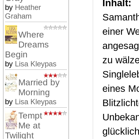
Inhalt:
by
Heather
Graham
Samantha
einer We
Where
Dreams
angesag
Begin
zu wälze
by
Lisa Kleypas
Singlele
Married by
eines Mo
Morning
by
Lisa Kleypas
Blitzlic
Tempt
Unbekann
Me at
glücklic
Twilight