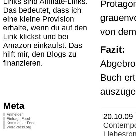
Links sind Affiliate-Links.
Protagon
Das bedeutet, dass ich
grauenvo
eine kleine Provision
erhalte, wenn du auf den
von dem
Link klickst und bei
Amazon einkaufst. Das
Fazit:
hilft mir, den Blogs zu
Abgebroc
finanzieren.
Buch ert
auszuge
Meta
20.10.09 
Anmelden
Eintrags-Feed
Contemp
Kommentar-Feed
WordPress.org
Liebesro