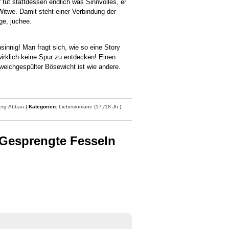
r tut stattdessen endlich was Sinnvolles, er
Witwe. Damit steht einer Verbindung der
ge, juchee.
nnig! Man fragt sich, wie so eine Story
irklich keine Spur zu entdecken! Einen
 weichgespülter Bösewicht ist wie andere.
berg-Abbau
|
Kategorien:
Liebesromane (17./18 Jh.),
 Gesprengte Fesseln