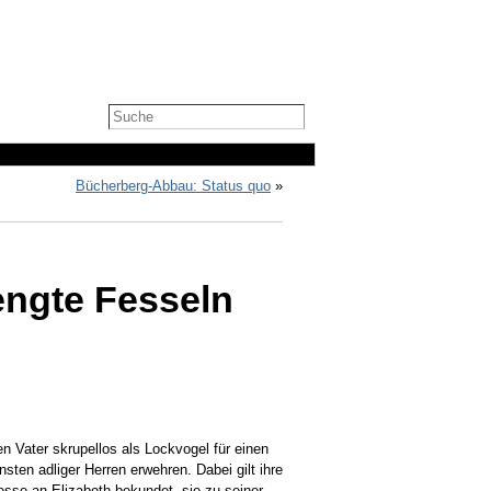
Bücherberg-Abbau: Status quo
»
engte Fesseln
n Vater skrupellos als Lockvogel für einen
sten adliger Herren erwehren. Dabei gilt ihre
resse an Elizabeth bekundet, sie zu seiner