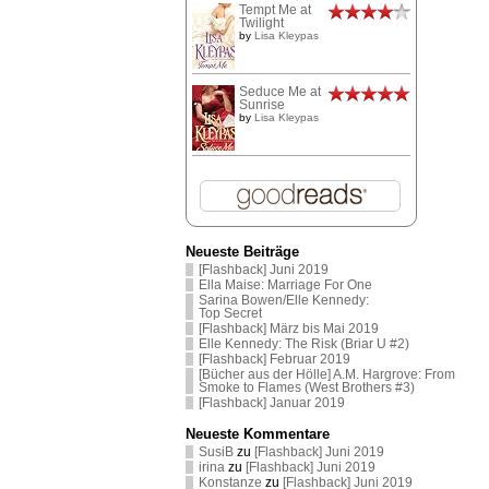
Tempt Me at
Twilight
by
Lisa Kleypas
Seduce Me at
Sunrise
by
Lisa Kleypas
Neueste Beiträge
[Flashback] Juni 2019
Ella Maise: Marriage For One
Sarina Bowen/Elle Kennedy:
Top Secret
[Flashback] März bis Mai 2019
Elle Kennedy: The Risk (Briar U #2)
[Flashback] Februar 2019
[Bücher aus der Hölle] A.M. Hargrove: From
Smoke to Flames (West Brothers #3)
[Flashback] Januar 2019
Neueste Kommentare
SusiB
zu
[Flashback] Juni 2019
irina
zu
[Flashback] Juni 2019
Konstanze
zu
[Flashback] Juni 2019