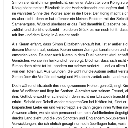
Simon sie nämlich nur geehelicht, um einen Adelstitel vom König zu er
König höchstselbst Elizabeth in der Hochzeitsnacht entjungfern darf. 
im wahrsten Sinne des Wortes aber in die Hose: Der König macht sich
es aber nicht, denn er hat offenbar ein kleines Problem mit der Selbs
Samenerguss. Wütend überlässt er das Feld daraufhin Elizabeths be
zuführt und die Ehe vollzieht – zu deren Glück es nur noch fehlt, dass
mit ihm
und
dem König in Aussicht stellt.
Als Kieran erfährt, dass Simon Elizabeth verkauft hat, ist er außer s
diesem Moment auf, sodass Kieran seinen Zorn gut kanalisieren und 
ermorden kann. Da aber auch Kieran in dem Duell verletzt wird, schafft
Gemächer, wo sie ihn heilkundlich versorgt. Blöd nur, dass sich nicht 
Simon doch nicht tot ist, sondern nur schwer verletzt – und zu allem 
von den Toten auf. Aus Gründen, die wohl nur die Autorin selbst verste
Simon über die Vorfälle schweigt und Elizabeth zurück aufs Land muss 
Doch während Elizabeth ihre neu gewonnene Freheit genießt, ringt Ki
dem Wundfieber und liegt im Sterben. Alarmiert von seinem Freund, ei
ihm. Gottlob erwacht er schließlich, denn nicht nur Elizabeth braucht i
erkärt. Sobald der Rebell wieder einigermaßen bei Kräften ist, führt er
körperlichen Liebe ein und verschleppt sie dann gegen ihren Willen nac
Anwesen allein, wo sie sich permanent um sein Wohlbefinden ängstig
durchs Land zieht und die von Schotten und Engländern okkupierten 
Verwicklungen, die ich ehrlich gesagt nur noch überflogen habe, weils m