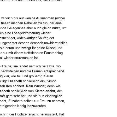
 wirklich bis auf wenige Ausnahmen (wobei
 fiesen irischen Rebellen zu tun, der eine
tende Gelegenheit aber auch gleich nutzt, um
en eine Lösegeldforderung wieder
hsüchtiger, widerwärtiger Säufer, der
er ungeachtet dessen dennoch unwiderstehlich
 sie heran und zwingt ihr seine Küsse und
ar nur mit einem treffsicheren Faustschlag
l wieder sturztrunken ist.
e Traufe, sie landet nämlich bei Hofe, wo
r nachsteigen und die Frauen entsprechend
g klar, wie toll und großartig Kieran
ligt Elizabeth schließlich ein, Simon
bten Iren erinnert. Kein Wunder, denn wie
zabeth schließlich von Kieran erfährt, der
haft gemischt hat und sie nun eindringlich
acht, Elizabeth selbst zur Frau zu nehmen,
hsteigenden König loszuwerden.
sich in der Hochzeitsnacht herausstellt, hat