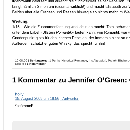
irgendwann geläutert und erkennt die Sinnlosigkeit seiner Rebellion. E
bringt nämlich Simon um (diesmal wirklich!) und macht Elizabeth zur 
Beiden über alle Grenzen und Rassen hinweg also nichts mehr im We
Wertung:
1/15 – Wie die Zusammenfassung wohl deutlich macht: Total schwachsi
unter dem Label »Ullstein
Romantik
« laufen kann; von Romantik war w
Gnadenpunkt gibts für den irischen Rebellen, der immerhin nicht so n
Außerdem schätzt er guten Whisky, das spricht für ihn!
15.08.09 |
Schlagworte:
1 Punkt
,
Historical Romance
,
Ins Altpapier!
,
Projekt Bücher
Note 5
|
1 Kommentar
1 Kommentar zu Jennifer O’Green:
holly
15. August 2009 um 18:56
· Antworten
*beömmel*