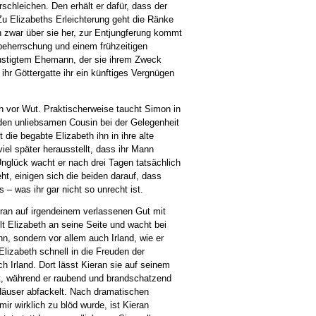
schleichen. Den erhält er dafür, dass der
Zu Elizabeths Erleichterung geht die Ränke
 zwar über sie her, zur Entjungferung kommt
tbeherrschung und einem frühzeitigen
lustigtem Ehemann, der sie ihrem Zweck
 ihr Göttergatte ihr ein künftiges Vergnügen
ich vor Wut. Praktischerweise taucht Simon in
den unliebsamen Cousin bei der Gelegenheit
 die begabte Elizabeth ihn in ihre alte
viel später herausstellt, dass ihr Mann
Unglück wacht er nach drei Tagen tatsächlich
ht, einigen sich die beiden darauf, dass
– was ihr gar nicht so unrecht ist.
eran auf irgendeinem verlassenen Gut mit
lt Elizabeth an seine Seite und wacht bei
hn, sondern vor allem auch Irland, wie er
 Elizabeth schnell in die Freuden der
h Irland. Dort lässt Kieran sie auf seinem
t, während er raubend und brandschatzend
Häuser abfackelt. Nach dramatischen
ir wirklich zu blöd wurde, ist Kieran