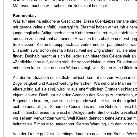
Mätresse machen will, scheint ihr Schicksal besiegelt…
Kommentar:
Was für eine hanebüchene Geschichte! Diese 80er-Liebesromane sind
mir gerade keine einfällt) unerträglich. Diesmal haben wir es mit einem
junge englische Adlige nach einem Kutschenunfall rettet, die sich bie
sie dann zunächst mal auf seinem Anwesen festzuhalten und erst geg
freizulassen. Kieran entpuppt sich als verkommener, patriotischer, rac
Elizabeth zwar schon deshalb hasst, weil sie Engländerin ist, sie ab
findet. Deshalb macht er sich bei jeder sich bietenden Gelegenheit an
»Zärtlichkeiten« auf, denen sich die schöne Naive in einer Situation g
entziehen kann – der deshalb Wirkung zeigt, weil Kieran zum Glück ma
Als der Ire Elizabeth schließlich freilässt, kommt sie vom Regen in di
Zügellosigkeit und Ausschweifung herrschen. Während alle Männer ih
eifersüchtig auf sie sind, wird ihr aus unerfindlichen Gründen schlagarti
eigentlich war. Doch um sich den Avancen des Königs zu entziehen, wil
Bagenal zu heiraten, obwohl – oder gerade weil – er sie an ihren gelie
sich herausstellt, ist Simon der Cousin des irischen Rebellen – wie Eli
sich in Gestalt eines italienischen Adligen unter die höfische Gesellsc
vor seinem Verwandten warnt. Weil Kieran dennoch keine Anstalten m
heiratet sie Simon also ungeachtet Kierans Warnung, um den ihr nac
Von der Traufe gerät sie allerdings daraufhin quasi in die Sinflut: Wie 