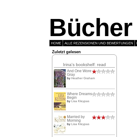
Bücher 
HOME
ALLE REZENSIONEN UND BEWERTUNGEN
Zuletzt gelesen
Irina's bookshelf: read
And One Wore
Gray
by
Heather Graham
Where Dreams
Begin
by
Lisa Kleypas
Married by
Morning
by
Lisa Kleypas