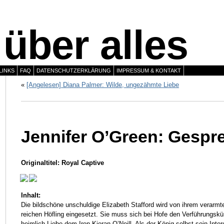
über alles
LINKS
FAQ
DATENSCHUTZERKLÄRUNG
IMPRESSUM & KONTAKT
«
[Angelesen] Diana Palmer: Wilde, ungezähmte Liebe
Jennifer O’Green: Gespr
Originaltitel: Royal Captive
Inhalt:
Die bildschöne unschuldige Elizabeth Stafford wird von ihrem verarmte
reichen Höfling eingesetzt. Sie muss sich bei Hofe den Verführungskün
heimlich Liebe dem Iren Kieran O’Neill. Als der König selbst sein Inte