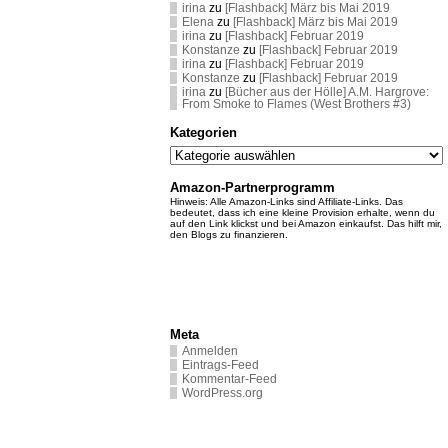
irina
zu
[Flashback] März bis Mai 2019
Elena
zu
[Flashback] März bis Mai 2019
irina
zu
[Flashback] Februar 2019
Konstanze
zu
[Flashback] Februar 2019
irina
zu
[Flashback] Februar 2019
Konstanze
zu
[Flashback] Februar 2019
irina
zu
[Bücher aus der Hölle] A.M. Hargrove:
From Smoke to Flames (West Brothers #3)
Kategorien
Kategorien
Amazon-Partnerprogramm
Hinweis: Alle Amazon-Links sind Affiliate-Links. Das
bedeutet, dass ich eine kleine Provision erhalte, wenn du
auf den Link klickst und bei Amazon einkaufst. Das hilft mir,
den Blogs zu finanzieren.
Meta
Anmelden
Eintrags-Feed
Kommentar-Feed
WordPress.org