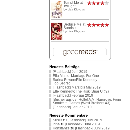
Tempt Me at
Twilight
by
Lisa Kleypas
Seduce Me at
Sunrise
by
Lisa Kleypas
Neueste Beiträge
[Flashback] Juni 2019
Ella Maise: Marriage For One
Sarina Bowen/Elle Kennedy:
Top Secret
[Flashback] März bis Mai 2019
Elle Kennedy: The Risk (Briar U #2)
[Flashback] Februar 2019
[Bücher aus der Hölle] A.M. Hargrove: From
Smoke to Flames (West Brothers #3)
[Flashback] Januar 2019
Neueste Kommentare
SusiB
zu
[Flashback] Juni 2019
irina
zu
[Flashback] Juni 2019
Konstanze
zu
[Flashback] Juni 2019