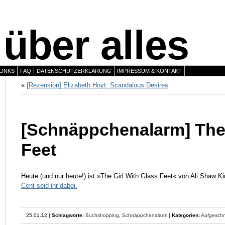
über alles
LINKS
FAQ
DATENSCHUTZERKLÄRUNG
IMPRESSUM & KONTAKT
«
[Rezension] Elizabeth Hoyt: Scandalous Desires
[Schnäppchenalarm] The 
Feet
Heute (und nur heute!) ist »The Girl With Glass Feet« von Ali Shaw 
Cent seid ihr dabei.
25.01.12 |
Schlagworte:
Buchshopping
,
Schnäppchenalarm
|
Kategorien:
Aufgeschna