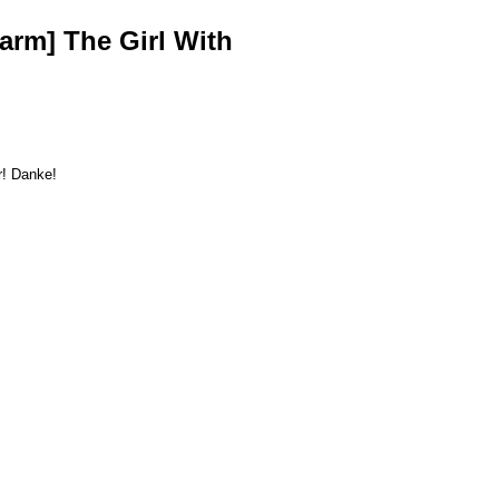
rm] The Girl With
r! Danke!