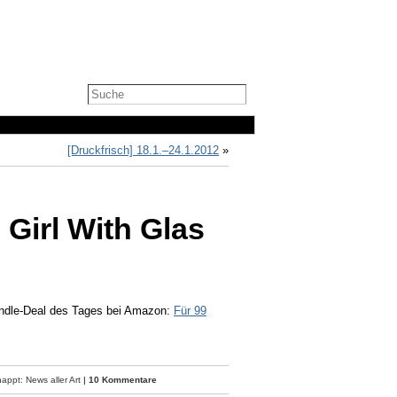
[Druckfrisch] 18.1.–24.1.2012
»
Girl With Glas
Kindle-Deal des Tages bei Amazon:
Für 99
ppt: News aller Art
|
10 Kommentare