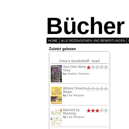
Bücher 
HOME
ALLE REZENSIONEN UND BEWERTUNGEN
Zuletzt gelesen
Irina's bookshelf: read
And One Wore
Gray
by
Heather Graham
Where Dreams
Begin
by
Lisa Kleypas
Married by
Morning
by
Lisa Kleypas