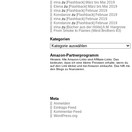
irina
zu
[Flashback] März bis Mai 2019
Elena
zu
[Flashback] März bis Mai 2019
irina
zu
[Flashback] Februar 2019
Konstanze
zu
[Flashback] Februar 2019
irina
zu
[Flashback] Februar 2019
Konstanze
zu
[Flashback] Februar 2019
irina
zu
[Bücher aus der Hölle] A.M. Hargrove:
From Smoke to Flames (West Brothers #3)
Kategorien
Kategorien
Amazon-Partnerprogramm
Hinweis: Alle Amazon-Links sind Affiliate-Links. Das
bedeutet, dass ich eine kleine Provision erhalte, wenn du
auf den Link klickst und bei Amazon einkaufst. Das hilft mir,
den Blogs zu finanzieren.
Meta
Anmelden
Eintrags-Feed
Kommentar-Feed
WordPress.org