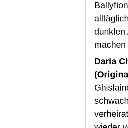
Ballyfio
alltägli
dunklen
machen v
Daria C
(Origin
Ghislain
schwach
verheira
wieder v