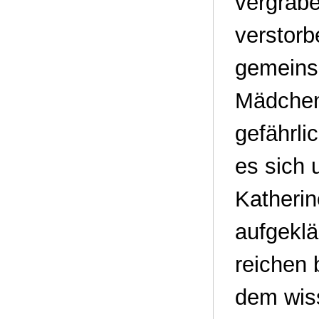
vergrab
verstor
gemeinsa
Mädchens
gefährli
es sich 
Katherin
aufgeklä
reichen 
dem wis