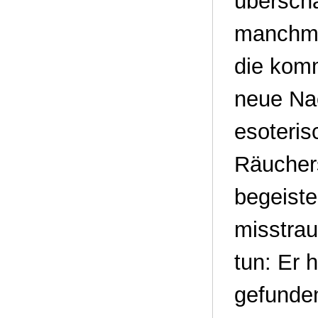
übersch
manchma
die komm
neue Nac
esoteris
Räucher
begeiste
misstrau
tun: Er 
gefunde