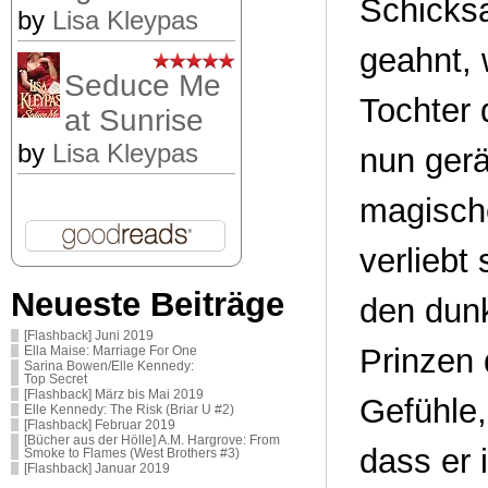
Schicksa
by
Lisa Kleypas
geahnt, 
Seduce Me
Tochter
at Sunrise
by
Lisa Kleypas
nun gerä
magische
verliebt
Neueste Beiträge
den dun
[Flashback] Juni 2019
Prinzen 
Ella Maise: Marriage For One
Sarina Bowen/Elle Kennedy:
Top Secret
[Flashback] März bis Mai 2019
Gefühle,
Elle Kennedy: The Risk (Briar U #2)
[Flashback] Februar 2019
[Bücher aus der Hölle] A.M. Hargrove: From
dass er 
Smoke to Flames (West Brothers #3)
[Flashback] Januar 2019