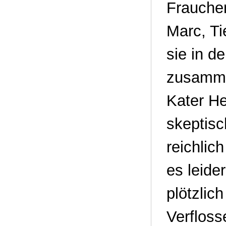
Frauchen
Marc, Ti
sie in d
zusammen
Kater He
skeptisc
reichlic
es leide
plötzlic
Verfloss