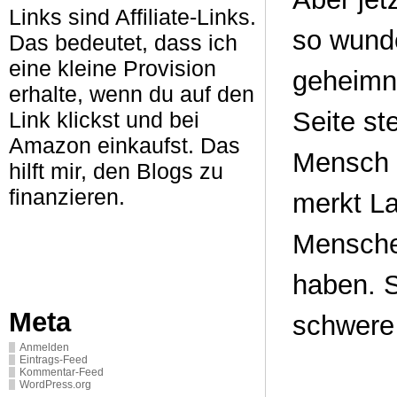
Links sind Affiliate-Links.
so wunde
Das bedeutet, dass ich
eine kleine Provision
geheimni
erhalte, wenn du auf den
Seite ste
Link klickst und bei
Amazon einkaufst. Das
Mensch s
hilft mir, den Blogs zu
finanzieren.
merkt Lau
Menschen
haben. S
Meta
schwere
Anmelden
Eintrags-Feed
Kommentar-Feed
WordPress.org