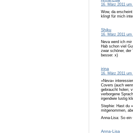
16. März 2011 um
Wow, da erscheint 
klingt für mich in
Shiku
16. März 2011 um
Neva werd ich mir 
Hab schon viel Gut
zwar schöner, der 
besser. x)
irina
16. März 2011 um
»Neva« interessier
Covers (auch wenn 
gebraucht holen; v
verborgene Sprach
irgendwie lustig kli
Stephie: Hast du 
mitgenommen, aber
Anna-Lisa: So ein
Anna-Lisa