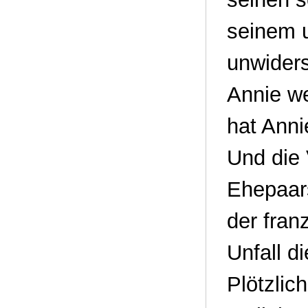
seinem u
unwiders
Annie we
hat Anni
Und die 
Ehepaar
der fran
Unfall d
Plötzlic