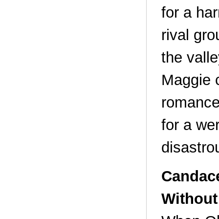
for a har
rival gr
the vall
Maggie c
romance 
for a we
disastrou
Candace
Without