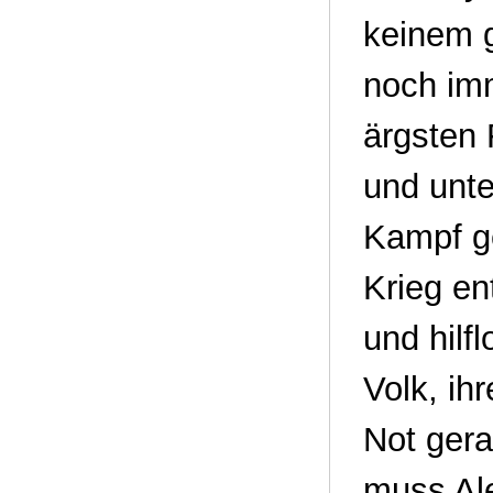
keinem g
noch imm
ärgsten 
und unte
Kampf g
Krieg en
und hilf
Volk, ih
Not gera
muss Ale