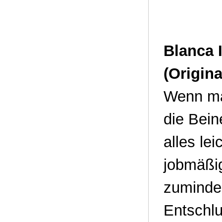
Blanca 
(Origin
Wenn ma
die Bei
alles le
jobmäßi
zumindes
Entschlu