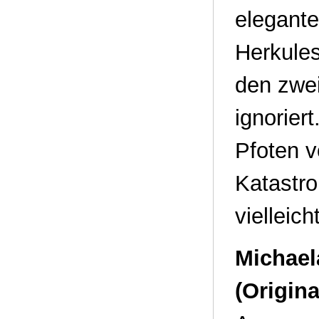
elegante
Herkules
den zwei
ignorier
Pfoten v
Katastr
vielleic
Michael
(Origin