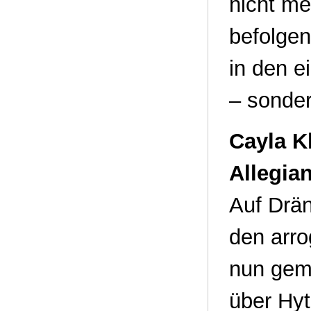
nicht me
befolgen
in den e
– sonder
Cayla Kl
Allegia
Auf Drän
den arro
nun gem
über Hyt