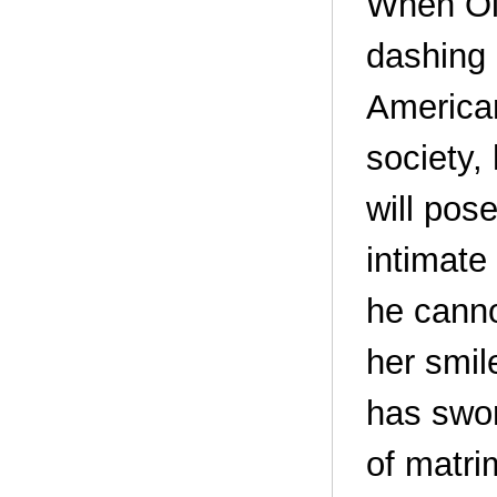
When Oli
dashing 
America
society,
will pos
intimate 
he canno
her smil
has swor
of matri