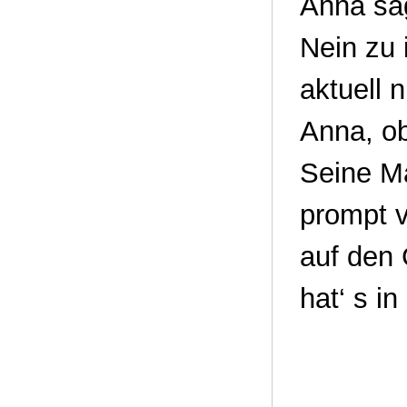
Anna sag
Nein zu 
aktuell 
Anna, ob 
Seine M
prompt v
auf den 
hat‘ s i