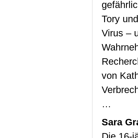
gefährl
Tory und
Virus – 
Wahrnehm
Recherc
von Kath
Verbrech
…
Sara Gr
Die 16-j