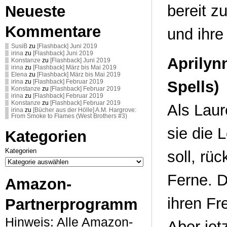
bereit z
Neueste
Kommentare
und ihre
SusiB
zu
[Flashback] Juni 2019
irina
zu
[Flashback] Juni 2019
Aprilynn
Konstanze
zu
[Flashback] Juni 2019
irina
zu
[Flashback] März bis Mai 2019
Elena
zu
[Flashback] März bis Mai 2019
Spells)
irina
zu
[Flashback] Februar 2019
Konstanze
zu
[Flashback] Februar 2019
irina
zu
[Flashback] Februar 2019
Konstanze
zu
[Flashback] Februar 2019
Als Laur
irina
zu
[Bücher aus der Hölle] A.M. Hargrove:
From Smoke to Flames (West Brothers #3)
sie die 
Kategorien
Kategorien
soll, rü
Ferne. D
Amazon-
ihren Fr
Partnerprogramm
Hinweis: Alle Amazon-
Aber jetz