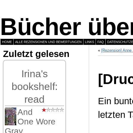
Bücher über
HOME
ALLE REZENSIONEN UND BEWERTUNGEN
LINKS
FAQ
DATENSCHUTZ
«
[Rezension] Anne 
Zuletzt gelesen
Irina's
[Druc
bookshelf:
read
Ein bun
And
letzten 
One Wore
Gray