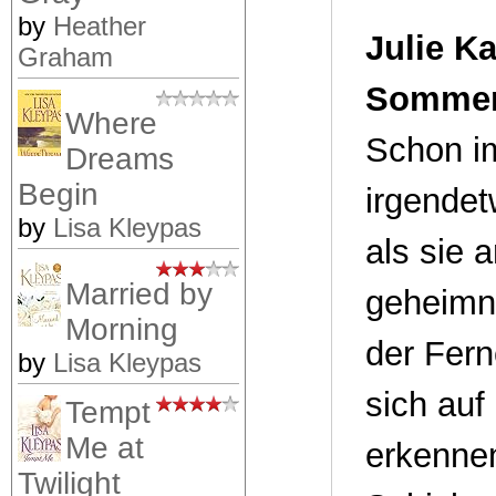
by
Heather
Julie K
Graham
Sommern
Where
Schon i
Dreams
Begin
irgendet
by
Lisa Kleypas
als sie 
Married by
geheimni
Morning
der Fern
by
Lisa Kleypas
sich auf
Tempt
Me at
erkennen
Twilight