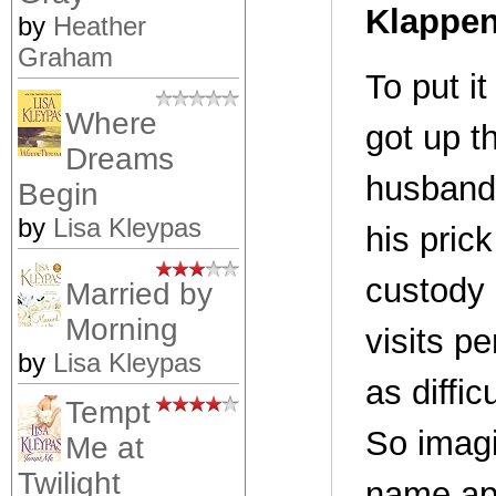
Klappen
by
Heather
Graham
To put it
Where
got up t
Dreams
husband,
Begin
by
Lisa Kleypas
his pric
custody
Married by
Morning
visits p
by
Lisa Kleypas
as diffi
Tempt
So imagi
Me at
Twilight
name app