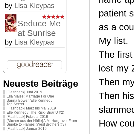
by
Lisa Kleypas
patient 
Seduce Me
as a cou
at Sunrise
My list.
by
Lisa Kleypas
The firs
lost my 
Then my 
Neueste Beiträge
[Flashback] Juni 2019
Then his
Ella Maise: Marriage For One
Sarina Bowen/Elle Kennedy:
Top Secret
slammed 
[Flashback] März bis Mai 2019
Elle Kennedy: The Risk (Briar U #2)
[Flashback] Februar 2019
How coul
[Bücher aus der Hölle] A.M. Hargrove: From
Smoke to Flames (West Brothers #3)
[Flashback] Januar 2019