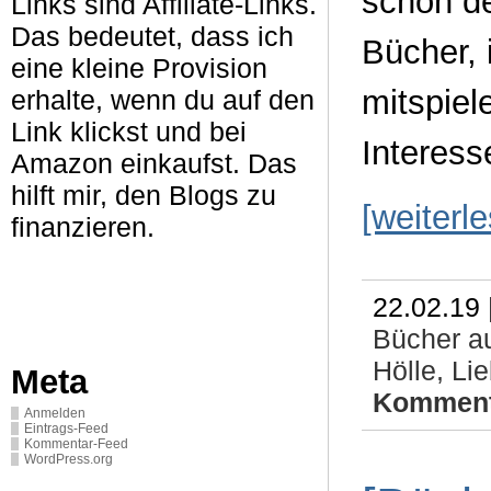
schon de
Links sind Affiliate-Links.
Das bedeutet, dass ich
Bücher, 
eine kleine Provision
mitspiel
erhalte, wenn du auf den
Link klickst und bei
Interess
Amazon einkaufst. Das
hilft mir, den Blogs zu
[weiterl
finanzieren.
22.02.19 
Bücher au
Hölle,
Li
Meta
Komment
Anmelden
Eintrags-Feed
Kommentar-Feed
WordPress.org