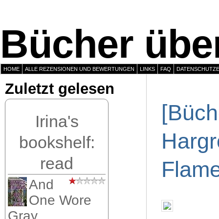
Bücher über
HOME
ALLE REZENSIONEN UND BEWERTUNGEN
LINKS
FAQ
DATENSCHUTZ
Zuletzt gelesen
[Büch
Irina's
Hargr
bookshelf:
read
Flame
And
One Wore
Gray