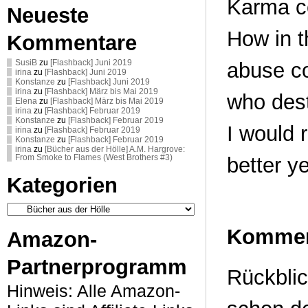
Karma co
Neueste
How in t
Kommentare
abuse co
SusiB
zu
[Flashback] Juni 2019
irina
zu
[Flashback] Juni 2019
Konstanze
zu
[Flashback] Juni 2019
irina
zu
[Flashback] März bis Mai 2019
who dest
Elena
zu
[Flashback] März bis Mai 2019
irina
zu
[Flashback] Februar 2019
Konstanze
zu
[Flashback] Februar 2019
I would 
irina
zu
[Flashback] Februar 2019
Konstanze
zu
[Flashback] Februar 2019
irina
zu
[Bücher aus der Hölle] A.M. Hargrove:
better ye
From Smoke to Flames (West Brothers #3)
Kategorien
Kategorien
Kommen
Amazon-
Partnerprogramm
Rückblic
Hinweis: Alle Amazon-