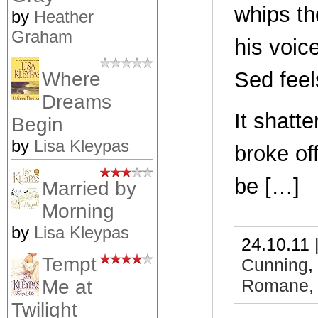
whips th
by
Heather
Graham
his voic
Sed feel
Where
Dreams
It shatt
Begin
by
Lisa Kleypas
broke of
be […]
Married by
Morning
by
Lisa Kleypas
24.10.11 
Tempt
Cunning
,
Romane
Me at
Twilight