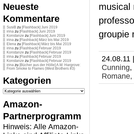
musical
Neueste
Kommentare
professo
SusiB
zu
[Flashback] Juni 2019
groupie 
irina
zu
[Flashback] Juni 2019
Konstanze
zu
[Flashback] Juni 2019
irina
zu
[Flashback] März bis Mai 2019
Elena
zu
[Flashback] März bis Mai 2019
irina
zu
[Flashback] Februar 2019
Konstanze
zu
[Flashback] Februar 2019
24.08.11 
irina
zu
[Flashback] Februar 2019
Konstanze
zu
[Flashback] Februar 2019
Cunning
,
irina
zu
[Bücher aus der Hölle] A.M. Hargrove:
From Smoke to Flames (West Brothers #3)
Romane
Kategorien
Kategorien
Amazon-
Partnerprogramm
Hinweis: Alle Amazon-