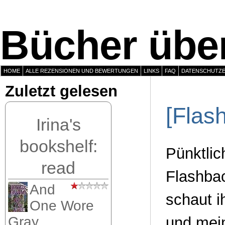
Bücher über
HOME
ALLE REZENSIONEN UND BEWERTUNGEN
LINKS
FAQ
DATENSCHUTZ
Zuletzt gelesen
[Flas
Irina's
bookshelf:
Pünktlic
read
Flashbac
And
schaut i
One Wore
und mein
Gray