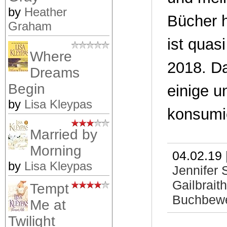
by
Heather
Bücher h
Graham
ist quas
Where
2018. Da
Dreams
Begin
einige 
by
Lisa Kleypas
konsumi
Married by
Morning
04.02.19 
by
Lisa Kleypas
Jennifer
Gailbraith
Tempt
Buchbew
Me at
Twilight