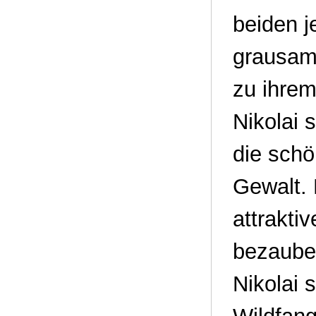
beiden j
grausame
zu ihrem
Nikolai 
die schö
Gewalt. 
attrakti
bezauber
Nikolai 