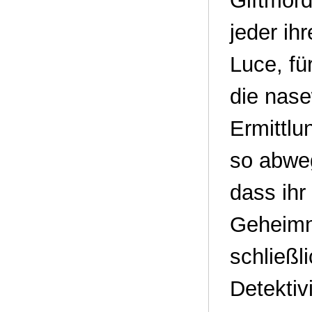
Giftmord
jeder ih
Luce, fü
die nase
Ermittlu
so abweg
dass ihr
Geheimni
schließli
Detektiv