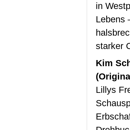
in Westp
Lebens –
halsbrec
starker 
Kim Sch
(Origin
Lillys F
Schauspi
Erbschaf
Drehbuch