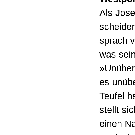
Als Jos
scheiden
sprach v
was sein
»Unüberb
es unüb
Teufel h
stellt s
einen Na