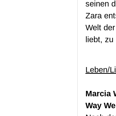
seinen 
Zara ents
Welt de
liebt, z
Leben/Li
Marcia W
Way We