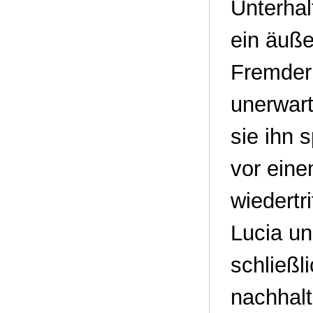
Unterhal
ein äuße
Fremder 
unerwarte
sie ihn 
vor eine
wiedertr
Lucia un
schließl
nachhal