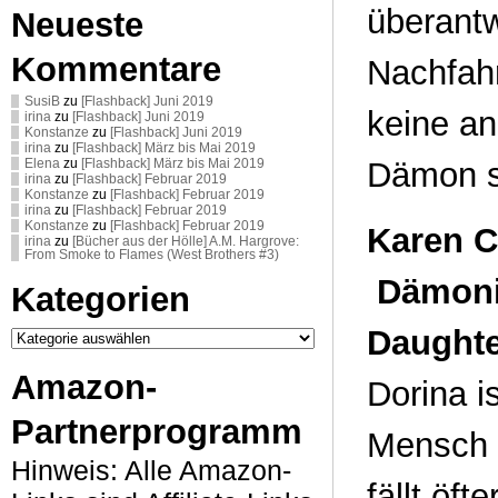
überant
Neueste
Kommentare
Nachfahr
SusiB
zu
[Flashback] Juni 2019
keine an
irina
zu
[Flashback] Juni 2019
Konstanze
zu
[Flashback] Juni 2019
irina
zu
[Flashback] März bis Mai 2019
Dämon st
Elena
zu
[Flashback] März bis Mai 2019
irina
zu
[Flashback] Februar 2019
Konstanze
zu
[Flashback] Februar 2019
irina
zu
[Flashback] Februar 2019
Konstanze
zu
[Flashback] Februar 2019
Karen C
irina
zu
[Bücher aus der Hölle] A.M. Hargrove:
From Smoke to Flames (West Brothers #3)
Dämonis
Kategorien
Kategorien
Daughte
Amazon-
Dorina i
Partnerprogramm
Mensch 
Hinweis: Alle Amazon-
fällt öft