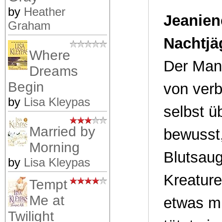
by
Heather
Jeanien
Graham
Nachtjä
Where
Der Man
Dreams
Begin
von verb
by
Lisa Kleypas
selbst ü
Married by
bewusst,
Morning
Blutsau
by
Lisa Kleypas
Kreature
Tempt
Me at
etwas mi
Twilight