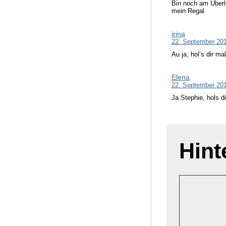
Bin noch am Überle
mein Regal
irina
22. September 20
Au ja, hol’s dir ma
Elena
22. September 20
Ja Stephie, hols di
Hint