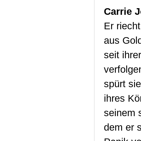
Carrie 
Er riech
aus Gol
seit ihr
verfolge
spürt si
ihres Kö
seinem s
dem er si