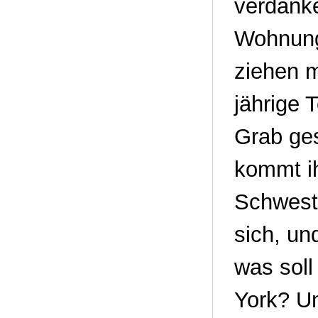
verdanke
Wohnung 
ziehen m
jährige 
Grab ges
kommt ih
Schweste
sich, un
was soll
York? Un