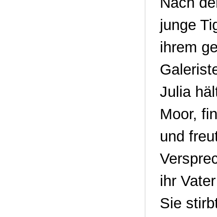
Nach dem
junge Ti
ihrem ge
Galerist
Julia häl
Moor, fi
und freu
Verspre
ihr Vate
Sie stir