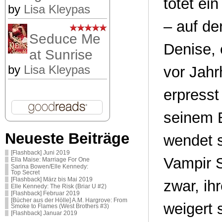
tötet ei
by
Lisa Kleypas
– auf de
Seduce Me
Denise,
at Sunrise
by
Lisa Kleypas
vor Jah
erpresst
seinem E
Neueste Beiträge
wendet s
[Flashback] Juni 2019
Vampir 
Ella Maise: Marriage For One
Sarina Bowen/Elle Kennedy:
Top Secret
[Flashback] März bis Mai 2019
zwar, ih
Elle Kennedy: The Risk (Briar U #2)
[Flashback] Februar 2019
[Bücher aus der Hölle] A.M. Hargrove: From
weigert
Smoke to Flames (West Brothers #3)
[Flashback] Januar 2019