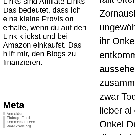
Links sind Affiliate-Links.
Das bedeutet, dass ich
Zornausb
eine kleine Provision
ungewöh
erhalte, wenn du auf den
Link klickst und bei
ihr Onke
Amazon einkaufst. Das
hilft mir, den Blogs zu
entkomm
finanzieren.
aussehe
zusamme
zwar Tod
Meta
lieber a
Anmelden
Eintrags-Feed
Onkel Dr
Kommentar-Feed
WordPress.org