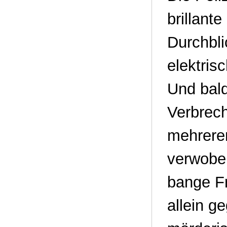
brillant
Durchbli
elektris
Und bald
Verbrech
mehreren
verwoben
bange Fr
allein g