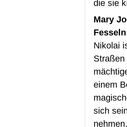
die sie 
Mary Jo
Fesseln
Nikolai 
Straßen 
mächtig
einem Be
magische
sich sei
nehmen. 