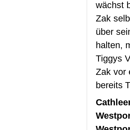
wächst b
Zak selb
über sei
halten, 
Tiggys V
Zak vor
bereits 
Cathlee
Westpor
Westpor