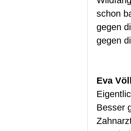
Wildfang
schon ba
gegen di
gegen d
Eva Völ
Eigentli
Besser g
Zahnarzt