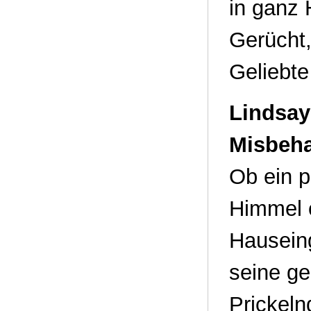
in ganz 
Gerücht,
Geliebte 
Lindsay
Misbeha
Ob ein p
Himmel o
Hauseing
seine g
Prickeln