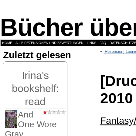
Bücher über
HOME
ALLE REZENSIONEN UND BEWERTUNGEN
LINKS
FAQ
DATENSCHUTZ
«
[Rezension] Leon
Zuletzt gelesen
Irina's
[Dru
bookshelf:
2010
read
And
Fantasy
One Wore
Gray