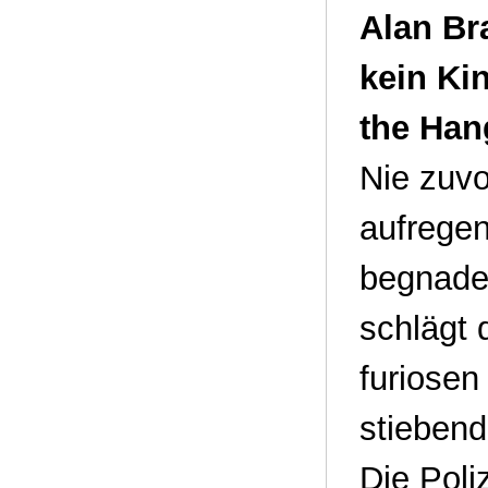
Alan Bra
kein Ki
the Han
Nie zuvo
aufregen
begnade
schlägt 
furiosen
stiebend
Die Poli