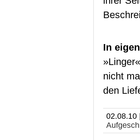
ihrer Se
Beschre
In eige
»Linger«
nicht ma
den Lief
02.08.10 
Aufgeschn