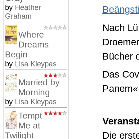
by
Heather
Beängst
Graham
Nach Lü
Where
Droemer 
Dreams
Begin
Bücher d
by
Lisa Kleypas
Das Cove
Married by
Panem« 
Morning
by
Lisa Kleypas
Tempt
Veranst
Me at
Die ers
Twilight