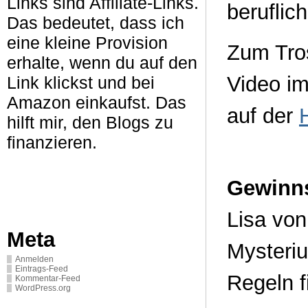
Links sind Affiliate-Links.
beruflic
Das bedeutet, dass ich
eine kleine Provision
Zum Tros
erhalte, wenn du auf den
Video im
Link klickst und bei
Amazon einkaufst. Das
auf der
hilft mir, den Blogs zu
finanzieren.
Gewinns
Lisa von
Meta
Mysteriu
Anmelden
Eintrags-Feed
Regeln 
Kommentar-Feed
WordPress.org