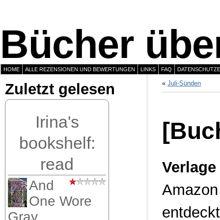
Bücher über
HOME
ALLE REZENSIONEN UND BEWERTUNGEN
LINKS
FAQ
DATENSCHUTZ
«
Juli-Sünden
Zuletzt gelesen
Irina's
[Buch
bookshelf:
read
Verlage
And
Amazon h
One Wore
entdeckt
Gray