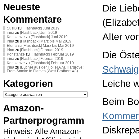
Neueste
Die Lie
Kommentare
(Elizabe
SusiB
zu
[Flashback] Juni 2019
irina
zu
[Flashback] Juni 2019
Alter vo
Konstanze
zu
[Flashback] Juni 2019
irina
zu
[Flashback] März bis Mai 2019
Elena
zu
[Flashback] März bis Mai 2019
irina
zu
[Flashback] Februar 2019
Die Öste
Konstanze
zu
[Flashback] Februar 2019
irina
zu
[Flashback] Februar 2019
Konstanze
zu
[Flashback] Februar 2019
Schwaig
irina
zu
[Bücher aus der Hölle] A.M. Hargrove:
From Smoke to Flames (West Brothers #3)
Leiche w
Kategorien
Kategorien
Beim Boe
Amazon-
Kommen
Partnerprogramm
Diskrepa
Hinweis: Alle Amazon-