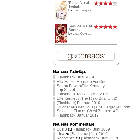
Tempt Me at
Twilight
by
Lisa Kleypas
Seduce Me at
Sunrise
by
Lisa Kleypas
Neueste Beiträge
[Flashback] Juni 2019
Ella Maise: Marriage For One
Sarina Bowen/Elle Kennedy:
Top Secret
[Flashback] März bis Mai 2019
Elle Kennedy: The Risk (Briar U #2)
[Flashback] Februar 2019
[Bücher aus der Hölle] A.M. Hargrove: From
Smoke to Flames (West Brothers #3)
[Flashback] Januar 2019
Neueste Kommentare
SusiB
zu
[Flashback] Juni 2019
irina
zu
[Flashback] Juni 2019
Konstanze
zu
[Flashback] Juni 2019