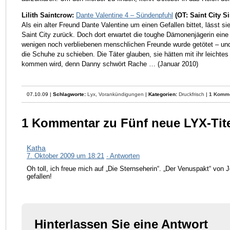
Lilith Saintcrow:
Dante Valentine 4 – Sündenpfuhl
(OT: Saint City S
Als ein alter Freund Dante Valentine um einen Gefallen bittet, lässt si
Saint City zurück. Doch dort erwartet die toughe Dämonenjägerin ein
wenigen noch verbliebenen menschlichen Freunde wurde getötet – un
die Schuhe zu schieben. Die Täter glauben, sie hätten mit ihr leichtes 
kommen wird, denn Danny schwört Rache … (Januar 2010)
07.10.09 |
Schlagworte:
Lyx
,
Vorankündigungen
|
Kategorien:
Druckfrisch
|
1 Komm
1 Kommentar zu Fünf neue LYX-Tite
Katha
7. Oktober 2009 um 18:21
· Antworten
Oh toll, ich freue mich auf „Die Sternseherin“. „Der Venuspakt“ von
gefallen!
Hinterlassen Sie eine Antwort