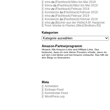
irina
zu
[Flashback] März bis Mai 2019
Elena
zu
[Flashback] März bis Mai 2019
irina
zu
[Flashback] Februar 2019
Konstanze
zu
[Flashback] Februar 2019
irina
zu
[Flashback] Februar 2019
Konstanze
zu
[Flashback] Februar 2019
irina
zu
[Bücher aus der Hölle] A.M. Hargrove:
From Smoke to Flames (West Brothers #3)
Kategorien
Kategorien
Amazon-Partnerprogramm
Hinweis: Alle Amazon-Links sind Affiliate-Links. Das
bedeutet, dass ich eine kleine Provision erhalte, wenn du
auf den Link klickst und bei Amazon einkaufst. Das hilft mir,
den Blogs zu finanzieren.
Meta
Anmelden
Eintrags-Feed
Kommentar-Feed
WordPress.org