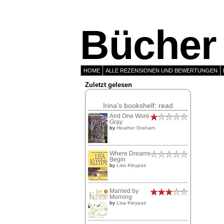
Bücher 
HOME
ALLE REZENSIONEN UND BEWERTUNGEN
Zuletzt gelesen
Irina's bookshelf: read
And One Wore
Gray
by
Heather Graham
Where Dreams
Begin
by
Lisa Kleypas
Married by
Morning
by
Lisa Kleypas