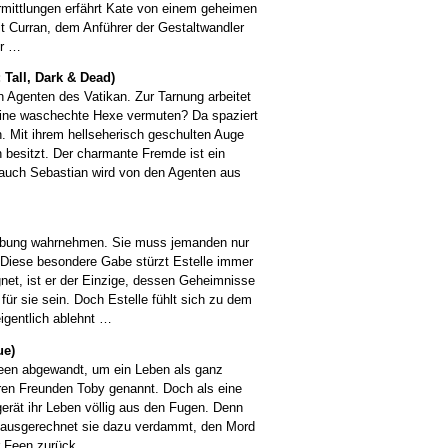
Ermittlungen erfährt Kate von einem geheimen
 Curran, dem Anführer der Gestaltwandler
ur …
 Tall, Dark & Dead)
n Agenten des Vatikan. Zur Tarnung arbeitet
eine waschechte Hexe vermuten? Da spaziert
. Mit ihrem hellseherisch geschulten Auge
n besitzt. Der charmante Fremde ist ein
 auch Sebastian wird von den Agenten aus
gebung wahrnehmen. Sie muss jemanden nur
 Diese besondere Gabe stürzt Estelle immer
gnet, ist er der Einzige, dessen Geheimnisse
 für sie sein. Doch Estelle fühlt sich zu dem
igentlich ablehnt …
ue)
Feen abgewandt, um ein Leben als ganz
hren Freunden Toby genannt. Doch als eine
gerät ihr Leben völlig aus den Fugen. Denn
er ausgerechnet sie dazu verdammt, den Mord
er Feen zurück …