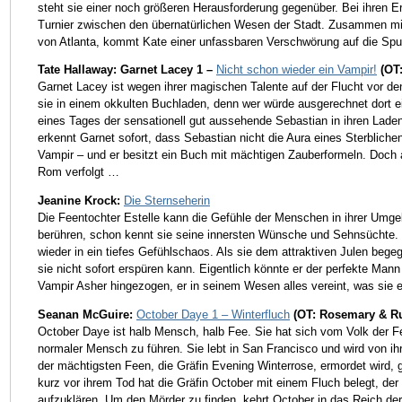
steht sie einer noch größeren Herausforderung gegenüber. Bei ihren 
Turnier zwischen den übernatürlichen Wesen der Stadt. Zusammen mit
von Atlanta, kommt Kate einer unfassbaren Verschwörung auf die Sp
Tate Hallaway: Garnet Lacey 1 –
Nicht schon wieder ein Vampir!
(OT:
Garnet Lacey ist wegen ihrer magischen Talente auf der Flucht vor de
sie in einem okkulten Buchladen, denn wer würde ausgerechnet dort 
eines Tages der sensationell gut aussehende Sebastian in ihren Laden
erkennt Garnet sofort, dass Sebastian nicht die Aura eines Sterbliche
Vampir – und er besitzt ein Buch mit mächtigen Zauberformeln. Doch
Rom verfolgt …
Jeanine Krock:
Die Sternseherin
Die Feentochter Estelle kann die Gefühle der Menschen in ihrer Um
berühren, schon kennt sie seine innersten Wünsche und Sehnsüchte.
wieder in ein tiefes Gefühlschaos. Als sie dem attraktiven Julen bege
sie nicht sofort erspüren kann. Eigentlich könnte er der perfekte Mann
Vampir Asher hingezogen, er in seinem Wesen alles vereint, was sie e
Seanan McGuire:
October Daye 1 – Winterfluch
(OT: Rosemary & R
October Daye ist halb Mensch, halb Fee. Sie hat sich vom Volk der 
normaler Mensch zu führen. Sie lebt in San Francisco und wird von i
der mächtigsten Feen, die Gräfin Evening Winterrose, ermordet wird, 
kurz vor ihrem Tod hat die Gräfin October mit einem Fluch belegt, d
aufzuklären. Um den Mörder zu finden, kehrt October in das Reich d