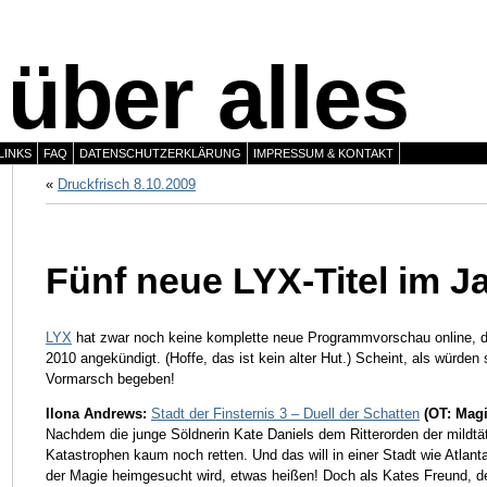
über alles
LINKS
FAQ
DATENSCHUTZERKLÄRUNG
IMPRESSUM & KONTAKT
«
Druckfrisch 8.10.2009
Fünf neue LYX-Titel im J
LYX
hat zwar noch keine komplette neue Programmvorschau online, daf
2010 angekündigt. (Hoffe, das ist kein alter Hut.) Scheint, als würde
Vormarsch begeben!
Ilona Andrews:
Stadt der Finsternis 3 – Duell der Schatten
(OT: Magi
Nachdem die junge Söldnerin Kate Daniels dem Ritterorden der mildtätig
Katastrophen kaum noch retten. Und das will in einer Stadt wie Atlan
der Magie heimgesucht wird, etwas heißen! Doch als Kates Freund, de