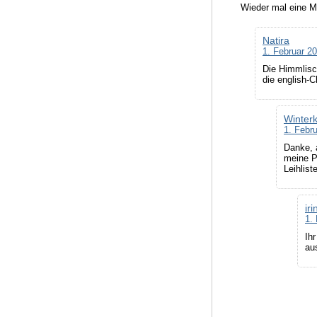
Wieder mal eine M
Natira
1. Februar 2
Die Himmlisc
die english-
Winter
1. Febr
Danke, 
meine P
Leihlist
iri
1.
Ih
au