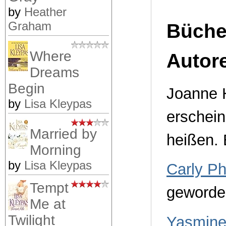
by
Heather
Graham
Büche
Where
Autor
Dreams
Begin
Joanne H
by
Lisa Kleypas
erschei
Married by
heißen. 
Morning
by
Lisa Kleypas
Carly Phi
Tempt
geworde
Me at
Twilight
Yasmine