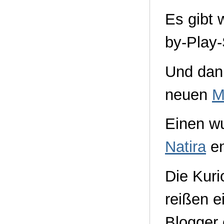
Es gibt 
by-Play-
Und dann
neuen
M
Einen w
Natira
en
Die Kur
reißen e
Blogger