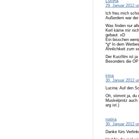
Lucina
29. Januar 2012 u
Ich freu mich scho
Außerdem war der 
Was finden nur all
Kerl käme mir nich
gebaut. xD
Ein bisschen wenig
*g* In dem Werbes
Ähnlichkeit zum s
Der Kurzfilm ist ja
Besonders die OP w
irina
30. Januar 2012 u
Lucina: Auf den So
Oh, stimmt ja, du 
Muskelprotz auch 
arg ist.)
natira
30. Januar 2012 u
Danke fürs Verlinke