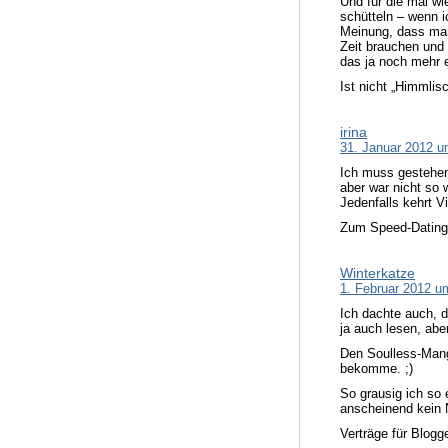
Und für die mal w
schütteln – wenn 
Meinung, dass man
Zeit brauchen und
das ja noch mehr 
Ist nicht „Himmlis
irina
31. Januar 2012 u
Ich muss gestehen
aber war nicht so 
Jedenfalls kehrt V
Zum Speed-Dating:
Winterkatze
1. Februar 2012 u
Ich dachte auch, d
ja auch lesen, aber
Den Soulless-Mang
bekomme. ;)
So grausig ich so 
anscheinend kein
Verträge für Blog