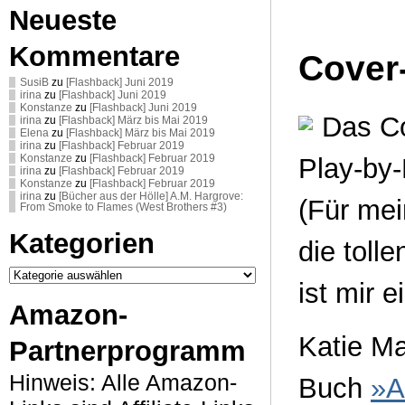
Neueste
Kommentare
Cover-
SusiB
zu
[Flashback] Juni 2019
irina
zu
[Flashback] Juni 2019
Konstanze
zu
[Flashback] Juni 2019
Das Co
irina
zu
[Flashback] März bis Mai 2019
Elena
zu
[Flashback] März bis Mai 2019
irina
zu
[Flashback] Februar 2019
Konstanze
zu
[Flashback] Februar 2019
Play-by-
irina
zu
[Flashback] Februar 2019
Konstanze
zu
[Flashback] Februar 2019
irina
zu
[Bücher aus der Hölle] A.M. Hargrove:
(Für mei
From Smoke to Flames (West Brothers #3)
Kategorien
die toll
Kategorien
ist mir e
Amazon-
Katie Ma
Partnerprogramm
Hinweis: Alle Amazon-
Buch
»A