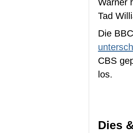
Warner h
Tad Will
Die BBC
untersc
CBS gep
los.
Dies 