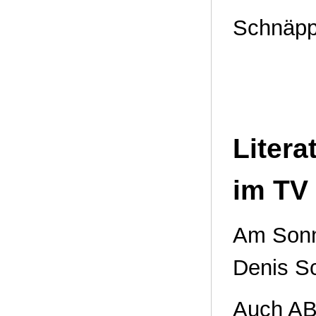
Schnäp
Liter
im TV
Am Sonn
Denis S
Auch ABC