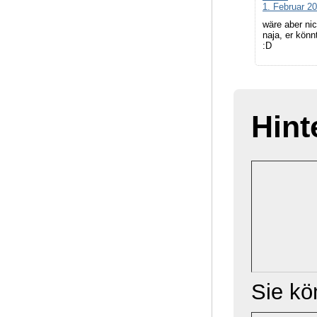
1. Februar 2
wäre aber ni
naja, er könn
:D
Hint
Sie k