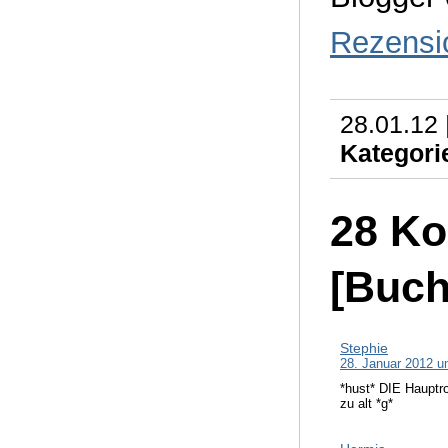
Rezensi
28.01.12 
Kategori
28 K
[Buch
Stephie
28. Januar 2012 u
*hust* DIE Hauptro
zu alt *g*