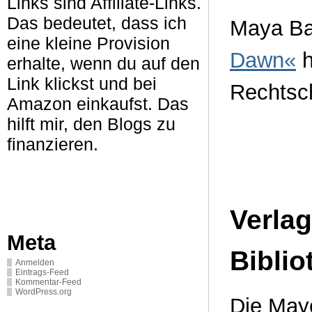
Links sind Affiliate-Links.
Das bedeutet, dass ich
Maya Ba
eine kleine Provision
Dawn«
h
erhalte, wenn du auf den
Link klickst und bei
Rechtsch
Amazon einkaufst. Das
hilft mir, den Blogs zu
finanzieren.
Verla
Meta
Biblio
Anmelden
Eintrags-Feed
Kommentar-Feed
WordPress.org
Die May