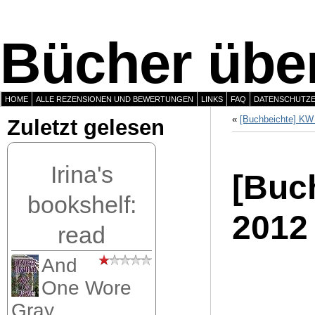
Bücher über
HOME
ALLE REZENSIONEN UND BEWERTUNGEN
LINKS
FAQ
DATENSCHUTZ
«
[Buchbeichte] KW
Zuletzt gelesen
Irina's
[Buch
bookshelf:
2012
read
And
One Wore
Gray