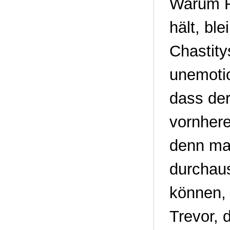
Warum Ry
hält, bl
Chastit
unemotio
dass de
vornhere
denn man
durchau
können, 
Trevor, 