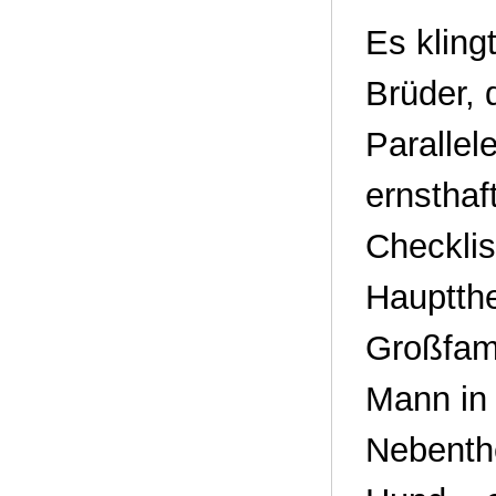
Es kling
Brüder, 
Parallel
ernsthaf
Checklis
Hauptthe
Großfam
Mann in 
Nebenth