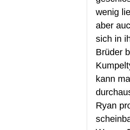
wenig li
aber auc
sich in 
Brüder 
Kumpelty
kann ma
durchaus
Ryan pro
scheinba