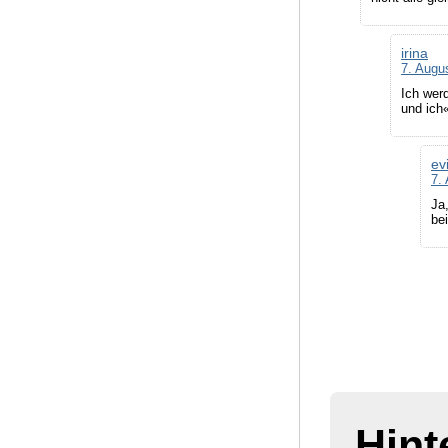
irina
7. Augu
Ich werd
und ich«
ev
7.
Ja
bei
Hint