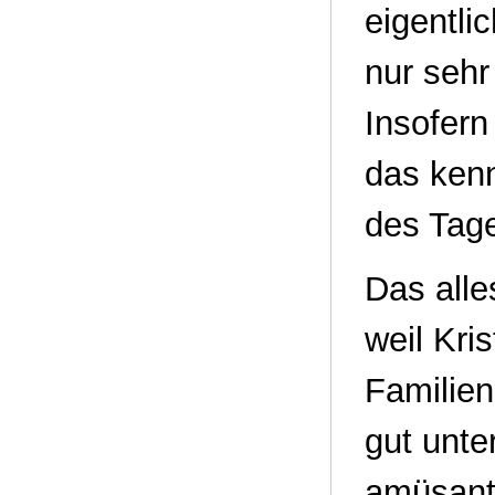
eigentli
nur sehr
Insofern
das ken
des Tage
Das alles
weil Kris
Familien
gut unte
amüsant 