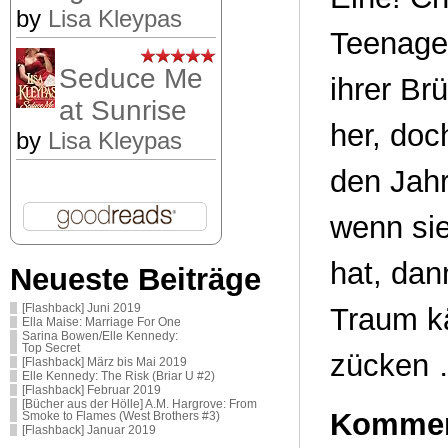
by
Lisa Kleypas
Teenager
Seduce Me
ihrer Br
at Sunrise
her, doc
by
Lisa Kleypas
den Jahr
wenn sie
hat, dan
Neueste Beiträge
[Flashback] Juni 2019
Traum kä
Ella Maise: Marriage For One
Sarina Bowen/Elle Kennedy:
Top Secret
zücken
[Flashback] März bis Mai 2019
Elle Kennedy: The Risk (Briar U #2)
[Flashback] Februar 2019
[Bücher aus der Hölle] A.M. Hargrove: From
Kommen
Smoke to Flames (West Brothers #3)
[Flashback] Januar 2019