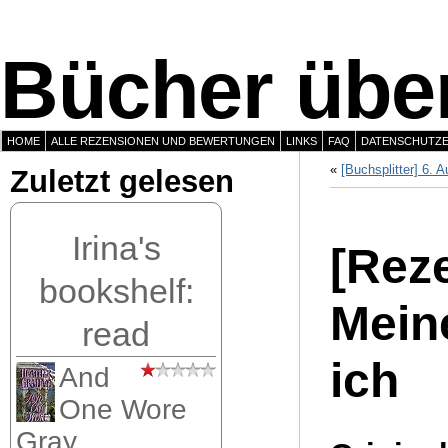
Bücher über
HOME
ALLE REZENSIONEN UND BEWERTUNGEN
LINKS
FAQ
DATENSCHUTZ
«
[Buchsplitter] 6. 
Zuletzt gelesen
Irina's
[Reze
bookshelf:
Meine
read
ich
And
One Wore
Gray