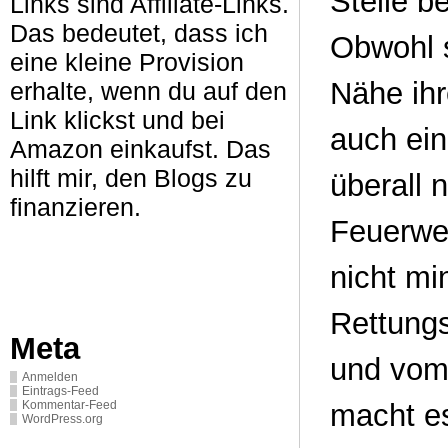
Stelle b
Links sind Affiliate-Links.
Das bedeutet, dass ich
Obwohl s
eine kleine Provision
Nähe ihr
erhalte, wenn du auf den
Link klickst und bei
auch ein
Amazon einkaufst. Das
hilft mir, den Blogs zu
überall 
finanzieren.
Feuerwe
nicht mi
Rettungs
Meta
und vom 
Anmelden
Eintrags-Feed
macht es
Kommentar-Feed
WordPress.org