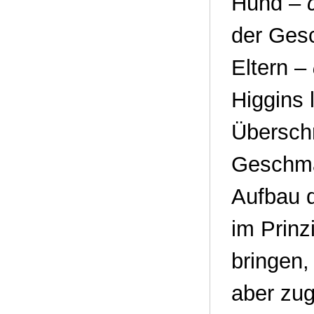
Hund –
der Ges
Eltern –
Higgins 
Übersch
Geschmac
Aufbau d
im Prinz
bringen,
aber zug