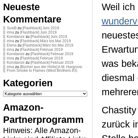
Neueste
Weil ich
Kommentare
wundervo
SusiB
zu
[Flashback] Juni 2019
neuestes
irina
zu
[Flashback] Juni 2019
Konstanze
zu
[Flashback] Juni 2019
irina
zu
[Flashback] März bis Mai 2019
Elena
zu
[Flashback] März bis Mai 2019
Erwartun
irina
zu
[Flashback] Februar 2019
Konstanze
zu
[Flashback] Februar 2019
irina
zu
[Flashback] Februar 2019
was beka
Konstanze
zu
[Flashback] Februar 2019
irina
zu
[Bücher aus der Hölle] A.M. Hargrove:
From Smoke to Flames (West Brothers #3)
diesmal 
Kategorien
mehrere
Kategorien
Amazon-
Chastity
Partnerprogramm
zurück i
Hinweis: Alle Amazon-