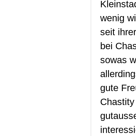
Kleinsta
wenig wi
seit ihre
bei Chas
sowas wi
allerding
gute Fr
Chastity
gutausse
interess