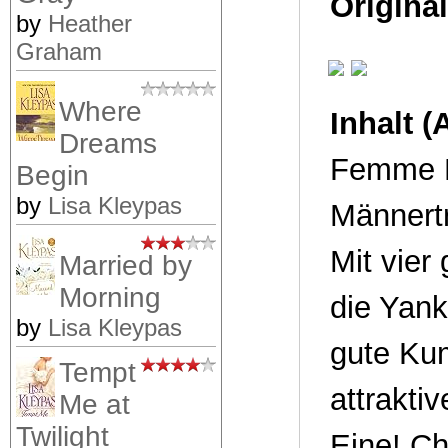
Original
by
Heather
Graham
Where
Inhalt 
Dreams
Femme F
Begin
by
Lisa Kleypas
Männertr
Mit vier
Married by
Morning
die Yank
by
Lisa Kleypas
gute Ku
Tempt
attraktiv
Me at
Twilight
Eine! Ch