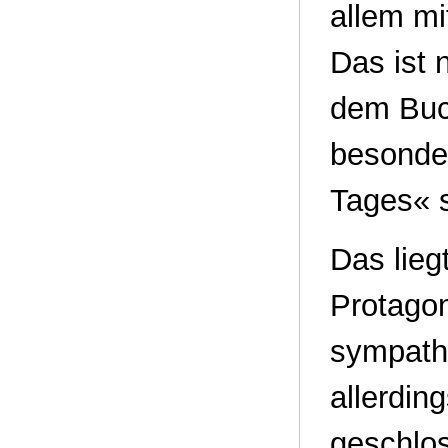
allem mi
Das ist 
dem Buc
besonde
Tages« 
Das liegt
Protagon
sympathi
allerdin
geschlos