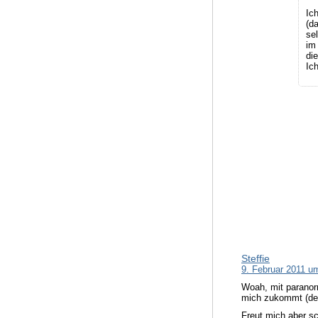
Ic
(d
se
im
di
Ic
Steffie
9. Februar 2011 u
Woah, mit paranorm
mich zukommt (denn
Freut mich aber s