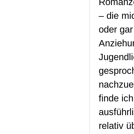
Romanze
– die mi
oder gar
Anziehu
Jugendli
gesproch
nachzuem
finde ic
ausführl
relativ 