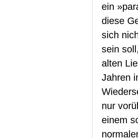
ein »pa
diese Ge
sich nic
sein soll
alten Li
Jahren i
Wiederse
nur vorü
einem so
normalen