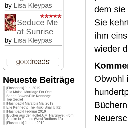
by
Lisa Kleypas
dem sie 
Sie kehr
Seduce Me
at Sunrise
ihm eins
by
Lisa Kleypas
wieder 
Kommen
Obwohl i
Neueste Beiträge
[Flashback] Juni 2019
hundert
Ella Maise: Marriage For One
Sarina Bowen/Elle Kennedy:
Top Secret
Büchern 
[Flashback] März bis Mai 2019
Elle Kennedy: The Risk (Briar U #2)
[Flashback] Februar 2019
Neuersc
[Bücher aus der Hölle] A.M. Hargrove: From
Smoke to Flames (West Brothers #3)
[Flashback] Januar 2019