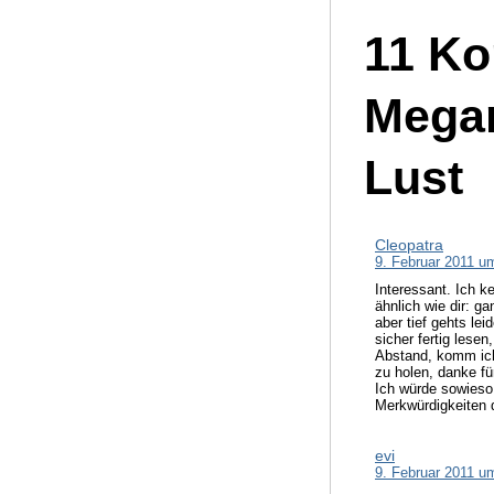
11 Ko
Megan
Lust
Cleopatra
9. Februar 2011 u
Interessant. Ich k
ähnlich wie dir: g
aber tief gehts le
sicher fertig lese
Abstand, komm ich 
zu holen, danke fü
Ich würde sowieso 
Merkwürdigkeiten d
evi
9. Februar 2011 u