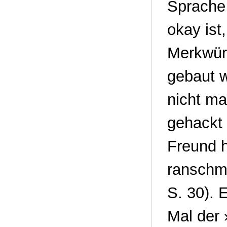
Sprache 
okay ist
Merkwürd
gebaut w
nicht ma
gehackt 
Freund h
ranschme
S. 30). 
Mal der