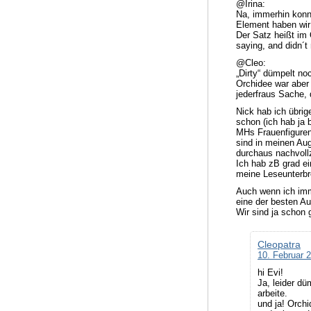
@Irina:
Na, immerhin konnt
Element haben wir
Der Satz heißt im 
saying, and didn´t 
@Cleo:
„Dirty“ dümpelt noc
Orchidee war aber 
jederfraus Sache, 
Nick hab ich übrig
schon (ich hab ja 
MHs Frauenfiguren
sind in meinen Aug
durchaus nachvoll
Ich hab zB grad ei
meine Leseunterbr
Auch wenn ich imme
eine der besten Au
Wir sind ja schon 
Cleopatra
10. Februar 
hi Evi!
Ja, leider d
arbeite.
und ja! Orchi