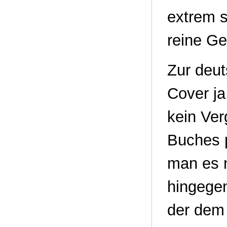
extrem 
reine G
Zur deut
Cover ja
kein Ver
Buches p
man es n
hingegen 
der dem 