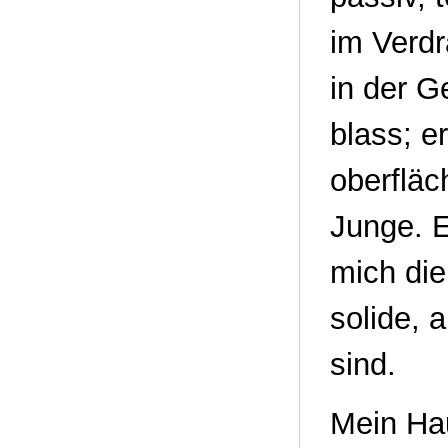
im Verdr
in der G
blass; e
oberfläc
Junge. E
mich die
solide, 
sind.
Mein Hau