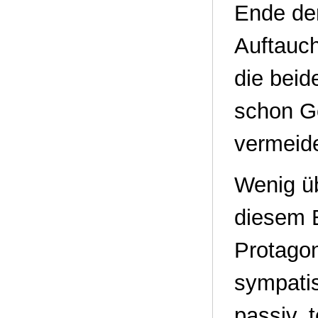
Ende de
Auftauch
die beid
schon Ge
vermeid
Wenig üb
diesem B
Protagon
sympatis
passiv, 