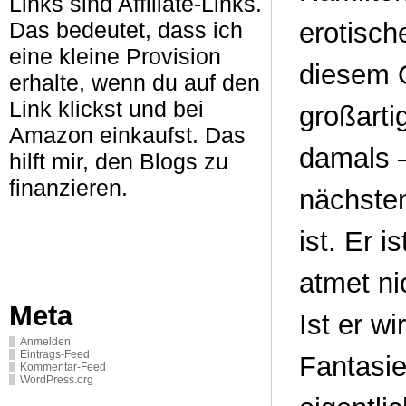
Links sind Affiliate-Links.
Das bedeutet, dass ich
erotisc
eine kleine Provision
diesem O
erhalte, wenn du auf den
Link klickst und bei
großarti
Amazon einkaufst. Das
damals –
hilft mir, den Blogs zu
finanzieren.
nächsten
ist. Er i
atmet nic
Meta
Ist er wi
Anmelden
Eintrags-Feed
Fantasie
Kommentar-Feed
WordPress.org