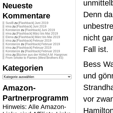
unmittel
Neueste
Denn das
Kommentare
SusiB
zu
[Flashback] Juni 2019
unbestre
irina
zu
[Flashback] Juni 2019
Konstanze
zu
[Flashback] Juni 2019
irina
zu
[Flashback] März bis Mai 2019
nicht ga
Elena
zu
[Flashback] März bis Mai 2019
irina
zu
[Flashback] Februar 2019
Konstanze
zu
[Flashback] Februar 2019
Fall ist.
irina
zu
[Flashback] Februar 2019
Konstanze
zu
[Flashback] Februar 2019
irina
zu
[Bücher aus der Hölle] A.M. Hargrove:
From Smoke to Flames (West Brothers #3)
Bess Wa
Kategorien
und gönn
Kategorien
Strandha
Amazon-
Partnerprogramm
vor zwan
Hinweis: Alle Amazon-
Hamilton