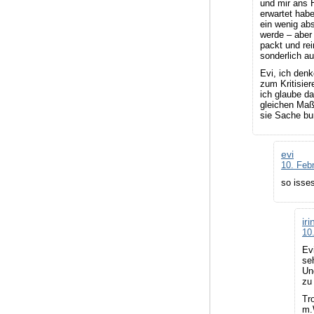
und mir ans H
erwartet hab
ein wenig abs
werde – aber
packt und rei
sonderlich au
Evi, ich den
zum Kritisier
ich glaube d
gleichen Maß
sie Sache bu
evi
10. Feb
so isses
iri
10
Ev
se
Un
zu
Tr
m.