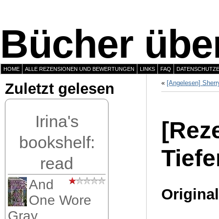
Bücher über
HOME
ALLE REZENSIONEN UND BEWERTUNGEN
LINKS
FAQ
DATENSCHUTZ
«
[Angelesen] Sherr
Zuletzt gelesen
Irina's
[Rez
bookshelf:
Tiefe
read
And
Original
One Wore
Gray