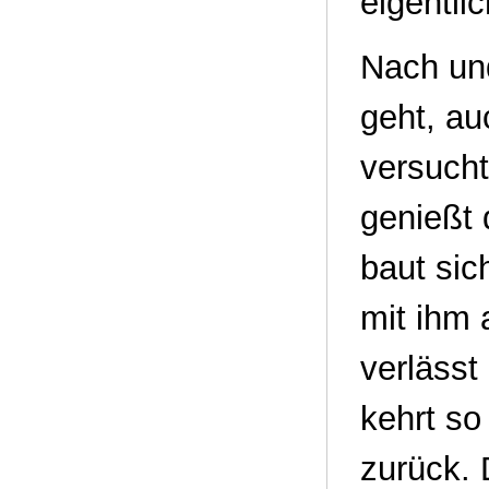
eigentli
Nach und
geht, au
versucht
genießt
baut sic
mit ihm 
verlässt
kehrt so
zurück. 