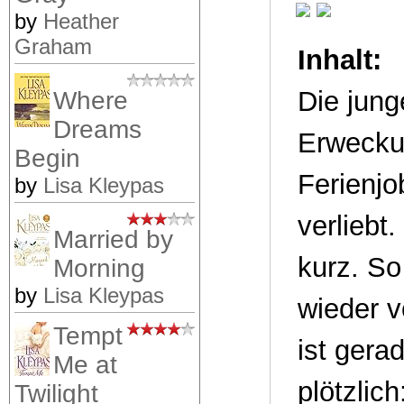
by
Heather
Graham
Inhalt:
Die jung
Where
Dreams
Erweckun
Begin
Ferienj
by
Lisa Kleypas
verliebt
Married by
kurz. So
Morning
by
Lisa Kleypas
wieder v
Tempt
ist gera
Me at
plötzlic
Twilight